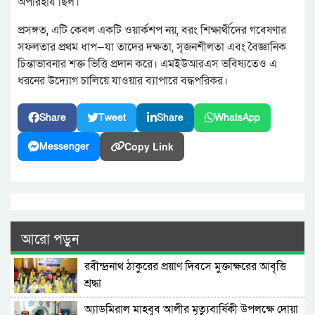
অপরিহার্য ছিল।
প্রসঙ্গত, এটি কেবল একটি ওয়ার্কশপ নয়, বরং শিক্ষার্থীদের গবেষণার
সফলতার প্রথম ধাপ—যা তাদের দক্ষতা, সৃজনশীলতা এবং বৈজ্ঞানিক
চিন্তাভাবনার শক্ত ভিত্তি প্রদান করে। এমইউআরএস ভবিষ্যতেও এ
ধরনের উদ্যোগ চালিয়ে যাওয়ার ব্যাপারে বদ্ধপরিকর।
Share
Tweet
Share
WhatsApp
Copy Link
Messenger
আরো পড়ুন
রবীন্দ্রনাথ ঠাকুরের প্রয়াণ দিবসে মুক্তাক্ষরের আবৃত্তি
শ্রদ্ধা
অ্যাডমিরাল মাহবুব আলীর মৃত্যুবার্ষিকী উপলক্ষে দোয়া