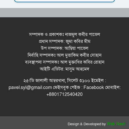
ধরিত্রী রক্ষায় আমরা’র উদ্যোগে সিলেটে বৃক্ষ রোপনের
কর্মসূচি পালন
সিলেটে সড়ক দু*র্ঘ*ট*নায় প্রাণ গেল যুবকের
সম্পাদক ও প্রকাশকঃ নাজমুল কবীর পাভেল
প্রধান সম্পাদক: জুমা কবির মীম
নর্থ ইস্ট ইউনিভার্সিটিতে রচনা ও আবৃত্তি
উপ সম্পাদক: আম্বিয়া পাভেল
প্রতিযোগিতার পুরষ্কার বিতরণী অনুষ্ঠিত
নির্বাহি সম্পাদকঃ আল মুত্তাকিম কবীর সোহান
সিকৃবি’তে জুলাই গণ-অভ্যুত্থান দিবস উপলক্ষে
ব্যবস্থাপনা সম্পাদকঃ আল মুক্তাধির কবির রোহান
বৃক্ষরোপণ কর্মসুচি পালন
আইটি এডিটর: মাসুম আহমেদ
রসময় মেমোরিয়াল উচ্চ বিদ্যালয়ের নতুন ভবনের
২৫/ডি জালালী আম্বরখানা, সিলেট ৩১০০ ইমেইল :
উদ্বোধন করলেন মন্ত্রী মুক্তাদির
pavel.syl@gmail.com ফেইসবুক পেইজ : Facebook মোবাইল:
+8801712540420
Design & Developed by
Web Nest