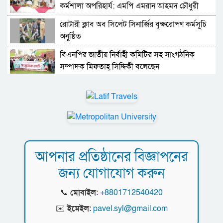
কর্মশালা অপরিহার্য: এমপি এমরান আহমদ চৌধুরী
রোটারী ক্লাব অব সিলেট সিনার্জির বৃক্ষরোপণ কর্মসূচি
অনুষ্ঠিত
বিএনপির জাতীয় নির্বাহী কমিটির সহ সাংগঠনিক
সম্পাদক মিফতাহ্ সিদ্দিকী বলেছেন
সিলেট জেলা জামায়াতে ইসলামীর এ্যাসিস্ট্যান্ট
সেক্রেটারী অধ্যক্ষ নজরুল ইসলাম বলেছেন
সিলেটে গ্যাস সংকট নিয়ে যা বলল জালালাবাদ
প্রতিষ্ঠার এক বছর: গবেষণা, অর্জন ও অঙ্গীকারে নতুন
আপনার প্রতিষ্ঠানের বিজ্ঞাপনের
দিগন্তে মেট্রোপলিটন ইউনিভার্সিটি রিসার্চ সোসাইটি
জন্য যোগাযোগ করুন
জেলা পরিষদের প্রশাসক আবুল কাহের চৌধুরী জুলাই
স্মৃতিস্তম্ভে শ্রদ্ধা নিবেদন
📞
মোবাইল:
+8801712540420
সিলেট মহানগর ছাত্রশিবিরের মিছিল সম্পন্ন
✉️
ইমেইল:
pavel.syl@gmail.com