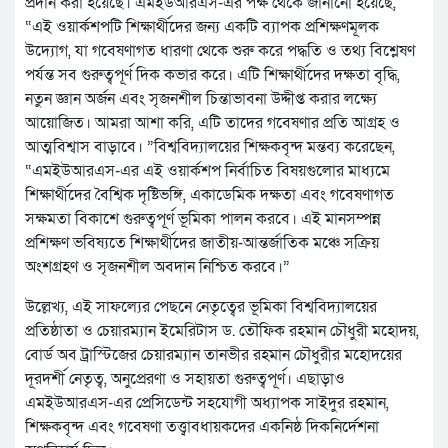
প্রদান করা হয়েছে। এমইউআরএস-এর পক্ষ থেকে জানানো হয়েছে,
“এই ওয়ার্কশপটি শিক্ষার্থীদের জন্য একটি ব্যাপক প্রশিক্ষণমূলক
উদ্যোগ, যা গবেষণাগত ধারণা থেকে শুরু করে পদ্ধতি ও তথ্য বিশ্লেষণ
পর্যন্ত সব গুরুত্বপূর্ণ দিক কভার করে। এটি শিক্ষার্থীদের দক্ষতা বৃদ্ধি,
নতুন জ্ঞান অর্জন এবং সৃজনশীল চিন্তাভাবনা উদ্দীপ্ত করার লক্ষ্যে
আয়োজিত। আমরা আশা করি, এটি তাদের গবেষণার প্রতি আগ্রহ ও
আত্মবিশ্বাস বাড়াবে। ”বিশ্ববিদ্যালয়ের শিক্ষকবৃন্দ মন্তব্য করেছেন,
“এমইউআরএস-এর এই ওয়ার্কশপ নির্বাচিত বিষয়গুলোর মাধ্যমে
শিক্ষার্থীদের বৈশ্বিক দৃষ্টিভঙ্গি, একাডেমিক দক্ষতা এবং গবেষণাগত
সক্ষমতা বিকাশে গুরুত্বপূর্ণ ভূমিকা পালন করবে। এই মানসম্পন্ন
প্রশিক্ষণ ভবিষ্যতে শিক্ষার্থীদের জাতীয়-আন্তর্জাতিক মঞ্চে সক্রিয়
অংশগ্রহণ ও সৃজনশীল অবদান নিশ্চিত করবে।”
উল্লেখ্য, এই সাফল্যের পেছনে নেতৃত্বের ভূমিকা বিশ্ববিদ্যালয়ের
প্রতিষ্ঠাতা ও চেয়ারম্যান ইমেরিটাস ড. তৌফিক রহমান চৌধুরী মহোদয়,
বোর্ড অব ট্রাস্টিজের চেয়ারম্যান তানভীর রহমান চৌধুরীর মহোদয়ের
দূরদর্শী নেতৃত্ব, অনুপ্রেরণা ও সহায়তা গুরুত্বপূর্ণ। এছাড়াও
এমইউআরএস-এর প্রেসিডেন্ট সহযোগী অধ্যাপক সাইদুর রহমান,
শিক্ষকবৃন্দ এবং গবেষণা তত্ত্বাবধায়কদের একনিষ্ঠ দিকনির্দেশনা