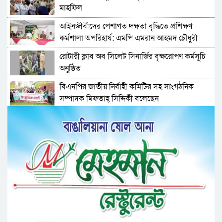
মাহফিল
‎আইনজীবীদের পেশাগত দক্ষতা বৃদ্ধিতে প্রশিক্ষণ
কর্মশালা অপরিহার্য: এমপি এমরান আহমদ চৌধুরী
রোটারী ক্লাব অব সিলেট সিনার্জির বৃক্ষরোপণ কর্মসূচি
অনুষ্ঠিত
বিএনপির জাতীয় নির্বাহী কমিটির সহ সাংগঠনিক
সম্পাদক মিফতাহ্ সিদ্দিকী বলেছেন
সিলেট জেলা জামায়াতে ইসলামীর এ্যাসিস্ট্যান্ট
সেক্রেটারী অধ্যক্ষ নজরুল ইসলাম বলেছেন
সিলেটে গ্যাস সংকট নিয়ে যা বলল জালালাবাদ
প্রতিষ্ঠার এক বছর: গবেষণা, অর্জন ও অঙ্গীকারে নতুন
দিগন্তে মেট্রোপলিটন ইউনিভার্সিটি রিসার্চ সোসাইটি
জেলা পরিষদের প্রশাসক আবুল কাহের চৌধুরী জুলাই
স্মৃতিস্তম্ভে শ্রদ্ধা নিবেদন