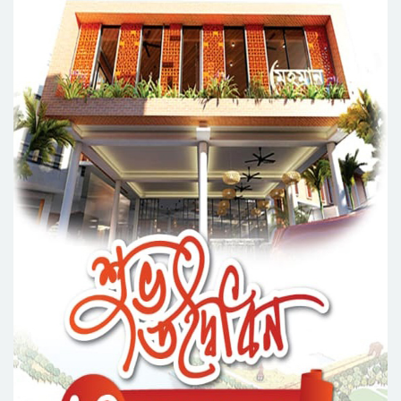
সিলেট মহানগর ছাত্রশিবিরের মিছিল সম্পন্ন
ধরিত্রী রক্ষায় আমরা’র উদ্যোগে সিলেটে বৃক্ষ রোপনের
কর্মসূচি পালন
সিলেটে সড়ক দু*র্ঘ*ট*নায় প্রাণ গেল যুবকের
নর্থ ইস্ট ইউনিভার্সিটিতে রচনা ও আবৃত্তি
প্রতিযোগিতার পুরষ্কার বিতরণী অনুষ্ঠিত
সিকৃবি’তে জুলাই গণ-অভ্যুত্থান দিবস উপলক্ষে
বৃক্ষরোপণ কর্মসুচি পালন
রসময় মেমোরিয়াল উচ্চ বিদ্যালয়ের নতুন ভবনের
উদ্বোধন করলেন মন্ত্রী মুক্তাদির