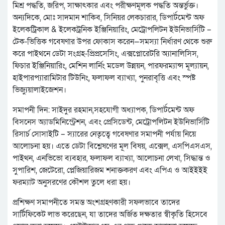
মিশ্র পদ্ধতি, জরিপ, সাক্ষাৎকার এবং পরীক্ষণমূলক পদ্ধতি অন্তর্ভুক্ত।
অন্যদিকে, মোঃ সাদমান শাকিব, সিনিয়র লেকচারার, ডিপার্টমেন্ট অফ
ইলেকট্রিকাল & ইলেকট্রনিক ইঞ্জিনিয়ারিং, মেট্রোপলিটন ইউনিভার্সিটি –
টেক-ভিত্তিক গবেষণার উপর ফোকাস করেন—সমস্যা নির্ধারণ থেকে শুরু
করে পাইথনে ডেটা সংগ্রহ-প্রিপ্রসেসিং, এক্সপ্লোরেটরি অ্যানালিসিস,
ফিচার ইঞ্জিনিয়ারিং, মেশিন লার্নিং মডেল উন্নয়ন, পারফরম্যান্স মূল্যায়ন,
হাইপারপ্যারামিটার টিউনিং, ফলাফল ব্যাখ্যা, পুনরাবৃত্তি এবং স্পষ্ট
ভিজ্যুয়ালাইজেশন।
সমাপনী দিন: সাইদুর রহমান,সহযোগী অধ্যাপক, ডিপার্টমেন্ট অফ
বিসনেস অ্যাডমিনিস্ট্রেশন, এবং প্রেসিডেন্ট, মেট্রোপলিটন ইউনিভার্সিটি
রিসার্চ সোসাইটি – স্যারের নেতৃত্বে গবেষণার সমাপনী পর্যায় নিয়ে
আলোচনা হয়। এতে ডেটা বিশ্লেষণের মূল বিষয়, এক্সেল, এসপিএসএস,
পাইথন, এনভিভো ব্যবহার, ফলাফল ব্যাখ্যা, আলোচনা লেখা, সিদ্ধান্ত ও
সুপারিশ, জেটেরো, প্লেজিয়ারিজম শনাক্তকরণ এবং এপিএ ও আইইইই
ফরম্যাট অনুসরণের কৌশল তুলে ধরা হয়।
প্রশিক্ষণ সমাপনীতে সমস্ত অংশগ্রহণকারী সফলভাবে তাদের
সার্টিফিকেট লাভ করেছেন, যা তাদের অর্জিত দক্ষতার স্বীকৃতি হিসেবে