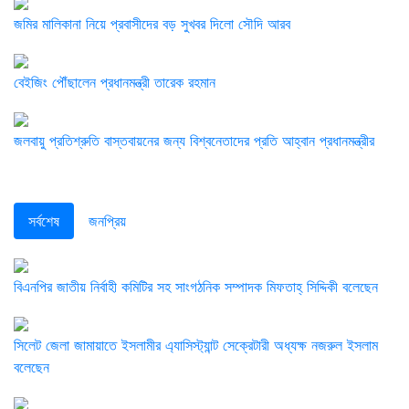
জমির মালিকানা নিয়ে প্রবাসীদের বড় সুখবর দিলো সৌদি আরব
বেইজিং পৌঁছালেন প্রধানমন্ত্রী তারেক রহমান
জলবায়ু প্রতিশ্রুতি বাস্তবায়নের জন্য বিশ্বনেতাদের প্রতি আহ্বান প্রধানমন্ত্রীর
সর্বশেষ
জনপ্রিয়
বিএনপির জাতীয় নির্বাহী কমিটির সহ সাংগঠনিক সম্পাদক মিফতাহ্ সিদ্দিকী বলেছেন
সিলেট জেলা জামায়াতে ইসলামীর এ্যাসিস্ট্যান্ট সেক্রেটারী অধ্যক্ষ নজরুল ইসলাম
বলেছেন