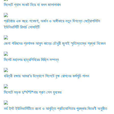
সিলেটে গ্যাস সংকট নিয়ে যা বলল জালালাবাদ
প্রতিষ্ঠার এক বছর: গবেষণা, অর্জন ও অঙ্গীকারে নতুন দিগন্তে মেট্রোপলিটন
ইউনিভার্সিটি রিসার্চ সোসাইটি
জেলা পরিষদের প্রশাসক আবুল কাহের চৌধুরী জুলাই স্মৃতিস্তম্ভে শ্রদ্ধা নিবেদন
সিলেট মহানগর ছাত্রশিবিরের মিছিল সম্পন্ন
ধরিত্রী রক্ষায় আমরা’র উদ্যোগে সিলেটে বৃক্ষ রোপনের কর্মসূচি পালন
সিলেটে সড়ক দু*র্ঘ*ট*নায় প্রাণ গেল যুবকের
নর্থ ইস্ট ইউনিভার্সিটিতে রচনা ও আবৃত্তি প্রতিযোগিতার পুরষ্কার বিতরণী অনুষ্ঠিত