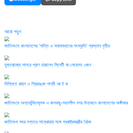
আরো পড়ুন
জাতিসংঘে বাংলাদেশের ‘শান্তি ও সহাবস্থানের সংস্কৃতি’ প্রস্তাব গৃহীত
যুক্তরাজ্যে সাগরে প্রাণ হারালেন সিলেটী মা-মেয়েসহ ৩জন
দিল্লিতে রাহুল ও প্রিয়াঙ্কা গান্ধী আ ট ক
জাতিসংঘে অন্তর্ভুক্তিমূলক ও জলবায়ু-সহনশীল নগর উন্নয়নে বাংলাদেশের অঙ্গীকার
জাতিসংঘ সদর দপ্তরে লাক্রোয়ার সঙ্গে স্বরাষ্ট্রমন্ত্রীর বৈঠক