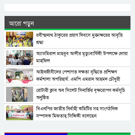
আরো পড়ুন
রবীন্দ্রনাথ ঠাকুরের প্রয়াণ দিবসে মুক্তাক্ষরের আবৃত্তি
শ্রদ্ধা
অ্যাডমিরাল মাহবুব আলীর মৃত্যুবার্ষিকী উপলক্ষে দোয়া
মাহফিল
‎আইনজীবীদের পেশাগত দক্ষতা বৃদ্ধিতে প্রশিক্ষণ
কর্মশালা অপরিহার্য: এমপি এমরান আহমদ চৌধুরী
রোটারী ক্লাব অব সিলেট সিনার্জির বৃক্ষরোপণ কর্মসূচি
অনুষ্ঠিত
বিএনপির জাতীয় নির্বাহী কমিটির সহ সাংগঠনিক
সম্পাদক মিফতাহ্ সিদ্দিকী বলেছেন
সিলেট জেলা জামায়াতে ইসলামীর এ্যাসিস্ট্যান্ট
সেক্রেটারী অধ্যক্ষ নজরুল ইসলাম বলেছেন