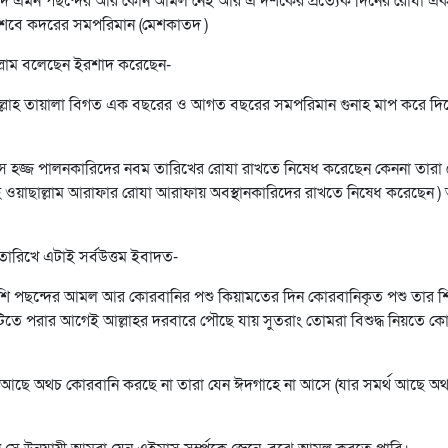
ন্দ এমন পছন্দের আর কোন আমল নেই আর এ দশকের প্রত্যেক দিনের রোযা এ
শবে কদরের সমপরিমান (মেশকাতদ )
াল্লাম বলেছেন ইরশাদ করেছেন-
ে আল্লাহ তায়ালা বিগত এক বছরের ও আগত বছরের সমপরিমান গুনাহ মাপ করে দি
সে হজ্জ পালনকারিদের নবম তারিখের রোযা রাখতে নিষেধ করেছেন কেননা তারা
লাইহি ওয়াছাল্লাম আরাফার রোযা আরাফায় অবস্থানকারিদের রাখতে নিষেধ করেছেন )
ারিখে এটাই সর্বউত্তম ইবাদত-
শি পছন্দের আমল আর কোরবানির পশু কিয়ামতের দিন কোরবানিকৃত পশু তার শি
টিতে পরার আগেই আল্লাহর দরবারে পৌছে যায় সুতরাং তোমরা বিশুদ্ধ নিয়তে ক
থ আছে অথচ কোরবানি করছে না তারা যেন ঈদগাহে না আসে (যার সমর্থ আছে অ