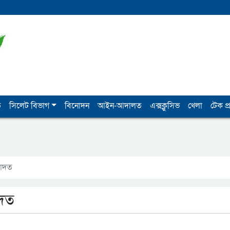
ি
সিলেট বিভাগ
বিনোদন
আইন-আদালত
এক্সক্লুসিভ
খেলা
টেক প্র
বাদত
াদত