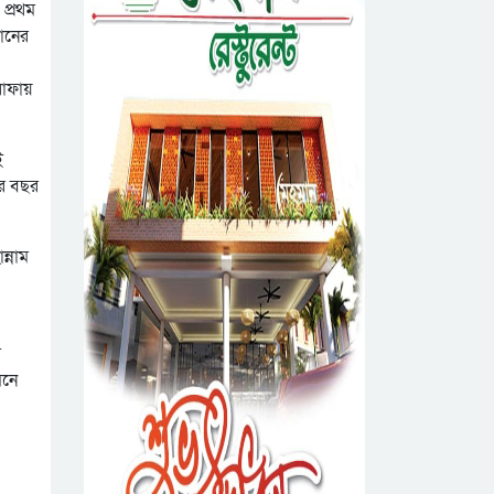
 প্রথম
উদ্যোগে সিলেটে বৃক্ষ
তানের
রোপনের কর্মসূচি পালন
সিলেটে সড়ক দু*র্ঘ*ট*নায়
রাফায়
প্রাণ গেল যুবকের
নর্থ ইস্ট ইউনিভার্সিটিতে
ই
রচনা ও আবৃত্তি
ের বছর
প্রতিযোগিতার পুরষ্কার
সিকৃবি’তে জুলাই গণ-
বিতরণী অনুষ্ঠিত
অভ্যুত্থান দিবস উপলক্ষে
বৃক্ষরোপণ কর্মসুচি পালন
ন্নাম
রসময় মেমোরিয়াল উচ্চ
বিদ্যালয়ের নতুন ভবনের
উদ্বোধন করলেন মন্ত্রী
মেট্রোপলিটন
মুক্তাদির
য
ইউনিভার্সিটিতে “পারস্য
েনে
কবিতা ও বাংলা কবিতা:
সিলেটের জোড়া ব্রিজের
যোগাযোগ ও সম্ভাবনা”
পাশ থেকে আ ট ক
শীর্ষক সেমিনার
ফরহাদ- বাদশা
‘জুলাই গণঅভ্যুত্থান স্মৃতি