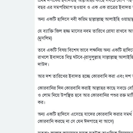
প্রথম দশকের ইবাদতই আল্লআহর কাছে সবচে বেশি পছ
বছর এর সমপরিমাপ ছওয়াব ও এক এক রাত্রের ইবাদত 
অন্য একটি হাদিসে নবী করিম ছাল্লাল্লাহু আলাইহি ওয়াছ
যে ব্যাক্তি জিল হজ্জ মাসের নবম তারিখে রোযা রাখব
(মুসলিম)
তবে একটি বিষয় বিশেষ ভাবে লক্ষনিয় অন্য একটি হাদি
রাখলে ইবাদতে বিঘ্ন ঘটবে-(রাসুলুল্লাহ সাল্লাল্লাহু আ
দাউদ।
আর দশ তারিখের ইবাদত হচ্ছে কোরবানি করা এবং দশ ত
কোরবানির দিন কোরবানি করাই আল্লাহর কাছে সবচে বে
ও লোম নিয়ে উপস্থিত হবে আর কোরবানির পশুর রক্ত মা
কর।
অন্য একটি হাদিসে এসেছে যাদের কোরবানি করার সমর্
কোরবানি করছে না সে যেন ঈদগাহে না আসে)