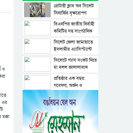
রোটারী ক্লাব অব সিলেট
সিনার্জির বৃক্ষরোপণ
কর্মসূচি অনুষ্ঠিত
বিএনপির জাতীয় নির্বাহী
কমিটির সহ সাংগঠনিক
সম্পাদক মিফতাহ্
সিলেট জেলা জামায়াতে
সিদ্দিকী বলেছেন
ইসলামীর এ্যাসিস্ট্যান্ট
সেক্রেটারী অধ্যক্ষ নজরুল
সিলেটে গ্যাস সংকট নিয়ে
ইসলাম বলেছেন
যা বলল জালালাবাদ
ণ ও
করা
প্রতিষ্ঠার এক বছর:
গবেষণা, অর্জন ও
অঙ্গীকারে নতুন দিগন্তে
লোতে
জেলা পরিষদের প্রশাসক
মেট্রোপলিটন
া. এর
আবুল কাহের চৌধুরী
ইউনিভার্সিটি রিসার্চ
টি
জুলাই স্মৃতিস্তম্ভে শ্রদ্ধা
সোসাইটি
সিলেট মহানগর
 মক্কা
নিবেদন
ছাত্রশিবিরের মিছিল
সম্পন্ন
ধরিত্রী রক্ষায় আমরা’র