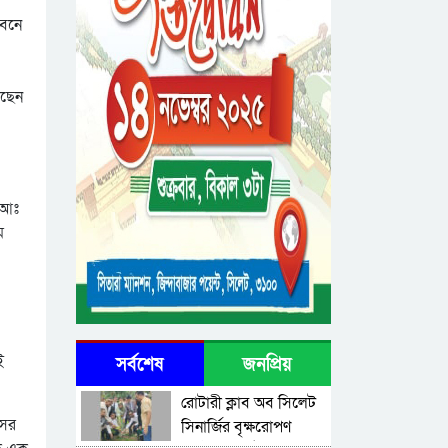
জাদুঘর’ উদ্বোধন করলেন
ইবনে
প্রধানমন্ত্রী
েছেন
 আঃ
ম
ই
সর্বশেষ
জনপ্রিয়
রোটারী ক্লাব অব সিলেট
সের
সিনার্জির বৃক্ষরোপণ