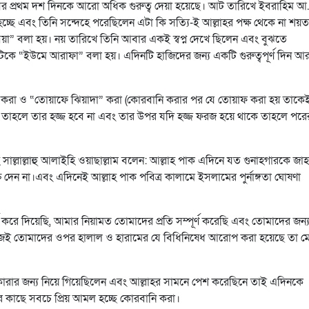
মাসের প্রথম দশ দিনকে আরো অধিক গুরুত্ব দেয়া হয়েছে। আট তারিখে ইবরাহিম আ.
া হচ্ছে এবং তিনি সন্দেহে পরেছিলেন এটা কি সত্যি-ই আল্লাহর পক্ষ থেকে না শয়
া” বলা হয়। নয় তারিখে তিনি আবার একই স্বপ্ন দেখে ছিলেন এবং বুঝতে
িকে “ইউমে আরাফা” বলা হয়। এদিনটি হাজিদের জন্য একটি গুরুত্বপূর্ণ দিন আ
ধান করা ও “তোয়াফে ঝিয়াদা” করা (কোরবানি করার পর যে তোয়াফ করা হয় তাকে
 তাহলে তার হজ্জ হবে না এবং তার উপর যদি হজ্জ ফরজ হয়ে থাকে তাহলে পর
সাল্লাল্লাহু আলাইহি ওয়াছাল্লাম বলেন: আল্লাহ পাক এদিনে যত গুনাহগারকে জাহা
দেন না।এবং এদিনেই আল্লাহ পাক পবিত্র কালামে ইসলামের পুর্নাঙ্গতা ঘোষণা
 করে দিয়েছি, আমার নিয়ামত তোমাদের প্রতি সম্পূর্ণ করেছি এবং তোমাদের জন্
াজেই তোমাদের ওপর হালাল ও হারামের যে বিধিনিষেধ আরোপ করা হয়েছে তা ম
ারার জন্য নিয়ে গিয়েছিলেন এবং আল্লাহর সামনে পেশ করেছিনে তাই এদিনকে
র কাছে সবচে প্রিয় আমল হচ্ছে কোরবানি করা।