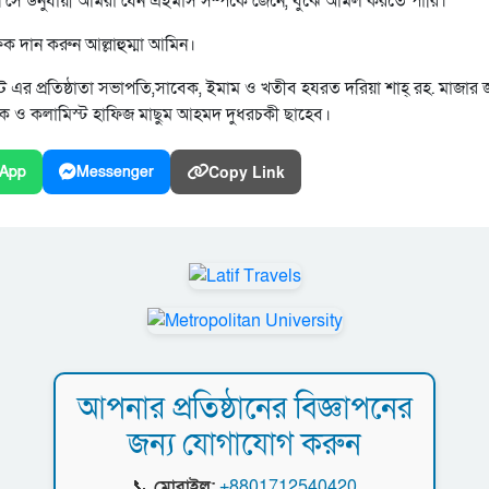
সে উনুযায়ী আমরা যেন এইমাস সর্ম্পকে জেনে, বুঝে আমল করতে পারি।
দান করুন আল্লাহুম্মা আমিন।
র প্রতিষ্ঠাতা সভাপতি,সাবেক, ইমাম ও খতীব হযরত দরিয়া শাহ্ রহ. মাজার 
খক ও কলামিস্ট হাফিজ মাছুম আহমদ দুধরচকী ছাহেব।
Copy Link
App
Messenger
আপনার প্রতিষ্ঠানের বিজ্ঞাপনের
জন্য যোগাযোগ করুন
📞
মোবাইল:
+8801712540420