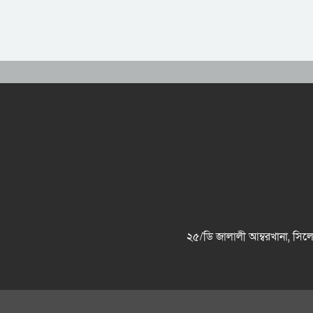
২৫/ডি জালালী আম্বরখানা, 