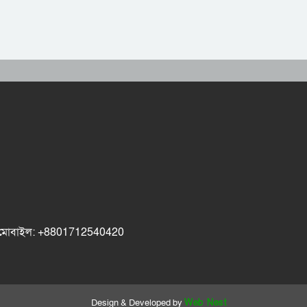
ok মোবাইল: +8801712540420
Design & Developed by
Web Nest