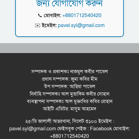
জন্য যোগাযোগ করুন
নর্থ ইস্ট ইউনিভার্সিটিতে রচনা ও আবৃত্তি
বাণিজ্যমন্ত্রী
প্রতিযোগিতার পুরষ্কার বিতরণী অনুষ্ঠিত
📞
মোবাইল:
+8801712540420
সিকৃবি’তে জুলাই গণ-অভ্যুত্থান দিবস উপলক্ষে
✉️
ইমেইল:
pavel.syl@gmail.com
বৃক্ষরোপণ কর্মসুচি পালন
রসময় মেমোরিয়াল উচ্চ বিদ্যালয়ের নতুন ভবনের
উদ্বোধন করলেন মন্ত্রী মুক্তাদির
বড়লেখায় জুলাই শহীদদের স্মরণে সহকারী শিক্ষক
সমিতির মাসব্যাপী বৃক্ষরোপণ কর্মসূচির উদ্বোধন
সম্পাদক ও প্রকাশকঃ নাজমুল কবীর পাভেল
প্রধান সম্পাদক: জুমা কবির মীম
মেট্রোপলিটন ইউনিভার্সিটিতে “পারস্য কবিতা ও বাংলা
উপ সম্পাদক: আম্বিয়া পাভেল
কবিতা: যোগাযোগ ও সম্ভাবনা” শীর্ষক সেমিনার
নির্বাহি সম্পাদকঃ আল মুত্তাকিম কবীর সোহান
সিলেটের জোড়া ব্রিজের পাশ থেকে আ ট ক ফরহাদ-
ব্যবস্থাপনা সম্পাদকঃ আল মুক্তাধির কবির রোহান
বাদশা
আইটি এডিটর: মাসুম আহমেদ
‘জুলাই গণঅভ্যুত্থান স্মৃতি জাদুঘর’ উদ্বোধন করলেন
২৫/ডি জালালী আম্বরখানা, সিলেট ৩১০০ ইমেইল :
প্রধানমন্ত্রী
pavel.syl@gmail.com ফেইসবুক পেইজ : Facebook মোবাইল:
+8801712540420