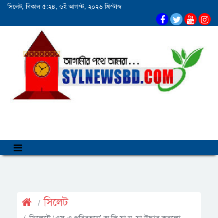
সিলেট, বিকাল ৫:২৪, ৬ই আগস্ট, ২০২৬ খ্রিস্টাব্দ
সিলেট
সিলেটে ‘এস এ পরিবহনে’ অ ভি যা ন, যা উদ্ধার করলো