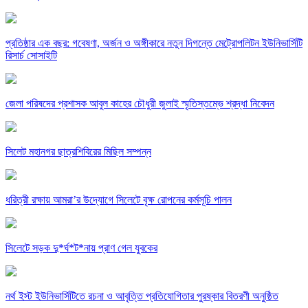
প্রতিষ্ঠার এক বছর: গবেষণা, অর্জন ও অঙ্গীকারে নতুন দিগন্তে মেট্রোপলিটন ইউনিভার্সিটি
রিসার্চ সোসাইটি
জেলা পরিষদের প্রশাসক আবুল কাহের চৌধুরী জুলাই স্মৃতিস্তম্ভে শ্রদ্ধা নিবেদন
সিলেট মহানগর ছাত্রশিবিরের মিছিল সম্পন্ন
ধরিত্রী রক্ষায় আমরা’র উদ্যোগে সিলেটে বৃক্ষ রোপনের কর্মসূচি পালন
সিলেটে সড়ক দু*র্ঘ*ট*নায় প্রাণ গেল যুবকের
নর্থ ইস্ট ইউনিভার্সিটিতে রচনা ও আবৃত্তি প্রতিযোগিতার পুরষ্কার বিতরণী অনুষ্ঠিত