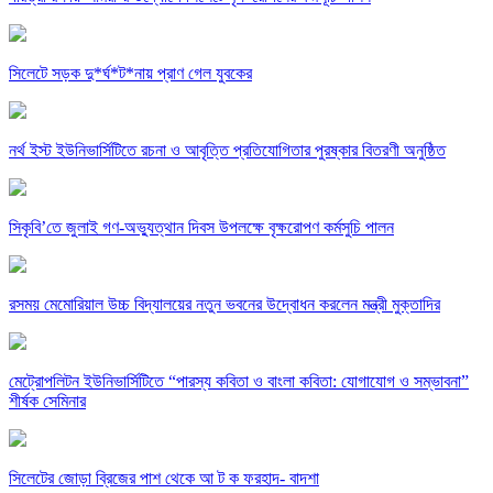
সিলেটে সড়ক দু*র্ঘ*ট*নায় প্রাণ গেল যুবকের
নর্থ ইস্ট ইউনিভার্সিটিতে রচনা ও আবৃত্তি প্রতিযোগিতার পুরষ্কার বিতরণী অনুষ্ঠিত
সিকৃবি’তে জুলাই গণ-অভ্যুত্থান দিবস উপলক্ষে বৃক্ষরোপণ কর্মসুচি পালন
রসময় মেমোরিয়াল উচ্চ বিদ্যালয়ের নতুন ভবনের উদ্বোধন করলেন মন্ত্রী মুক্তাদির
মেট্রোপলিটন ইউনিভার্সিটিতে “পারস্য কবিতা ও বাংলা কবিতা: যোগাযোগ ও সম্ভাবনা”
শীর্ষক সেমিনার
সিলেটের জোড়া ব্রিজের পাশ থেকে আ ট ক ফরহাদ- বাদশা