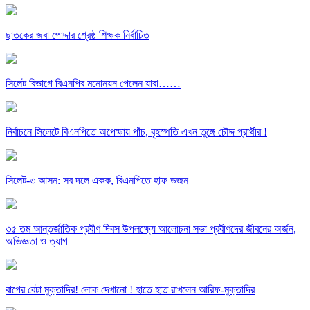
ছাতকের জবা পোদ্দার শ্রেষ্ঠ শিক্ষক নির্বাচিত
সিলেট বিভাগে বিএনপির মনোনয়ন পেলেন যারা……
নির্বাচনে সিলেটে বিএনপিতে অপেক্ষায় পাঁচ, বৃহস্পতি এখন তুঙ্গে চৌদ্দ প্রার্থীর !
সিলেট-৩ আসন: সব দলে একক, বিএনপিতে হাফ ডজন
৩৫ তম আন্তর্জাতিক প্রবীণ দিবস উপলক্ষ্যে আলোচনা সভা প্রবীণদের জীবনের অর্জন,
অভিজ্ঞতা ও ত্যাগ
বাপের বেটা মুক্তাদির! লোক দেখানো ! হাতে হাত রাখলেন আরিফ-মুক্তাদির