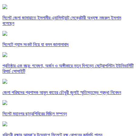
সিলেট জেলা জামায়াতে ইসলামীর এ্যাসিস্ট্যান্ট সেক্রেটারী অধ্যক্ষ নজরুল ইসলাম
বলেছেন
সিলেটে গ্যাস সংকট নিয়ে যা বলল জালালাবাদ
প্রতিষ্ঠার এক বছর: গবেষণা, অর্জন ও অঙ্গীকারে নতুন দিগন্তে মেট্রোপলিটন ইউনিভার্সিটি
রিসার্চ সোসাইটি
জেলা পরিষদের প্রশাসক আবুল কাহের চৌধুরী জুলাই স্মৃতিস্তম্ভে শ্রদ্ধা নিবেদন
সিলেট মহানগর ছাত্রশিবিরের মিছিল সম্পন্ন
ধরিত্রী রক্ষায় আমরা’র উদ্যোগে সিলেটে বৃক্ষ রোপনের কর্মসূচি পালন