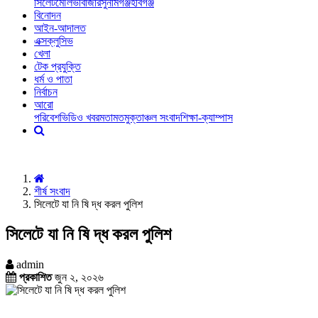
সিলেট
মৌলভীবাজার
সুনামগঞ্জ
হবিগঞ্জ
বিনোদন
আইন-আদালত
এক্সক্লুসিভ
খেলা
টেক প্রযুক্তি
ধর্ম ও পাতা
নির্বাচন
আরো
পরিবেশ
ভিডিও খবর
মতামত
মুক্তাঞ্চল সংবাদ
শিক্ষা-ক্যাম্পাস
শীর্ষ সংবাদ
সিলেটে যা নি ষি দ্ধ করল পুলিশ
সিলেটে যা নি ষি দ্ধ করল পুলিশ
admin
প্রকাশিত
জুন ২, ২০২৬