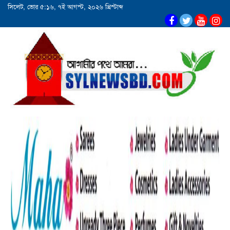
সিলেট, ভোর ৫:১৬, ৭ই আগস্ট, ২০২৬ খ্রিস্টাব্দ