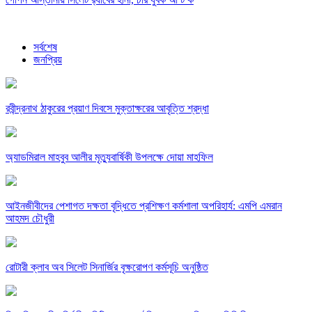
সর্বশেষ
জনপ্রিয়
রবীন্দ্রনাথ ঠাকুরের প্রয়াণ দিবসে মুক্তাক্ষরের আবৃত্তি শ্রদ্ধা
অ্যাডমিরাল মাহবুব আলীর মৃত্যুবার্ষিকী উপলক্ষে দোয়া মাহফিল
‎আইনজীবীদের পেশাগত দক্ষতা বৃদ্ধিতে প্রশিক্ষণ কর্মশালা অপরিহার্য: এমপি এমরান
আহমদ চৌধুরী
রোটারী ক্লাব অব সিলেট সিনার্জির বৃক্ষরোপণ কর্মসূচি অনুষ্ঠিত