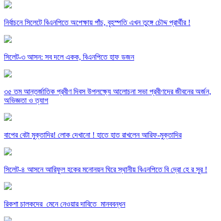
নির্বাচনে সিলেটে বিএনপিতে অপেক্ষায় পাঁচ, বৃহস্পতি এখন তুঙ্গে চৌদ্দ প্রার্থীর !
সিলেট-৩ আসন: সব দলে একক, বিএনপিতে হাফ ডজন
৩৫ তম আন্তর্জাতিক প্রবীণ দিবস উপলক্ষ্যে আলোচনা সভা প্রবীণদের জীবনের অর্জন,
অভিজ্ঞতা ও ত্যাগ
বাপের বেটা মুক্তাদির! লোক দেখানো ! হাতে হাত রাখলেন আরিফ-মুক্তাদির
সিলেট-৪ আসনে আরিফুল হকের মনোনয়ন ঘিরে স্থানীয় বিএনপিতে বি দ্রো হে র সুর !
রিকশা চালকদের মেনে নেওয়ার দাবিতে মানববন্ধন