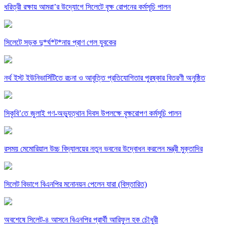
ধরিত্রী রক্ষায় আমরা’র উদ্যোগে সিলেটে বৃক্ষ রোপনের কর্মসূচি পালন
সিলেটে সড়ক দু*র্ঘ*ট*নায় প্রাণ গেল যুবকের
নর্থ ইস্ট ইউনিভার্সিটিতে রচনা ও আবৃত্তি প্রতিযোগিতার পুরষ্কার বিতরণী অনুষ্ঠিত
সিকৃবি’তে জুলাই গণ-অভ্যুত্থান দিবস উপলক্ষে বৃক্ষরোপণ কর্মসুচি পালন
রসময় মেমোরিয়াল উচ্চ বিদ্যালয়ের নতুন ভবনের উদ্বোধন করলেন মন্ত্রী মুক্তাদির
সিলেট বিভাগে বিএনপির মনোনয়ন পেলেন যারা (বিস্তারিত)
অবশেষে সিলেট-৪ আসনে বিএনপির প্রার্থী আরিফুল হক চৌধুরী