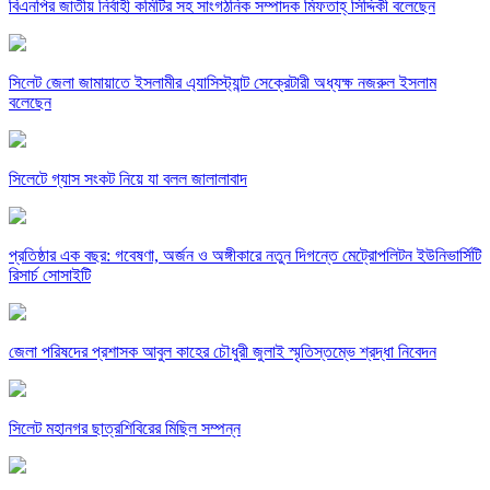
বিএনপির জাতীয় নির্বাহী কমিটির সহ সাংগঠনিক সম্পাদক মিফতাহ্ সিদ্দিকী বলেছেন
সিলেট জেলা জামায়াতে ইসলামীর এ্যাসিস্ট্যান্ট সেক্রেটারী অধ্যক্ষ নজরুল ইসলাম
বলেছেন
সিলেটে গ্যাস সংকট নিয়ে যা বলল জালালাবাদ
প্রতিষ্ঠার এক বছর: গবেষণা, অর্জন ও অঙ্গীকারে নতুন দিগন্তে মেট্রোপলিটন ইউনিভার্সিটি
রিসার্চ সোসাইটি
জেলা পরিষদের প্রশাসক আবুল কাহের চৌধুরী জুলাই স্মৃতিস্তম্ভে শ্রদ্ধা নিবেদন
সিলেট মহানগর ছাত্রশিবিরের মিছিল সম্পন্ন