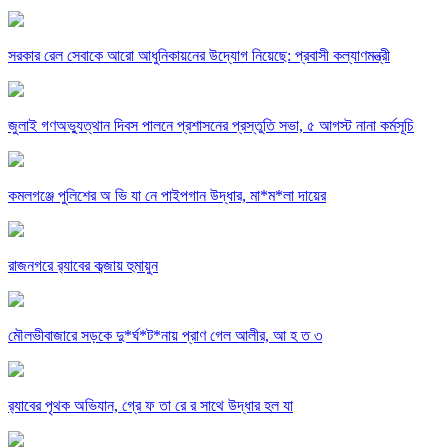
সরকার রেল সেবাকে আরো আধুনিকায়নের উদ্যোগ নিয়েছে: প্রবাসী কল্যাণমন্ত্রী
জুলাই গণঅভ্যুত্থান দিবস পালনে প্রশাসনের প্রস্তুতি সভা, ৫ আগস্ট নানা কর্মসূচি
কমলগঞ্জে পুলিশের অ ভি যা নে পাইপগান উদ্ধার, মা*ম*লা দায়ের
রাজনগরে র‌্যাবের কব্জায় হুমায়ুন
মৌলভীবাজারে সড়কে দু*র্ঘ*ট*নায় প্রাণ গেল আলীর, আ হ ত ৩
র‌্যাবের পৃথক অভিযান, গ্রে ফ তা রে র সাথে উদ্ধার হল যা