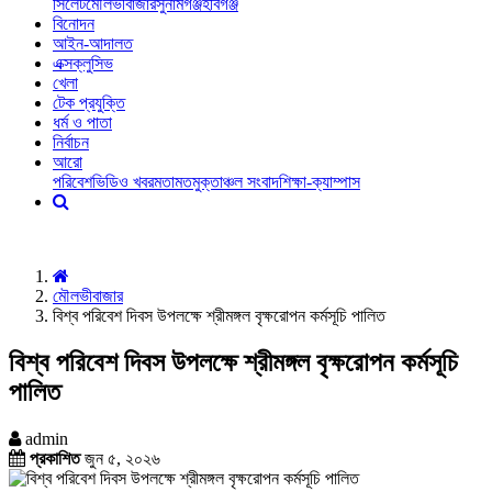
সিলেট
মৌলভীবাজার
সুনামগঞ্জ
হবিগঞ্জ
বিনোদন
আইন-আদালত
এক্সক্লুসিভ
খেলা
টেক প্রযুক্তি
ধর্ম ও পাতা
নির্বাচন
আরো
পরিবেশ
ভিডিও খবর
মতামত
মুক্তাঞ্চল সংবাদ
শিক্ষা-ক্যাম্পাস
মৌলভীবাজার
বিশ্ব পরিবেশ দিবস উপলক্ষে শ্রীমঙ্গল বৃক্ষরোপন কর্মসূচি পালিত
বিশ্ব পরিবেশ দিবস উপলক্ষে শ্রীমঙ্গল বৃক্ষরোপন কর্মসূচি
পালিত
admin
প্রকাশিত
জুন ৫, ২০২৬