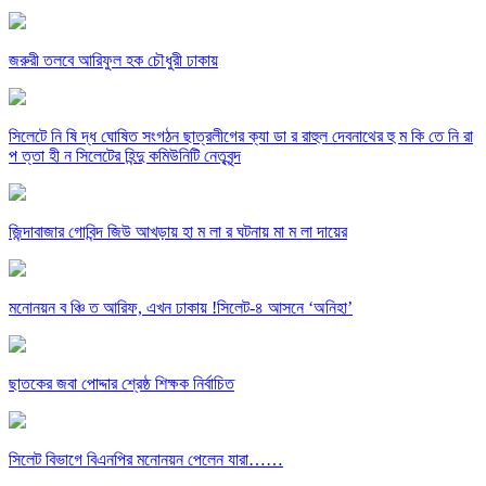
জরুরী তলবে আরিফুল হক চৌধুরী ঢাকায়
সিলেটে নি ষি দ্ধ ঘোষিত সংগঠন ছাত্রলীগের ক্যা ডা র রাহুল দেবনাথের হু ম কি তে নি রা
প ত্তা হী ন সিলেটের হিন্দু কমিউনিটি নেতৃবৃন্দ
জিন্দাবাজার গোবিন্দ জিউ আখড়ায় হা ম লা র ঘটনায় মা ম লা দায়ের
মনোনয়ন ব ঞ্চি ত আরিফ, এখন ঢাকায় !সিলেট-৪ আসনে ‘অনিহা’
ছাতকের জবা পোদ্দার শ্রেষ্ঠ শিক্ষক নির্বাচিত
সিলেট বিভাগে বিএনপির মনোনয়ন পেলেন যারা……