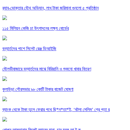
র‌্যাব-ভোক্তার যৌথ অভিযান, লাখ টাকা জরিমানা গুনলো ৫ প্রতিষ্ঠান
১১৫ মিলিয়ন কেজি চা উৎপাদনের লক্ষ্য বোর্ডের
বন্যার্তদের পাশে সিলেট রেঞ্জ ডিআইজি
মৌলভীবাজারে বন্যার্তদের মাঝে বিরিয়ানি ও শুকনো খাবার বিতরণ
কুলাউড়া পৌরসভার ৯৮ কোটি টাকার বাজেট ঘোষণা
ব্যাংক থেকে টাকা তুলে ফেরার পথে ছি*ন*তা*ই, ‘বটলা সেলিম’ গ্রে প্তা র
গোপন আস্তানায় সিলেট র‌্যাবের হানা, চার যুবক আ ট ক