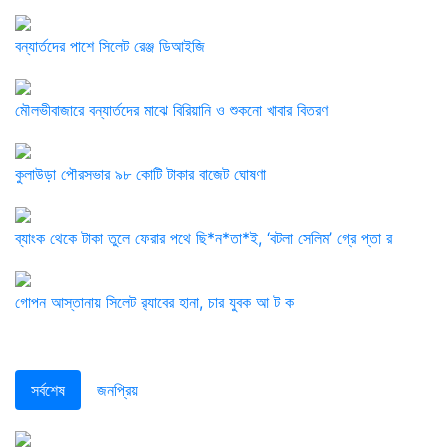
বন্যার্তদের পাশে সিলেট রেঞ্জ ডিআইজি
মৌলভীবাজারে বন্যার্তদের মাঝে বিরিয়ানি ও শুকনো খাবার বিতরণ
কুলাউড়া পৌরসভার ৯৮ কোটি টাকার বাজেট ঘোষণা
ব্যাংক থেকে টাকা তুলে ফেরার পথে ছি*ন*তা*ই, ‘বটলা সেলিম’ গ্রে প্তা র
গোপন আস্তানায় সিলেট র‌্যাবের হানা, চার যুবক আ ট ক
সর্বশেষ
জনপ্রিয়