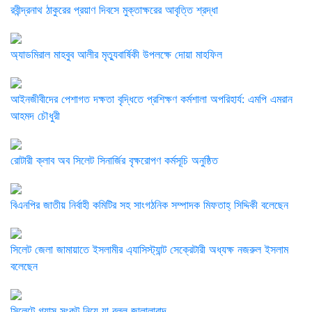
রবীন্দ্রনাথ ঠাকুরের প্রয়াণ দিবসে মুক্তাক্ষরের আবৃত্তি শ্রদ্ধা
অ্যাডমিরাল মাহবুব আলীর মৃত্যুবার্ষিকী উপলক্ষে দোয়া মাহফিল
‎আইনজীবীদের পেশাগত দক্ষতা বৃদ্ধিতে প্রশিক্ষণ কর্মশালা অপরিহার্য: এমপি এমরান
আহমদ চৌধুরী
রোটারী ক্লাব অব সিলেট সিনার্জির বৃক্ষরোপণ কর্মসূচি অনুষ্ঠিত
বিএনপির জাতীয় নির্বাহী কমিটির সহ সাংগঠনিক সম্পাদক মিফতাহ্ সিদ্দিকী বলেছেন
সিলেট জেলা জামায়াতে ইসলামীর এ্যাসিস্ট্যান্ট সেক্রেটারী অধ্যক্ষ নজরুল ইসলাম
বলেছেন
সিলেটে গ্যাস সংকট নিয়ে যা বলল জালালাবাদ