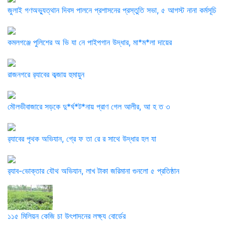
জুলাই গণঅভ্যুত্থান দিবস পালনে প্রশাসনের প্রস্তুতি সভা, ৫ আগস্ট নানা কর্মসূচি
কমলগঞ্জে পুলিশের অ ভি যা নে পাইপগান উদ্ধার, মা*ম*লা দায়ের
রাজনগরে র‌্যাবের কব্জায় হুমায়ুন
মৌলভীবাজারে সড়কে দু*র্ঘ*ট*নায় প্রাণ গেল আলীর, আ হ ত ৩
র‌্যাবের পৃথক অভিযান, গ্রে ফ তা রে র সাথে উদ্ধার হল যা
র‌্যাব-ভোক্তার যৌথ অভিযান, লাখ টাকা জরিমানা গুনলো ৫ প্রতিষ্ঠান
১১৫ মিলিয়ন কেজি চা উৎপাদনের লক্ষ্য বোর্ডের