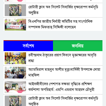
রোটারী ক্লাব অব সিলেট সিনার্জির বৃক্ষরোপণ কর্মসূচি
অনুষ্ঠিত
বিএনপির জাতীয় নির্বাহী কমিটির সহ সাংগঠনিক
সম্পাদক মিফতাহ্ সিদ্দিকী বলেছেন
সিলেট জেলা জামায়াতে ইসলামীর এ্যাসিস্ট্যান্ট
সেক্রেটারী অধ্যক্ষ নজরুল ইসলাম বলেছেন
সর্বশেষ
জনপ্রিয়
সিলেটে গ্যাস সংকট নিয়ে যা বলল জালালাবাদ
রবীন্দ্রনাথ ঠাকুরের প্রয়াণ দিবসে মুক্তাক্ষরের আবৃত্তি
শ্রদ্ধা
প্রতিষ্ঠার এক বছর: গবেষণা, অর্জন ও অঙ্গীকারে নতুন
অ্যাডমিরাল মাহবুব আলীর মৃত্যুবার্ষিকী উপলক্ষে দোয়া
দিগন্তে মেট্রোপলিটন ইউনিভার্সিটি রিসার্চ সোসাইটি
মাহফিল
জেলা পরিষদের প্রশাসক আবুল কাহের চৌধুরী জুলাই
‎আইনজীবীদের পেশাগত দক্ষতা বৃদ্ধিতে প্রশিক্ষণ
স্মৃতিস্তম্ভে শ্রদ্ধা নিবেদন
কর্মশালা অপরিহার্য: এমপি এমরান আহমদ চৌধুরী
সিলেট মহানগর ছাত্রশিবিরের মিছিল সম্পন্ন
রোটারী ক্লাব অব সিলেট সিনার্জির বৃক্ষরোপণ কর্মসূচি
অনুষ্ঠিত