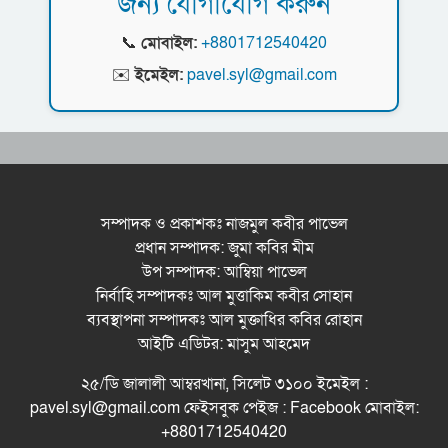
জন্য যোগাযোগ করুন
জেলা পরিষদের প্রশাসক আবুল কাহের চৌধুরী জুলাই
উদ্বোধন করলেন মন্ত্রী মুক্তাদির
স্মৃতিস্তম্ভে শ্রদ্ধা নিবেদন
📞
মোবাইল:
+8801712540420
সিলেট মহানগর ছাত্রশিবিরের মিছিল সম্পন্ন
✉️
ইমেইল:
pavel.syl@gmail.com
ধরিত্রী রক্ষায় আমরা’র উদ্যোগে সিলেটে বৃক্ষ রোপনের
কর্মসূচি পালন
সিলেটে সড়ক দু*র্ঘ*ট*নায় প্রাণ গেল যুবকের
সম্পাদক ও প্রকাশকঃ নাজমুল কবীর পাভেল
প্রধান সম্পাদক: জুমা কবির মীম
নর্থ ইস্ট ইউনিভার্সিটিতে রচনা ও আবৃত্তি
উপ সম্পাদক: আম্বিয়া পাভেল
প্রতিযোগিতার পুরষ্কার বিতরণী অনুষ্ঠিত
নির্বাহি সম্পাদকঃ আল মুত্তাকিম কবীর সোহান
সিকৃবি’তে জুলাই গণ-অভ্যুত্থান দিবস উপলক্ষে
ব্যবস্থাপনা সম্পাদকঃ আল মুক্তাধির কবির রোহান
বৃক্ষরোপণ কর্মসুচি পালন
আইটি এডিটর: মাসুম আহমেদ
রসময় মেমোরিয়াল উচ্চ বিদ্যালয়ের নতুন ভবনের
২৫/ডি জালালী আম্বরখানা, সিলেট ৩১০০ ইমেইল :
উদ্বোধন করলেন মন্ত্রী মুক্তাদির
pavel.syl@gmail.com ফেইসবুক পেইজ : Facebook মোবাইল:
+8801712540420