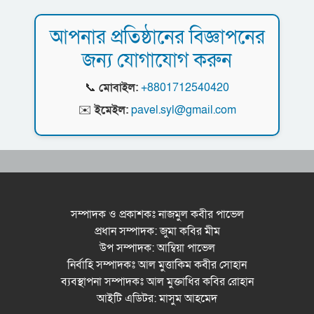
আপনার প্রতিষ্ঠানের বিজ্ঞাপনের
জন্য যোগাযোগ করুন
📞
মোবাইল:
+8801712540420
✉️
ইমেইল:
pavel.syl@gmail.com
সম্পাদক ও প্রকাশকঃ নাজমুল কবীর পাভেল
প্রধান সম্পাদক: জুমা কবির মীম
উপ সম্পাদক: আম্বিয়া পাভেল
নির্বাহি সম্পাদকঃ আল মুত্তাকিম কবীর সোহান
ব্যবস্থাপনা সম্পাদকঃ আল মুক্তাধির কবির রোহান
আইটি এডিটর: মাসুম আহমেদ