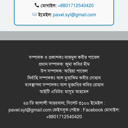
মোবাইল:
+8801712540420
নর্থ ইস্ট ইউনিভার্সিটিতে রচনা ও আবৃত্তি
ইমেইল:
pavel.syl@gmail.com
প্রতিযোগিতার পুরষ্কার বিতরণী অনুষ্ঠিত
সিকৃবি’তে জুলাই গণ-অভ্যুত্থান দিবস উপলক্ষে
বৃক্ষরোপণ কর্মসুচি পালন
রসময় মেমোরিয়াল উচ্চ বিদ্যালয়ের নতুন ভবনের
উদ্বোধন করলেন মন্ত্রী মুক্তাদির
সম্পাদক ও প্রকাশকঃ নাজমুল কবীর পাভেল
প্রধান সম্পাদক: জুমা কবির মীম
বড়লেখায় জুলাই শহীদদের স্মরণে সহকারী শিক্ষক
উপ সম্পাদক: আম্বিয়া পাভেল
সমিতির মাসব্যাপী বৃক্ষরোপণ কর্মসূচির উদ্বোধন
নির্বাহি সম্পাদকঃ আল মুত্তাকিম কবীর সোহান
ব্যবস্থাপনা সম্পাদকঃ আল মুক্তাধির কবির রোহান
আইটি এডিটর: মাসুম আহমেদ
২৫/ডি জালালী আম্বরখানা, সিলেট ৩১০০ ইমেইল :
pavel.syl@gmail.com ফেইসবুক পেইজ : Facebook মোবাইল:
+8801712540420