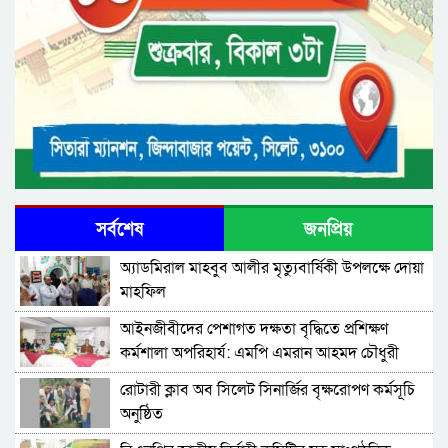
সর্বশেষ
জনপ্রিয়
অ্যাডমিরাল মাহবুব আলীর মৃত্যুবার্ষিকী উপলক্ষে দোয়া
মাহফিল
‎আইনজীবীদের পেশাগত দক্ষতা বৃদ্ধিতে প্রশিক্ষণ
কর্মশালা অপরিহার্য: এমপি এমরান আহমদ চৌধুরী
রোটারী ক্লাব অব সিলেট সিনার্জির বৃক্ষরোপণ কর্মসূচি
অনুষ্ঠিত