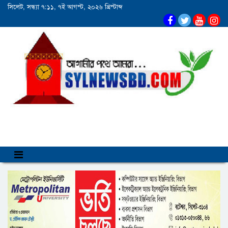
সিলেট, সন্ধ্যা ৭:১১, ৭ই আগস্ট, ২০২৬ খ্রিস্টাব্দ