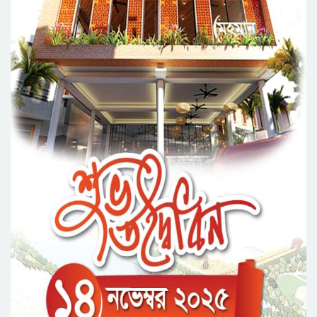
কর্মসূচি পালন
সিলেটে সড়ক দু*র্ঘ*ট*নায় প্রাণ গেল যুবকের
নর্থ ইস্ট ইউনিভার্সিটিতে রচনা ও আবৃত্তি
প্রতিযোগিতার পুরষ্কার বিতরণী অনুষ্ঠিত
সিকৃবি’তে জুলাই গণ-অভ্যুত্থান দিবস উপলক্ষে
বৃক্ষরোপণ কর্মসুচি পালন
রসময় মেমোরিয়াল উচ্চ বিদ্যালয়ের নতুন ভবনের
উদ্বোধন করলেন মন্ত্রী মুক্তাদির
মেট্রোপলিটন ইউনিভার্সিটিতে “পারস্য কবিতা ও বাংলা
কবিতা: যোগাযোগ ও সম্ভাবনা” শীর্ষক সেমিনার