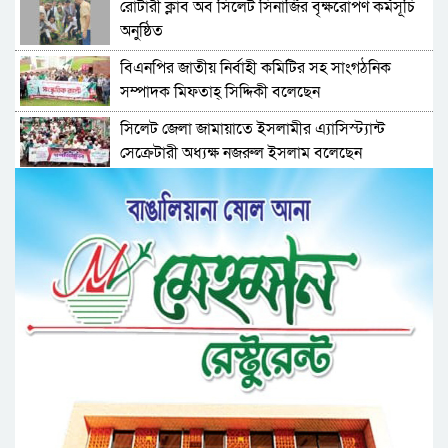
রোটারী ক্লাব অব সিলেট সিনার্জির বৃক্ষরোপণ কর্মসূচি
অনুষ্ঠিত
বিএনপির জাতীয় নির্বাহী কমিটির সহ সাংগঠনিক
সম্পাদক মিফতাহ্ সিদ্দিকী বলেছেন
সিলেট জেলা জামায়াতে ইসলামীর এ্যাসিস্ট্যান্ট
সেক্রেটারী অধ্যক্ষ নজরুল ইসলাম বলেছেন
সিলেটে গ্যাস সংকট নিয়ে যা বলল জালালাবাদ
প্রতিষ্ঠার এক বছর: গবেষণা, অর্জন ও অঙ্গীকারে নতুন
দিগন্তে মেট্রোপলিটন ইউনিভার্সিটি রিসার্চ সোসাইটি
জেলা পরিষদের প্রশাসক আবুল কাহের চৌধুরী জুলাই
স্মৃতিস্তম্ভে শ্রদ্ধা নিবেদন
সিলেট মহানগর ছাত্রশিবিরের মিছিল সম্পন্ন
ধরিত্রী রক্ষায় আমরা’র উদ্যোগে সিলেটে বৃক্ষ রোপনের