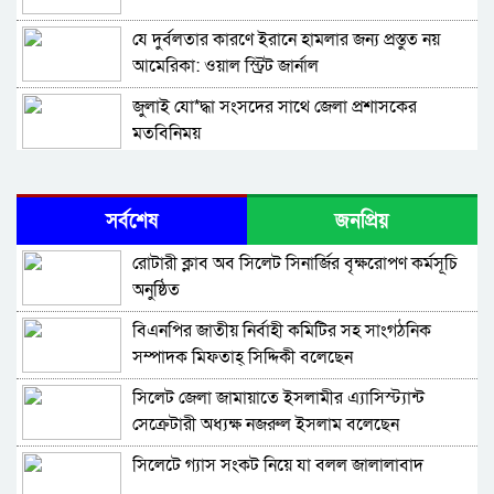
যে দুর্বলতার কারণে ইরানে হামলার জন্য প্রস্তুত নয়
আমেরিকা: ওয়াল স্ট্রিট জার্নাল
জুলাই যো*দ্ধা সংসদের সাথে জেলা প্রশাসকের
মতবিনিময়
সিলেটে হেলিম ও বাবলু গ্রেফতার
সর্বশেষ
জনপ্রিয়
মধুবন সুপার মার্কেট দোকান মালিক ব্যবসায়ী সমিতির
রোটারী ক্লাব অব সিলেট সিনার্জির বৃক্ষরোপণ কর্মসূচি
শপথ ও অভিষেক সম্পন্ন
অনুষ্ঠিত
সিলেটের বাবনা পয়েন্ট থেকে গ্রে*প্তা*র ২
বিএনপির জাতীয় নির্বাহী কমিটির সহ সাংগঠনিক
সম্পাদক মিফতাহ্ সিদ্দিকী বলেছেন
চাঁ দা বা জি মুক্ত ব্যবসাবান্ধব পরিবেশ নিশ্চিতে
সিলেট জেলা জামায়াতে ইসলামীর এ্যাসিস্ট্যান্ট
দাঁড়িপাল্লাকে বিজয়ী করুন -মাওলানা হাবিবুর রহমান
সেক্রেটারী অধ্যক্ষ নজরুল ইসলাম বলেছেন
শায়েস্তাগঞ্জে প্লাস্টিক বস্তায় যা পেল র‌্যাব
সিলেটে গ্যাস সংকট নিয়ে যা বলল জালালাবাদ