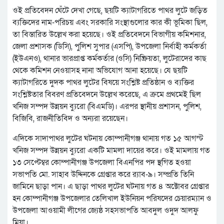
ওই প্রতিবেদন ঘেঁটে দেখা গেছে, ছয়টি ক্যাটাগরিতে পাথর লুটে জড়িত
ব্যক্তিদের নাম-পরিচয় এবং সরকারি সংস্থাগুলোর কার কী ভূমিকা ছিল,
তা বিস্তারিত উল্লেখ করা হয়েছে। ওই প্রতিবেদনে বিভাগীয় কমিশনার,
জেলা প্রশাসক (ডিসি), পুলিশ সুপার (এসপি), উপজেলা নির্বাহী কর্মকর্তা
(ইউএনও), থানার ভারপ্রাপ্ত কর্মকর্তার (ওসি) নিষ্ক্রিয়তা, লুটেরাদের কাছ
থেকে কমিশন নেওয়াসহ নানা অভিযোগ আনা হয়েছে। যে ছয়টি
ক্যাটাগরিতে দুদক পাথর লুটের বিষয়ে সংশ্লিষ্ট প্রতিষ্ঠান ও ব্যক্তির
সংশ্লিষ্টতার বিবরণ প্রতিবেদনে উল্লেখ করেছে, এ ক্রমে প্রথমেই ছিল
খনিজ সম্পদ উন্নয়ন ব্যুরো (বিএমডি)। এরপর স্থানীয় প্রশাসন, পুলিশ,
বিজিবি, রাজনীতিবিদ ও অন্যরা রয়েছেন।
এদিকে সাদাপাথর লুটের ঘটনায় কোম্পানীগঞ্জ থানায় গত ১৫ আগস্ট
খনিজ সম্পদ উন্নয়ন ব্যুরো একটি মামলা দায়ের করে। ওই মামলায় গত
১৩ সেপ্টেম্বর কোম্পানীগঞ্জ উপজেলা বিএনপির পদ স্থগিত হওয়া
সভাপতি মো. সাহাব উদ্দিনকে গ্রেপ্তার করে র‌্যাব-৯। সম্প্রতি তিনি
জামিনে ছাড়া পান। এ ছাড়া পাথর লুটের ঘটনায় গত ৪ অক্টোবর গ্রেপ্তার
হন কোম্পানীগঞ্জ উপজেলার তেলিখাল ইউনিয়ন পরিষদের চেয়ারম্যান ও
উপজেলা আওয়ামী লীগের জ্যেষ্ঠ সহসভাপতি আবদুল ওদুদ আলফু
মিয়া।