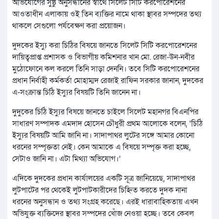
অভিযোগের সুষ্ঠু অনুসন্ধানের স্বার্থে সিলেট সিটি করপোরেশনের
আওতাধীন এলাকায় ওই তিন ব্যক্তির নামে থাকা স্থাবর সম্পদের তথ্য
থাকলে সেগুলো পর্যবেক্ষণ করা প্রয়োজন।
দুদকের ইস্যু করা চিঠির বিষয়ে জানতে সিলেট সিটি করপোরেশনের
দায়িত্বপ্রাপ্ত প্রশাসক ও বিভাগীয় কমিশনার খান মো. রেজা-উন-নবীর
মুঠোফোনে কল করলে তিনি সাড়া দেননি। তবে সিটি করপোরেশনের
প্রধান নির্বাহী কর্মকর্তা মোহাম্মদ রেজাই রাফিন সরকার জানান, দুদকের
এ-সংক্রান্ত চিঠি ইস্যুর বিষয়টি তিনি জানেন না।
দুদুকের চিঠি ইস্যুর বিষয়ে জানতে চাইলে সিলেট মহানগর বিএনপির
সাধারণ সম্পাদক এমদাদ হোসেন চৌধুরী প্রথম আলোকে বলেন, ‘চিঠি
ইস্যুর বিষয়টি আমি জানি না। সাদাপাথর লুটের সঙ্গে আমার কোনো
ধরনের সম্পৃক্ততা নেই। কেন আমাকে এ বিষয়ে সম্পৃক্ত করা হচ্ছে,
সেটাও জানি না। এটা মিথ্যা অভিযোগ।’
এদিকে দুদকের প্রধান কার্যালয়ের একটি সূত্র জানিয়েছে, সাদাপাথর
লুটপাটের পর থেকেই লুটপাটকারীদের চিহ্নিত করতে দুদক নানা
ধরনের অনুসন্ধান ও তথ্য সংগ্রহ করেছে। এরই ধারাবাহিকতায় এখন
অভিযুক্ত ব্যক্তিদের স্থাবর সম্পদের খোঁজ নেওয়া হচ্ছে। তবে কেবল