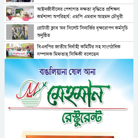
‎আইনজীবীদের পেশাগত দক্ষতা বৃদ্ধিতে প্রশিক্ষণ
কর্মশালা অপরিহার্য: এমপি এমরান আহমদ চৌধুরী
রোটারী ক্লাব অব সিলেট সিনার্জির বৃক্ষরোপণ কর্মসূচি
অনুষ্ঠিত
বিএনপির জাতীয় নির্বাহী কমিটির সহ সাংগঠনিক
সম্পাদক মিফতাহ্ সিদ্দিকী বলেছেন
সিলেট জেলা জামায়াতে ইসলামীর এ্যাসিস্ট্যান্ট
সেক্রেটারী অধ্যক্ষ নজরুল ইসলাম বলেছেন
সিলেটে গ্যাস সংকট নিয়ে যা বলল জালালাবাদ
প্রতিষ্ঠার এক বছর: গবেষণা, অর্জন ও অঙ্গীকারে নতুন
দিগন্তে মেট্রোপলিটন ইউনিভার্সিটি রিসার্চ সোসাইটি
জেলা পরিষদের প্রশাসক আবুল কাহের চৌধুরী জুলাই
স্মৃতিস্তম্ভে শ্রদ্ধা নিবেদন