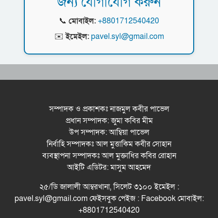
জন্য যোগাযোগ করুন
ধরিত্রী রক্ষায় আমরা’র উদ্যোগে সিলেটে বৃক্ষ রোপনের
কর্মসূচি পালন
📞
মোবাইল:
+8801712540420
সিলেটে সড়ক দু*র্ঘ*ট*নায় প্রাণ গেল যুবকের
✉️
ইমেইল:
pavel.syl@gmail.com
নর্থ ইস্ট ইউনিভার্সিটিতে রচনা ও আবৃত্তি
প্রতিযোগিতার পুরষ্কার বিতরণী অনুষ্ঠিত
সিকৃবি’তে জুলাই গণ-অভ্যুত্থান দিবস উপলক্ষে
বৃক্ষরোপণ কর্মসুচি পালন
সম্পাদক ও প্রকাশকঃ নাজমুল কবীর পাভেল
প্রধান সম্পাদক: জুমা কবির মীম
রসময় মেমোরিয়াল উচ্চ বিদ্যালয়ের নতুন ভবনের
উপ সম্পাদক: আম্বিয়া পাভেল
উদ্বোধন করলেন মন্ত্রী মুক্তাদির
নির্বাহি সম্পাদকঃ আল মুত্তাকিম কবীর সোহান
ব্যবস্থাপনা সম্পাদকঃ আল মুক্তাধির কবির রোহান
আইটি এডিটর: মাসুম আহমেদ
২৫/ডি জালালী আম্বরখানা, সিলেট ৩১০০ ইমেইল :
pavel.syl@gmail.com ফেইসবুক পেইজ : Facebook মোবাইল:
+8801712540420