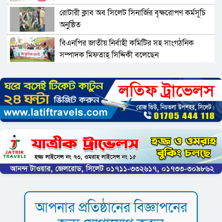
রোটারী ক্লাব অব সিলেট সিনার্জির বৃক্ষরোপণ কর্মসূচি
অনুষ্ঠিত
বিএনপির জাতীয় নির্বাহী কমিটির সহ সাংগঠনিক
সম্পাদক মিফতাহ্ সিদ্দিকী বলেছেন
সিলেট জেলা জামায়াতে ইসলামীর এ্যাসিস্ট্যান্ট
সেক্রেটারী অধ্যক্ষ নজরুল ইসলাম বলেছেন
সিলেটে গ্যাস সংকট নিয়ে যা বলল জালালাবাদ
প্রতিষ্ঠার এক বছর: গবেষণা, অর্জন ও অঙ্গীকারে নতুন
দিগন্তে মেট্রোপলিটন ইউনিভার্সিটি রিসার্চ সোসাইটি
জেলা পরিষদের প্রশাসক আবুল কাহের চৌধুরী জুলাই
স্মৃতিস্তম্ভে শ্রদ্ধা নিবেদন
সিলেট মহানগর ছাত্রশিবিরের মিছিল সম্পন্ন
আপনার প্রতিষ্ঠানের বিজ্ঞাপনের