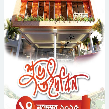
সিলেট মহানগর ছাত্রশিবিরের মিছিল সম্পন্ন
ধরিত্রী রক্ষায় আমরা’র উদ্যোগে সিলেটে বৃক্ষ রোপনের
কর্মসূচি পালন
সিলেটে সড়ক দু*র্ঘ*ট*নায় প্রাণ গেল যুবকের
নর্থ ইস্ট ইউনিভার্সিটিতে রচনা ও আবৃত্তি
প্রতিযোগিতার পুরষ্কার বিতরণী অনুষ্ঠিত
সিকৃবি’তে জুলাই গণ-অভ্যুত্থান দিবস উপলক্ষে
বৃক্ষরোপণ কর্মসুচি পালন
রসময় মেমোরিয়াল উচ্চ বিদ্যালয়ের নতুন ভবনের
উদ্বোধন করলেন মন্ত্রী মুক্তাদির