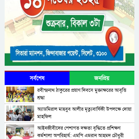
সর্বশেষ
জনপ্রিয়
রবীন্দ্রনাথ ঠাকুরের প্রয়াণ দিবসে মুক্তাক্ষরের আবৃত্তি
শ্রদ্ধা
অ্যাডমিরাল মাহবুব আলীর মৃত্যুবার্ষিকী উপলক্ষে দোয়া
মাহফিল
‎আইনজীবীদের পেশাগত দক্ষতা বৃদ্ধিতে প্রশিক্ষণ
কর্মশালা অপরিহার্য: এমপি এমরান আহমদ চৌধুরী