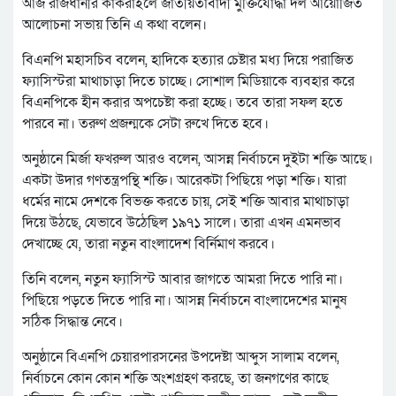
আজ রাজধানীর কাকরাইলে জাতীয়তাবাদী মুক্তিযোদ্ধা দল আয়োজিত
আলোচনা সভায় তিনি এ কথা বলেন।
বিএনপি মহাসচিব বলেন, হাদিকে হত্যার চেষ্টার মধ্য দিয়ে পরাজিত
ফ্যাসিস্টরা মাথাচাড়া দিতে চাচ্ছে। সোশাল মিডিয়াকে ব্যবহার করে
বিএনপিকে হীন করার অপচেষ্টা করা হচ্ছে। তবে তারা সফল হতে
পারবে না। তরুণ প্রজন্মকে সেটা রুখে দিতে হবে।
অনুষ্ঠানে মির্জা ফখরুল আরও বলেন, আসন্ন নির্বাচনে দুইটা শক্তি আছে।
একটা উদার গণতন্ত্রপন্থি শক্তি। আরেকটা পিছিয়ে পড়া শক্তি। যারা
ধর্মের নামে দেশকে বিভক্ত করতে চায়, সেই শক্তি আবার মাথাচাড়া
দিয়ে উঠছে, যেভাবে উঠেছিল ১৯৭১ সালে। তারা এখন এমনভাব
দেখাচ্ছে যে, তারা নতুন বাংলাদেশ বির্নিমাণ করবে।
তিনি বলেন, নতুন ফ্যাসিস্ট আবার জাগতে আমরা দিতে পারি না।
পিছিয়ে পড়তে দিতে পারি না। আসন্ন নির্বাচনে বাংলাদেশের মানুষ
সঠিক সিদ্ধান্ত নেবে।
অনুষ্ঠানে বিএনপি চেয়ারপারসনের উপদেষ্টা আব্দুস সালাম বলেন,
নির্বাচনে কোন কোন শক্তি অংশগ্রহণ করছে, তা জনগণের কাছে