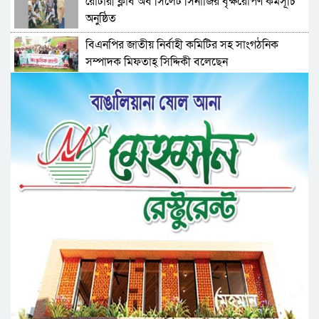
রোটারী ক্লাব অব সিলেট সিনার্জির বৃক্ষরোপণ কর্মসূচি
অনুষ্ঠিত
বিএনপির জাতীয় নির্বাহী কমিটির সহ সাংগঠনিক
সম্পাদক মিফতাহ্ সিদ্দিকী বলেছেন
সিলেট জেলা জামায়াতে ইসলামীর এ্যাসিস্ট্যান্ট
সেক্রেটারী অধ্যক্ষ নজরুল ইসলাম বলেছেন
সিলেটে গ্যাস সংকট নিয়ে যা বলল জালালাবাদ
প্রতিষ্ঠার এক বছর: গবেষণা, অর্জন ও অঙ্গীকারে নতুন
দিগন্তে মেট্রোপলিটন ইউনিভার্সিটি রিসার্চ সোসাইটি
জেলা পরিষদের প্রশাসক আবুল কাহের চৌধুরী জুলাই
স্মৃতিস্তম্ভে শ্রদ্ধা নিবেদন
সিলেট মহানগর ছাত্রশিবিরের মিছিল সম্পন্ন
ধরিত্রী রক্ষায় আমরা’র উদ্যোগে সিলেটে বৃক্ষ রোপনের