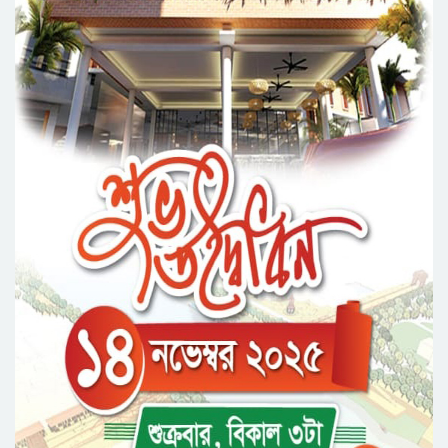
কর্মসূচি পালন
সিলেটে সড়ক দু*র্ঘ*ট*নায় প্রাণ গেল যুবকের
নর্থ ইস্ট ইউনিভার্সিটিতে রচনা ও আবৃত্তি
প্রতিযোগিতার পুরষ্কার বিতরণী অনুষ্ঠিত
সিকৃবি’তে জুলাই গণ-অভ্যুত্থান দিবস উপলক্ষে
বৃক্ষরোপণ কর্মসুচি পালন
রসময় মেমোরিয়াল উচ্চ বিদ্যালয়ের নতুন ভবনের
উদ্বোধন করলেন মন্ত্রী মুক্তাদির