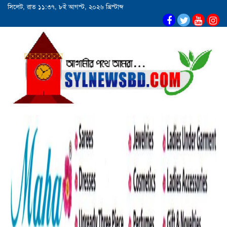
সিলেট, রাত ১১:৩৭, ৮ই আগস্ট, ২০২৬ খ্রিস্টাব্দ