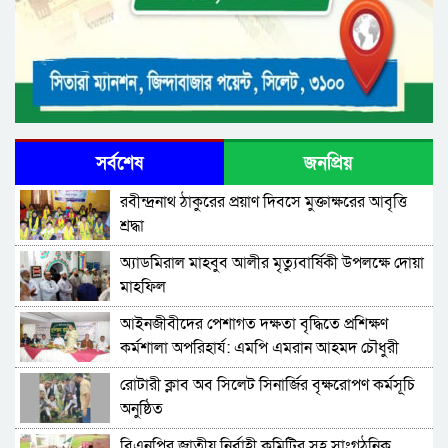
সর্বশেষ
জনপ্রিয়
রবীন্দ্রনাথ ঠাকুরের প্রয়াণ দিবসে মুক্তাক্ষরের আবৃত্তি
শ্রদ্ধা
অ্যাডমিরাল মাহবুব আলীর মৃত্যুবার্ষিকী উপলক্ষে দোয়া
মাহফিল
‎আইনজীবীদের পেশাগত দক্ষতা বৃদ্ধিতে প্রশিক্ষণ
কর্মশালা অপরিহার্য: এমপি এমরান আহমদ চৌধুরী
রোটারী ক্লাব অব সিলেট সিনার্জির বৃক্ষরোপণ কর্মসূচি
অনুষ্ঠিত
বিএনপির জাতীয় নির্বাহী কমিটির সহ সাংগঠনিক