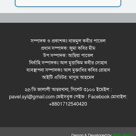
নর্থ ইস্ট ইউনিভার্সিটিতে রচনা ও আবৃত্তি
প্রতিযোগিতার পুরষ্কার বিতরণী অনুষ্ঠিত
সিকৃবি’তে জুলাই গণ-অভ্যুত্থান দিবস উপলক্ষে
বৃক্ষরোপণ কর্মসুচি পালন
সম্পাদক ও প্রকাশকঃ নাজমুল কবীর পাভেল
প্রধান সম্পাদক: জুমা কবির মীম
রসময় মেমোরিয়াল উচ্চ বিদ্যালয়ের নতুন ভবনের
উপ সম্পাদক: আম্বিয়া পাভেল
উদ্বোধন করলেন মন্ত্রী মুক্তাদির
নির্বাহি সম্পাদকঃ আল মুত্তাকিম কবীর সোহান
ব্যবস্থাপনা সম্পাদকঃ আল মুক্তাধির কবির রোহান
আইটি এডিটর: মাসুম আহমেদ
২৫/ডি জালালী আম্বরখানা, সিলেট ৩১০০ ইমেইল :
pavel.syl@gmail.com ফেইসবুক পেইজ : Facebook মোবাইল:
+8801712540420
Design & Developed by
Web Nest