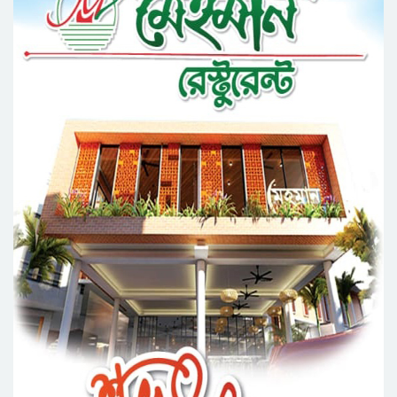
কর্মসূচি পালন
সিলেটে সড়ক দু*র্ঘ*ট*নায় প্রাণ গেল যুবকের
নর্থ ইস্ট ইউনিভার্সিটিতে রচনা ও আবৃত্তি
প্রতিযোগিতার পুরষ্কার বিতরণী অনুষ্ঠিত
সিকৃবি’তে জুলাই গণ-অভ্যুত্থান দিবস উপলক্ষে
বৃক্ষরোপণ কর্মসুচি পালন
রসময় মেমোরিয়াল উচ্চ বিদ্যালয়ের নতুন ভবনের
উদ্বোধন করলেন মন্ত্রী মুক্তাদির
মেট্রোপলিটন ইউনিভার্সিটিতে “পারস্য কবিতা ও বাংলা
কবিতা: যোগাযোগ ও সম্ভাবনা” শীর্ষক সেমিনার
সিলেটের জোড়া ব্রিজের পাশ থেকে আ ট ক ফরহাদ-
বাদশা
‘জুলাই গণঅভ্যুত্থান স্মৃতি জাদুঘর’ উদ্বোধন করলেন
প্রধানমন্ত্রী