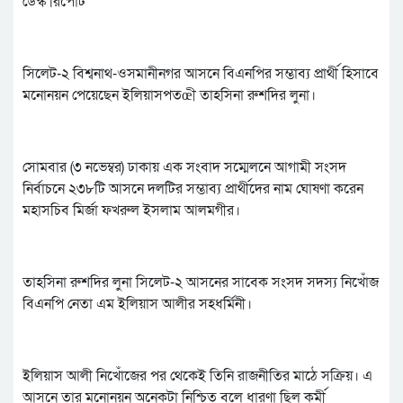
ডেস্ক রিপোট
সিলেট-২ বিশ্বনাথ-ওসমানীনগর আসনে বিএনপির সম্ভাব্য প্রার্থী হিসাবে
মনোনয়ন পেয়েছেন ইলিয়াসপতœী তাহসিনা রুশদির লুনা।
সোমবার (৩ নভেম্বর) ঢাকায় এক সংবাদ সম্মেলনে আগামী সংসদ
নির্বাচনে ২৩৮টি আসনে দলটির সম্ভাব্য প্রার্থীদের নাম ঘোষণা করেন
মহাসচিব মির্জা ফখরুল ইসলাম আলমগীর।
তাহসিনা রুশদির লুনা সিলেট-২ আসনের সাবেক সংসদ সদস্য নিখোঁজ
বিএনপি নেতা এম ইলিয়াস আলীর সহধর্মিনী।
ইলিয়াস আলী নিখোঁজের পর থেকেই তিনি রাজনীতির মাঠে সক্রিয়। এ
আসনে তার মনোনয়ন অনেকটা নিশ্চিত বলে ধারণা ছিল কর্মী