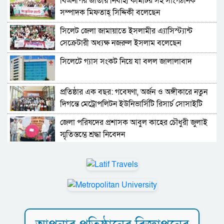
বিএনপির জাতীয় নির্বাহী কমিটির সহ সাংগঠনিক
সম্পাদক মিফতাহ্ সিদ্দিকী বলেছেন
সিলেট জেলা জামায়াতে ইসলামীর এ্যাসিস্ট্যান্ট
সেক্রেটারী অধ্যক্ষ নজরুল ইসলাম বলেছেন
সিলেটে গ্যাস সংকট নিয়ে যা বলল জালালাবাদ
প্রতিষ্ঠার এক বছর: গবেষণা, অর্জন ও অঙ্গীকারে নতুন
দিগন্তে মেট্রোপলিটন ইউনিভার্সিটি রিসার্চ সোসাইটি
জেলা পরিষদের প্রশাসক আবুল কাহের চৌধুরী জুলাই
স্মৃতিস্তম্ভে শ্রদ্ধা নিবেদন
সিলেট মহানগর ছাত্রশিবিরের মিছিল সম্পন্ন
ধরিত্রী রক্ষায় আমরা’র উদ্যোগে সিলেটে বৃক্ষ রোপনের
কর্মসূচি পালন
সিলেটে সড়ক দু*র্ঘ*ট*নায় প্রাণ গেল যুবকের