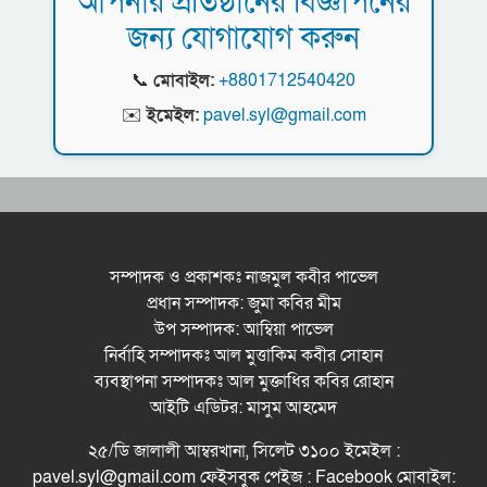
আপনার প্রতিষ্ঠানের বিজ্ঞাপনের
জন্য যোগাযোগ করুন
নর্থ ইস্ট ইউনিভার্সিটিতে রচনা ও আবৃত্তি
প্রতিযোগিতার পুরষ্কার বিতরণী অনুষ্ঠিত
📞
মোবাইল:
+8801712540420
সিকৃবি’তে জুলাই গণ-অভ্যুত্থান দিবস উপলক্ষে
✉️
ইমেইল:
pavel.syl@gmail.com
বৃক্ষরোপণ কর্মসুচি পালন
রসময় মেমোরিয়াল উচ্চ বিদ্যালয়ের নতুন ভবনের
উদ্বোধন করলেন মন্ত্রী মুক্তাদির
বড়লেখায় জুলাই শহীদদের স্মরণে সহকারী শিক্ষক
সমিতির মাসব্যাপী বৃক্ষরোপণ কর্মসূচির উদ্বোধন
সম্পাদক ও প্রকাশকঃ নাজমুল কবীর পাভেল
প্রধান সম্পাদক: জুমা কবির মীম
মেট্রোপলিটন ইউনিভার্সিটিতে “পারস্য কবিতা ও বাংলা
উপ সম্পাদক: আম্বিয়া পাভেল
কবিতা: যোগাযোগ ও সম্ভাবনা” শীর্ষক সেমিনার
নির্বাহি সম্পাদকঃ আল মুত্তাকিম কবীর সোহান
সিলেটের জোড়া ব্রিজের পাশ থেকে আ ট ক ফরহাদ-
ব্যবস্থাপনা সম্পাদকঃ আল মুক্তাধির কবির রোহান
বাদশা
আইটি এডিটর: মাসুম আহমেদ
‘জুলাই গণঅভ্যুত্থান স্মৃতি জাদুঘর’ উদ্বোধন করলেন
২৫/ডি জালালী আম্বরখানা, সিলেট ৩১০০ ইমেইল :
প্রধানমন্ত্রী
pavel.syl@gmail.com ফেইসবুক পেইজ : Facebook মোবাইল: