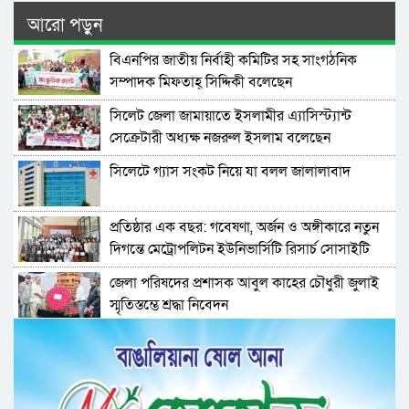
আরো পড়ুন
বিএনপির জাতীয় নির্বাহী কমিটির সহ সাংগঠনিক
সম্পাদক মিফতাহ্ সিদ্দিকী বলেছেন
সিলেট জেলা জামায়াতে ইসলামীর এ্যাসিস্ট্যান্ট
সেক্রেটারী অধ্যক্ষ নজরুল ইসলাম বলেছেন
সিলেটে গ্যাস সংকট নিয়ে যা বলল জালালাবাদ
প্রতিষ্ঠার এক বছর: গবেষণা, অর্জন ও অঙ্গীকারে নতুন
দিগন্তে মেট্রোপলিটন ইউনিভার্সিটি রিসার্চ সোসাইটি
জেলা পরিষদের প্রশাসক আবুল কাহের চৌধুরী জুলাই
স্মৃতিস্তম্ভে শ্রদ্ধা নিবেদন
সিলেট মহানগর ছাত্রশিবিরের মিছিল সম্পন্ন
ধরিত্রী রক্ষায় আমরা’র উদ্যোগে সিলেটে বৃক্ষ রোপনের