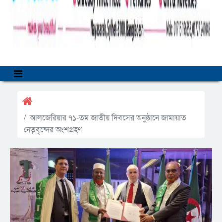
আলজেরিয়ার ৭১-তম জাতীয় দিবসের অনুষ্ঠানে জামায়াত
নেতৃবৃন্দের অংশগ্রহণ