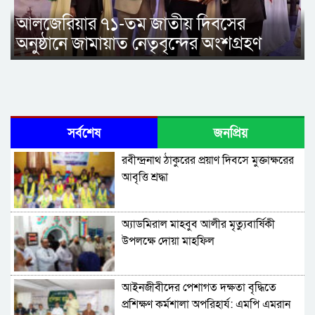
আলজেরিয়ার ৭১-তম জাতীয় দিবসের
অনুষ্ঠানে জামায়াত নেতৃবৃন্দের অংশগ্রহণ
সর্বশেষ
জনপ্রিয়
রবীন্দ্রনাথ ঠাকুরের প্রয়াণ দিবসে মুক্তাক্ষরের
আবৃত্তি শ্রদ্ধা
অ্যাডমিরাল মাহবুব আলীর মৃত্যুবার্ষিকী
উপলক্ষে দোয়া মাহফিল
‎আইনজীবীদের পেশাগত দক্ষতা বৃদ্ধিতে
প্রশিক্ষণ কর্মশালা অপরিহার্য: এমপি এমরান