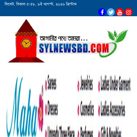
সিলেট, বিকাল ৫:৫৮, ৯ই আগস্ট, ২০২৬ খ্রিস্টাব্দ