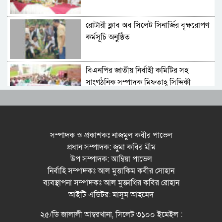
আহমদ চৌধুরী
রোটারী ক্লাব অব সিলেট সিনার্জির বৃক্ষরোপণ
কর্মসূচি অনুষ্ঠিত
বিএনপির জাতীয় নির্বাহী কমিটির সহ
সাংগঠনিক সম্পাদক মিফতাহ্ সিদ্দিকী
বলেছেন
সিলেট জেলা জামায়াতে ইসলামীর
এ্যাসিস্ট্যান্ট সেক্রেটারী অধ্যক্ষ নজরুল
সম্পাদক ও প্রকাশকঃ নাজমুল কবীর পাভেল
ইসলাম বলেছেন
প্রধান সম্পাদক: জুমা কবির মীম
উপ সম্পাদক: আম্বিয়া পাভেল
সিলেটে গ্যাস সংকট নিয়ে যা বলল
নির্বাহি সম্পাদকঃ আল মুত্তাকিম কবীর সোহান
জালালাবাদ
ব্যবস্থাপনা সম্পাদকঃ আল মুক্তাধির কবির রোহান
আইটি এডিটর: মাসুম আহমেদ
প্রতিষ্ঠার এক বছর: গবেষণা, অর্জন ও
২৫/ডি জালালী আম্বরখানা, সিলেট ৩১০০ ইমেইল :
অঙ্গীকারে নতুন দিগন্তে মেট্রোপলিটন