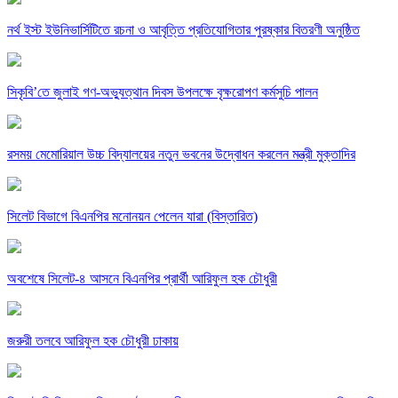
নর্থ ইস্ট ইউনিভার্সিটিতে রচনা ও আবৃত্তি প্রতিযোগিতার পুরষ্কার বিতরণী অনুষ্ঠিত
সিকৃবি’তে জুলাই গণ-অভ্যুত্থান দিবস উপলক্ষে বৃক্ষরোপণ কর্মসুচি পালন
রসময় মেমোরিয়াল উচ্চ বিদ্যালয়ের নতুন ভবনের উদ্বোধন করলেন মন্ত্রী মুক্তাদির
সিলেট বিভাগে বিএনপির মনোনয়ন পেলেন যারা (বিস্তারিত)
অবশেষে সিলেট-৪ আসনে বিএনপির প্রার্থী আরিফুল হক চৌধুরী
জরুরী তলবে আরিফুল হক চৌধুরী ঢাকায়