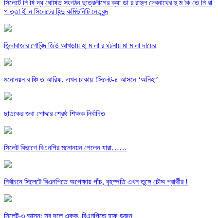
সিলেটে নি ষি দ্ধ ঘোষিত সংগঠন ছাত্রলীগের ক্যা ডা র রাহুল দেবনাথের হু ম কি তে নি রা
প ত্তা হী ন সিলেটের হিন্দু কমিউনিটি নেতৃবৃন্দ
জিন্দাবাজার গোবিন্দ জিউ আখড়ায় হা ম লা র ঘটনায় মা ম লা দায়ের
মনোনয়ন ব ঞ্চি ত আরিফ, এখন ঢাকায় !সিলেট-৪ আসনে ‘অনিহা’
ছাতকের জবা পোদ্দার শ্রেষ্ঠ শিক্ষক নির্বাচিত
সিলেট বিভাগে বিএনপির মনোনয়ন পেলেন যারা……
নির্বাচনে সিলেটে বিএনপিতে অপেক্ষায় পাঁচ, বৃহস্পতি এখন তুঙ্গে চৌদ্দ প্রার্থীর !
সিলেট-৩ আসন: সব দলে একক, বিএনপিতে হাফ ডজন