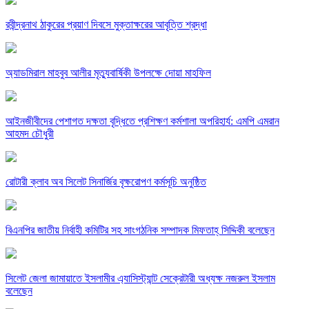
রবীন্দ্রনাথ ঠাকুরের প্রয়াণ দিবসে মুক্তাক্ষরের আবৃত্তি শ্রদ্ধা
অ্যাডমিরাল মাহবুব আলীর মৃত্যুবার্ষিকী উপলক্ষে দোয়া মাহফিল
‎আইনজীবীদের পেশাগত দক্ষতা বৃদ্ধিতে প্রশিক্ষণ কর্মশালা অপরিহার্য: এমপি এমরান
আহমদ চৌধুরী
রোটারী ক্লাব অব সিলেট সিনার্জির বৃক্ষরোপণ কর্মসূচি অনুষ্ঠিত
বিএনপির জাতীয় নির্বাহী কমিটির সহ সাংগঠনিক সম্পাদক মিফতাহ্ সিদ্দিকী বলেছেন
সিলেট জেলা জামায়াতে ইসলামীর এ্যাসিস্ট্যান্ট সেক্রেটারী অধ্যক্ষ নজরুল ইসলাম
বলেছেন