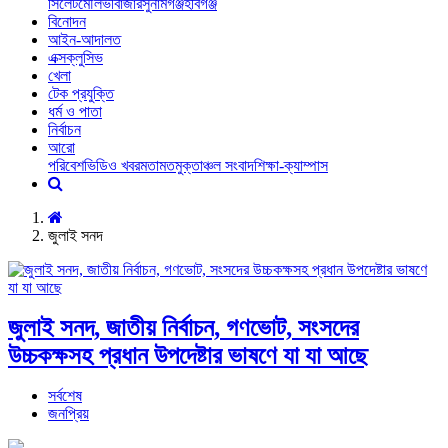
সিলেট
মৌলভীবাজার
সুনামগঞ্জ
হবিগঞ্জ
বিনোদন
আইন-আদালত
এক্সক্লুসিভ
খেলা
টেক প্রযুক্তি
ধর্ম ও পাতা
নির্বাচন
আরো
পরিবেশ
ভিডিও খবর
মতামত
মুক্তাঞ্চল সংবাদ
শিক্ষা-ক্যাম্পাস
জুলাই সনদ
জুলাই সনদ, জাতীয় নির্বাচন, গণভোট, সংসদের
উচ্চকক্ষসহ প্রধান উপদেষ্টার ভাষণে যা যা আছে
সর্বশেষ
জনপ্রিয়