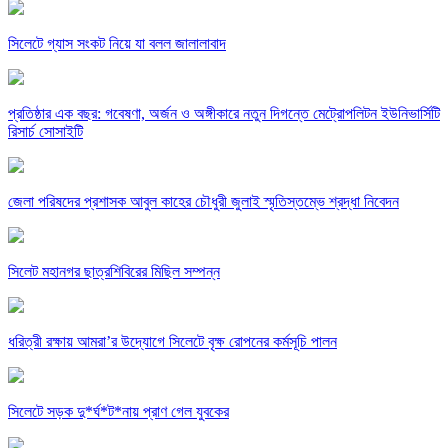
সিলেটে গ্যাস সংকট নিয়ে যা বলল জালালাবাদ
প্রতিষ্ঠার এক বছর: গবেষণা, অর্জন ও অঙ্গীকারে নতুন দিগন্তে মেট্রোপলিটন ইউনিভার্সিটি
রিসার্চ সোসাইটি
জেলা পরিষদের প্রশাসক আবুল কাহের চৌধুরী জুলাই স্মৃতিস্তম্ভে শ্রদ্ধা নিবেদন
সিলেট মহানগর ছাত্রশিবিরের মিছিল সম্পন্ন
ধরিত্রী রক্ষায় আমরা’র উদ্যোগে সিলেটে বৃক্ষ রোপনের কর্মসূচি পালন
সিলেটে সড়ক দু*র্ঘ*ট*নায় প্রাণ গেল যুবকের