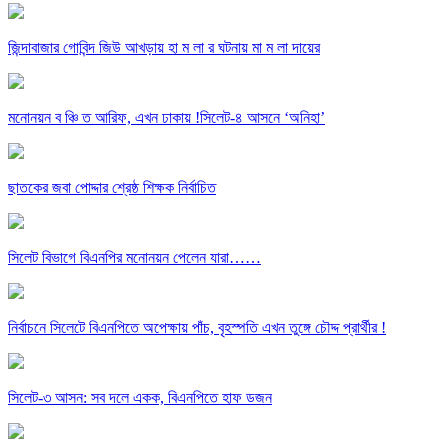
জিন্দাবাজার গোবিন্দ জিউ আখড়ায় হা ম লা র ঘটনায় মা ম লা দায়ের
মনোনয়ন ব ঞ্চি ত আরিফ, এখন ঢাকায় !সিলেট-৪ আসনে ‘অনিহা’
ছাতকের জবা পোদ্দার শ্রেষ্ঠ শিক্ষক নির্বাচিত
সিলেট বিভাগে বিএনপির মনোনয়ন পেলেন যারা……
নির্বাচনে সিলেটে বিএনপিতে অপেক্ষায় পাঁচ, বৃহস্পতি এখন তুঙ্গে চৌদ্দ প্রার্থীর !
সিলেট-৩ আসন: সব দলে একক, বিএনপিতে হাফ ডজন