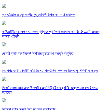
অ্যাডমিরাল মাহবুব আলীর মৃত্যুবার্ষিকী উপলক্ষে দোয়া মাহফিল
‎আইনজীবীদের পেশাগত দক্ষতা বৃদ্ধিতে প্রশিক্ষণ কর্মশালা অপরিহার্য: এমপি এমরান
আহমদ চৌধুরী
রোটারী ক্লাব অব সিলেট সিনার্জির বৃক্ষরোপণ কর্মসূচি অনুষ্ঠিত
বিএনপির জাতীয় নির্বাহী কমিটির সহ সাংগঠনিক সম্পাদক মিফতাহ্ সিদ্দিকী বলেছেন
সিলেট জেলা জামায়াতে ইসলামীর এ্যাসিস্ট্যান্ট সেক্রেটারী অধ্যক্ষ নজরুল ইসলাম
বলেছেন
সিলেটে গ্যাস সংকট নিয়ে যা বলল জালালাবাদ