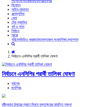
সিলেট
মৌলভীবাজার
সুনামগঞ্জ
হবিগঞ্জ
বিনোদন
আইন-আদালত
এক্সক্লুসিভ
খেলা
টেক প্রযুক্তি
ধর্ম ও পাতা
নির্বাচন
আরো
পরিবেশ
ভিডিও খবর
মতামত
মুক্তাঞ্চল সংবাদ
শিক্ষা-ক্যাম্পাস
নির্বাচনে এনসিপির প্রার্থী তালিকা ঘোষণা
নির্বাচনে এনসিপির প্রার্থী তালিকা ঘোষণা
সর্বশেষ
জনপ্রিয়
রবীন্দ্রনাথ ঠাকুরের প্রয়াণ দিবসে মুক্তাক্ষরের আবৃত্তি শ্রদ্ধা