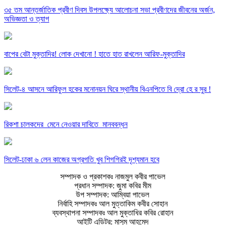
৩৫ তম আন্তর্জাতিক প্রবীণ দিবস উপলক্ষ্যে আলোচনা সভা প্রবীণদের জীবনের অর্জন,
অভিজ্ঞতা ও ত্যাগ
বাপের বেটা মুক্তাদির! লোক দেখানো ! হাতে হাত রাখলেন আরিফ-মুক্তাদির
সিলেট-৪ আসনে আরিফুল হকের মনোনয়ন ঘিরে স্থানীয় বিএনপিতে বি দ্রো হে র সুর !
রিকশা চালকদের মেনে নেওয়ার দাবিতে মানববন্ধন
সিলেট-ঢাকা ৬ লেন কাজের অগ্রগতি খুব শিগগিরই দৃশ্যমান হবে
সম্পাদক ও প্রকাশকঃ নাজমুল কবীর পাভেল
প্রধান সম্পাদক: জুমা কবির মীম
উপ সম্পাদক: আম্বিয়া পাভেল
নির্বাহি সম্পাদকঃ আল মুত্তাকিম কবীর সোহান
ব্যবস্থাপনা সম্পাদকঃ আল মুক্তাধির কবির রোহান
আইটি এডিটর: মাসুম আহমেদ