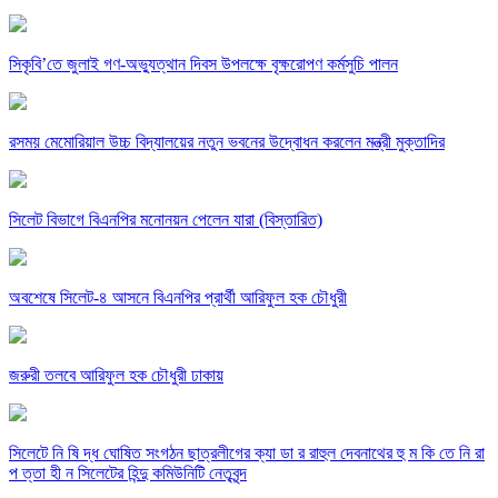
সিকৃবি’তে জুলাই গণ-অভ্যুত্থান দিবস উপলক্ষে বৃক্ষরোপণ কর্মসুচি পালন
রসময় মেমোরিয়াল উচ্চ বিদ্যালয়ের নতুন ভবনের উদ্বোধন করলেন মন্ত্রী মুক্তাদির
সিলেট বিভাগে বিএনপির মনোনয়ন পেলেন যারা (বিস্তারিত)
অবশেষে সিলেট-৪ আসনে বিএনপির প্রার্থী আরিফুল হক চৌধুরী
জরুরী তলবে আরিফুল হক চৌধুরী ঢাকায়
সিলেটে নি ষি দ্ধ ঘোষিত সংগঠন ছাত্রলীগের ক্যা ডা র রাহুল দেবনাথের হু ম কি তে নি রা
প ত্তা হী ন সিলেটের হিন্দু কমিউনিটি নেতৃবৃন্দ