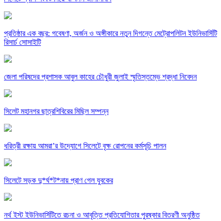
প্রতিষ্ঠার এক বছর: গবেষণা, অর্জন ও অঙ্গীকারে নতুন দিগন্তে মেট্রোপলিটন ইউনিভার্সিটি
রিসার্চ সোসাইটি
জেলা পরিষদের প্রশাসক আবুল কাহের চৌধুরী জুলাই স্মৃতিস্তম্ভে শ্রদ্ধা নিবেদন
সিলেট মহানগর ছাত্রশিবিরের মিছিল সম্পন্ন
ধরিত্রী রক্ষায় আমরা’র উদ্যোগে সিলেটে বৃক্ষ রোপনের কর্মসূচি পালন
সিলেটে সড়ক দু*র্ঘ*ট*নায় প্রাণ গেল যুবকের
নর্থ ইস্ট ইউনিভার্সিটিতে রচনা ও আবৃত্তি প্রতিযোগিতার পুরষ্কার বিতরণী অনুষ্ঠিত