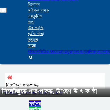
বিনোদন
আইন-আদালত
এক্সক্লুসিভ
খেলা
টেক প্রযুক্তি
ধর্ম ও পাতা
নির্বাচন
আরো
পরিবেশ
ভিডিও খবর
মতামত
মুক্তাঞ্চল সংবাদ
শিক্ষা-ক্যাম্পাস
সিলেটজুড়ে ধ*র-পাকড়
সিলেটজুড়ে ধ*র-পাকড়, উ*দ্বেগ উ ৎ ক ন্ঠা
সর্বশেষ
জনপ্রিয়