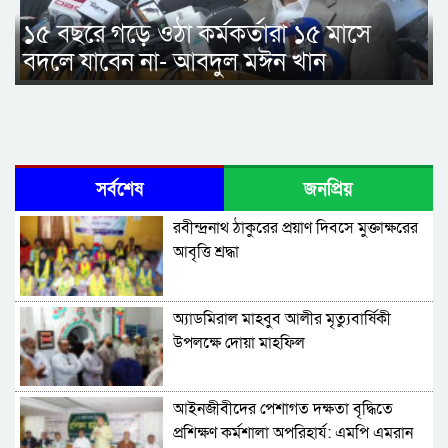
১৫ বছরে গড়ে ওঠা কর্মকর্তারা ১৫ মাসে
বদলে যাবেন না- আবদুল মঈন খান
সর্বশেষ
জনপ্রিয়
রবীন্দ্রনাথ ঠাকুরের প্রয়াণ দিবসে মুক্তাক্ষরের
আবৃত্তি শ্রদ্ধা
অ্যাডমিরাল মাহবুব আলীর মৃত্যুবার্ষিকী
উপলক্ষে দোয়া মাহফিল
‎আইনজীবীদের পেশাগত দক্ষতা বৃদ্ধিতে
প্রশিক্ষণ কর্মশালা অপরিহার্য: এমপি এমরান