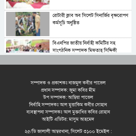
আহমদ চৌধুরী
রোটারী ক্লাব অব সিলেট সিনার্জির বৃক্ষরোপণ
কর্মসূচি অনুষ্ঠিত
বিএনপির জাতীয় নির্বাহী কমিটির সহ
সাংগঠনিক সম্পাদক মিফতাহ্ সিদ্দিকী
বলেছেন
সিলেট জেলা জামায়াতে ইসলামীর
এ্যাসিস্ট্যান্ট সেক্রেটারী অধ্যক্ষ নজরুল
সম্পাদক ও প্রকাশকঃ নাজমুল কবীর পাভেল
ইসলাম বলেছেন
প্রধান সম্পাদক: জুমা কবির মীম
উপ সম্পাদক: আম্বিয়া পাভেল
সিলেটে গ্যাস সংকট নিয়ে যা বলল
নির্বাহি সম্পাদকঃ আল মুত্তাকিম কবীর সোহান
জালালাবাদ
ব্যবস্থাপনা সম্পাদকঃ আল মুক্তাধির কবির রোহান
আইটি এডিটর: মাসুম আহমেদ
প্রতিষ্ঠার এক বছর: গবেষণা, অর্জন ও
২৫/ডি জালালী আম্বরখানা, সিলেট ৩১০০ ইমেইল :
অঙ্গীকারে নতুন দিগন্তে মেট্রোপলিটন