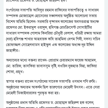
চ্যান্সেলর প্রফেসর ড. মোহাম্মদ জহিরুল হক।
সংগঠনের সভাপতি আবিদুর রহমান রাকিবের সভাপতিত্বে ও সাধারন
সম্পাদক মোজাম্মেল হোসেনের সঞ্চালনায় অনুষ্ঠিত আলোচনা সভায়
বিশেষ অতিথি ছিলেন- সরকারি বৃন্দাবন কলেজের অবসরপ্রাপ্ত অধ্যক্ষ
প্রফেসর মো. ইকরামুল ওয়াদুদ, হবিগঞ্জ রেডক্রিসেন্ট সোসাইটির
সাধারণ সম্পাদক গোলাম কিবরিয়া চৌধুরী বেলাল, ধরিত্রী রক্ষায় আমরা
(ধরা) হবিগঞ্জ শাখার আহবায়ক কবি তাহমিনা বেগম গিনী, সদস্য সচিব
তোফাজ্জল সোহেলবাডস হাইস্কুল এন্ড কলেজের অধ্যক্ষ নূর উদ্দিন
জাহাঙ্গীর।
অন্যান্যের মধ্যে বক্তব্য রাখেন- প্রোগ্রাম চেয়ারম্যান ফয়েজ আহমেদ,
মো. তারিফ, তাসকিয়া তাবাসসুম বৃষ্টি, নওরিন নুজহাত নিহা, জাকিয়া
শোভা, প্রমূখ।
স্বাগত বক্তব্য রাখেন সংগঠনের সাবেক সভাপতি ওসমান গণি রুমি।
অনুষ্ঠানের অন্যতম আকর্ষন ছিল তারুণ্যের মেহেদী উৎসব। এতে সেরা
মেহেদী ডিজাইনারদের পুরস্কৃত করা হয়।
অনুষ্ঠানের প্রধান অতিথি প্রফেসর ড. মোহাম্মদ জহিরুল হক বলেন,