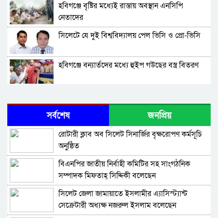
হবিগঞ্জে বৃষ্টির মধ্যেই রাস্তায় অবস্থান এনসিপি
নেতাদের
সিলেটে যে দুই বিশ্ববিদ্যালয় পেল ভিসি ও প্রো-ভিসি
হবিগঞ্জে বন্যার্তদের মধ্যে হুইপ গউছের বস্ত্র বিতরণ
যাত্রীবাহী বাস থেকে ২ জনকে গ্রে ফ তা র করল সিলেট
র‌্যাব
সর্বশেষ
জনপ্রিয়
হবিগঞ্জ কৃষি বিশ্ববিদ্যালয়ের নতুন ভিসি ড. মো.
রোটারী ক্লাব অব সিলেট সিনার্জির বৃক্ষরোপণ কর্মসূচি
মোজাম্মেল
অনুষ্ঠিত
সিলেটে ট্রাকের টুলবক্সে যা পেল র‌্যাব
বিএনপির জাতীয় নির্বাহী কমিটির সহ সাংগঠনিক
সম্পাদক মিফতাহ্ সিদ্দিকী বলেছেন
হবিগঞ্জে প্রাণ গেল ৩ যুবকের, আ হ ত ২
সিলেট জেলা জামায়াতে ইসলামীর এ্যাসিস্ট্যান্ট
সেক্রেটারী অধ্যক্ষ নজরুল ইসলাম বলেছেন
সুন্দরবন কুরিয়ারের সামনে থেকে পালিয়ে গেলেন