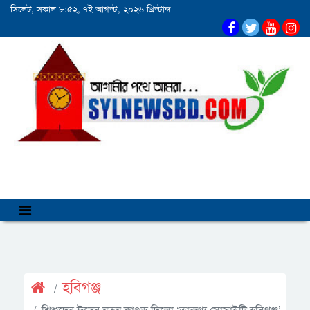
সিলেট, সকাল ৮:৫২, ৭ই আগস্ট, ২০২৬ খ্রিস্টাব্দ
হবিগঞ্জ
শিশুদের ঈদের নতুন কাপড় দিলো ‘তারুণ্য সোসাইটি হবিগঞ্জ’