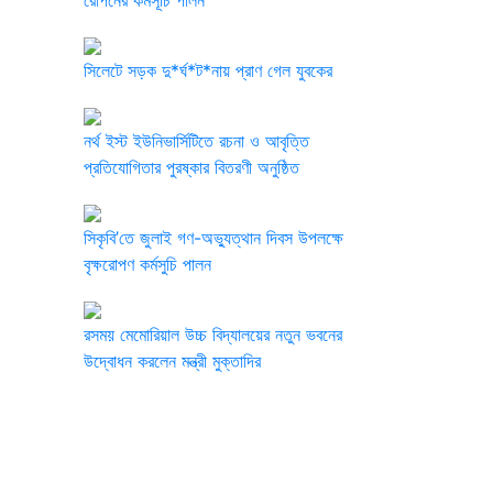
রোপনের কর্মসূচি পালন
সিলেটে সড়ক দু*র্ঘ*ট*নায় প্রাণ গেল যুবকের
নর্থ ইস্ট ইউনিভার্সিটিতে রচনা ও আবৃত্তি
প্রতিযোগিতার পুরষ্কার বিতরণী অনুষ্ঠিত
সিকৃবি’তে জুলাই গণ-অভ্যুত্থান দিবস উপলক্ষে
বৃক্ষরোপণ কর্মসুচি পালন
রসময় মেমোরিয়াল উচ্চ বিদ্যালয়ের নতুন ভবনের
উদ্বোধন করলেন মন্ত্রী মুক্তাদির