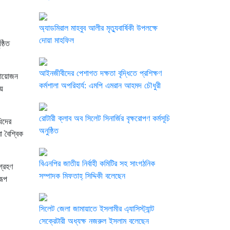
অ্যাডমিরাল মাহবুব আলীর মৃত্যুবার্ষিকী উপলক্ষে
দোয়া মাহফিল
্ঠিত
‎আইনজীবীদের পেশাগত দক্ষতা বৃদ্ধিতে প্রশিক্ষণ
 আয়োজন
কর্মশালা অপরিহার্য: এমপি এমরান আহমদ চৌধুরী
য়ে
রোটারী ক্লাব অব সিলেট সিনার্জির বৃক্ষরোপণ কর্মসূচি
ধিদের
অনুষ্ঠিত
 বৈশ্বিক
বিএনপির জাতীয় নির্বাহী কমিটির সহ সাংগঠনিক
গ্রহণ
সম্পাদক মিফতাহ্ সিদ্দিকী বলেছেন
রূপ
সিলেট জেলা জামায়াতে ইসলামীর এ্যাসিস্ট্যান্ট
সেক্রেটারী অধ্যক্ষ নজরুল ইসলাম বলেছেন