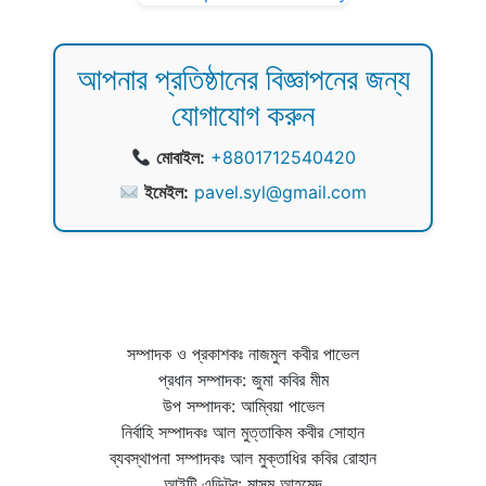
আপনার প্রতিষ্ঠানের বিজ্ঞাপনের জন্য
যোগাযোগ করুন
মোবাইল:
+8801712540420
ইমেইল:
pavel.syl@gmail.com
সম্পাদক ও প্রকাশকঃ নাজমুল কবীর পাভেল
প্রধান সম্পাদক: জুমা কবির মীম
উপ সম্পাদক: আম্বিয়া পাভেল
নির্বাহি সম্পাদকঃ আল মুত্তাকিম কবীর সোহান
ব্যবস্থাপনা সম্পাদকঃ আল মুক্তাধির কবির রোহান
আইটি এডিটর: মাসুম আহমেদ