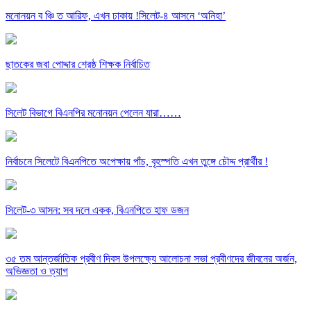
মনোনয়ন ব ঞ্চি ত আরিফ, এখন ঢাকায় !সিলেট-৪ আসনে ‘অনিহা’
ছাতকের জবা পোদ্দার শ্রেষ্ঠ শিক্ষক নির্বাচিত
সিলেট বিভাগে বিএনপির মনোনয়ন পেলেন যারা……
নির্বাচনে সিলেটে বিএনপিতে অপেক্ষায় পাঁচ, বৃহস্পতি এখন তুঙ্গে চৌদ্দ প্রার্থীর !
সিলেট-৩ আসন: সব দলে একক, বিএনপিতে হাফ ডজন
৩৫ তম আন্তর্জাতিক প্রবীণ দিবস উপলক্ষ্যে আলোচনা সভা প্রবীণদের জীবনের অর্জন,
অভিজ্ঞতা ও ত্যাগ