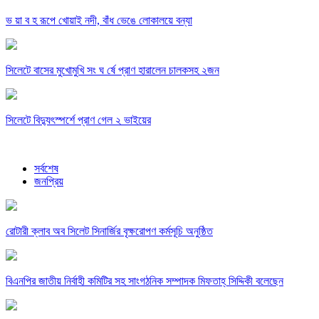
ভ য়া ব হ রূপে খোয়াই নদী, বাঁধ ভেঙে লোকালয়ে বন্যা
সিলেটে বাসের মুখোমুখি সং ঘ র্ষে প্রাণ হারালেন চালকসহ ২জন
সিলেটে বিদ্যুৎস্পর্শে প্রাণ গেল ২ ভাইয়ের
সর্বশেষ
জনপ্রিয়
রোটারী ক্লাব অব সিলেট সিনার্জির বৃক্ষরোপণ কর্মসূচি অনুষ্ঠিত
বিএনপির জাতীয় নির্বাহী কমিটির সহ সাংগঠনিক সম্পাদক মিফতাহ্ সিদ্দিকী বলেছেন