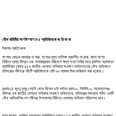
যৌথ বাহিনীর অ*ভি*যা*নে ৫ প্রতিষ্ঠানকে জ রি মা না
নিজস্ব প্রতিবেদক
পণ্যের মোড়ক ব্যবহার না করা, পণ্যের মূল্য তালিকা প্রদর্শিত না রাখা, খাদ্য পণ্যে
নিষিদ্ধ দ্রব্য মিশ্রণ এবং অস্বাস্থ্যকর পরিবেশে খাদ্য পণ্য তৈরির দায়ে র‌্যাপিড অ্যাকশন
ব্যাটালিয়ন (র‌্যাব-৯) ও জাতীয় ভোক্তা অধিকার সংরক্ষণ অধিদপ্তরের যৌথ অভিযানে
হবিগঞ্জের নবীগঞ্জে পাঁচটি প্রতিষ্ঠানকে মোট ৬৩ হাজার টাকা জরিমানা করা হয়েছে।
বুধবার (৪ জুন) দুপুর দেড়টা থেকে বিকেল ৪টা পর্যন্ত র‌্যাব-৯, সিপিসি-৩, শায়েস্তাগঞ্জ,
হবিগঞ্জ এবং জাতীয় ভোক্তা অধিকার সংরক্ষণ অধিদপ্তর, হবিগঞ্জের সমন্বয়ে গঠিত একটি
যৌথ আভিযানিক দল নবীগঞ্জ উপজেলার বিভিন্ন এলাকায় অভিযান পরিচালনা করে।
র‌্যাব জানায়, র‌্যাপিড অ্যাকশন ব্যাটালিয়ন (র‌্যাব-৯) ও জাতীয় ভোক্তা অধিকার সংরক্ষণ