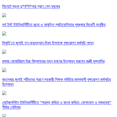
সিলেটে সড়ক দু*র্ঘ*ট*নায় প্রাণ গেল যুবকের
নর্থ ইস্ট ইউনিভার্সিটিতে রচনা ও আবৃত্তি প্রতিযোগিতার পুরষ্কার বিতরণী অনুষ্ঠিত
সিকৃবি’তে জুলাই গণ-অভ্যুত্থান দিবস উপলক্ষে বৃক্ষরোপণ কর্মসুচি পালন
রসময় মেমোরিয়াল উচ্চ বিদ্যালয়ের নতুন ভবনের উদ্বোধন করলেন মন্ত্রী মুক্তাদির
বড়লেখায় জুলাই শহীদদের স্মরণে সহকারী শিক্ষক সমিতির মাসব্যাপী বৃক্ষরোপণ কর্মসূচির
উদ্বোধন
মেট্রোপলিটন ইউনিভার্সিটিতে “পারস্য কবিতা ও বাংলা কবিতা: যোগাযোগ ও সম্ভাবনা”
শীর্ষক সেমিনার