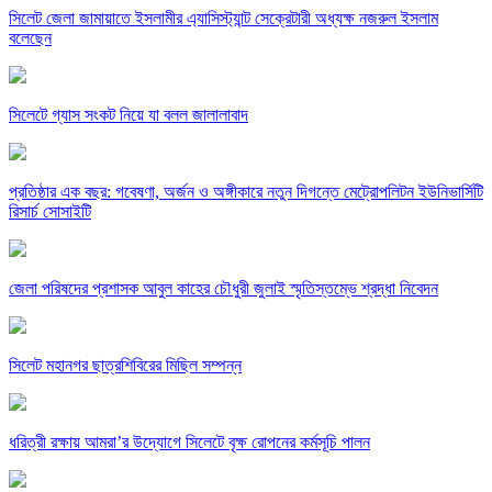
সিলেট জেলা জামায়াতে ইসলামীর এ্যাসিস্ট্যান্ট সেক্রেটারী অধ্যক্ষ নজরুল ইসলাম
বলেছেন
সিলেটে গ্যাস সংকট নিয়ে যা বলল জালালাবাদ
প্রতিষ্ঠার এক বছর: গবেষণা, অর্জন ও অঙ্গীকারে নতুন দিগন্তে মেট্রোপলিটন ইউনিভার্সিটি
রিসার্চ সোসাইটি
জেলা পরিষদের প্রশাসক আবুল কাহের চৌধুরী জুলাই স্মৃতিস্তম্ভে শ্রদ্ধা নিবেদন
সিলেট মহানগর ছাত্রশিবিরের মিছিল সম্পন্ন
ধরিত্রী রক্ষায় আমরা’র উদ্যোগে সিলেটে বৃক্ষ রোপনের কর্মসূচি পালন