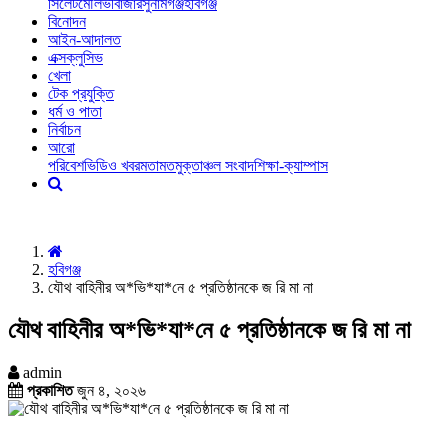
সিলেট
মৌলভীবাজার
সুনামগঞ্জ
হবিগঞ্জ
বিনোদন
আইন-আদালত
এক্সক্লুসিভ
খেলা
টেক প্রযুক্তি
ধর্ম ও পাতা
নির্বাচন
আরো
পরিবেশ
ভিডিও খবর
মতামত
মুক্তাঞ্চল সংবাদ
শিক্ষা-ক্যাম্পাস
হবিগঞ্জ
যৌথ বাহিনীর অ*ভি*যা*নে ৫ প্রতিষ্ঠানকে জ রি মা না
যৌথ বাহিনীর অ*ভি*যা*নে ৫ প্রতিষ্ঠানকে জ রি মা না
admin
প্রকাশিত
জুন ৪, ২০২৬