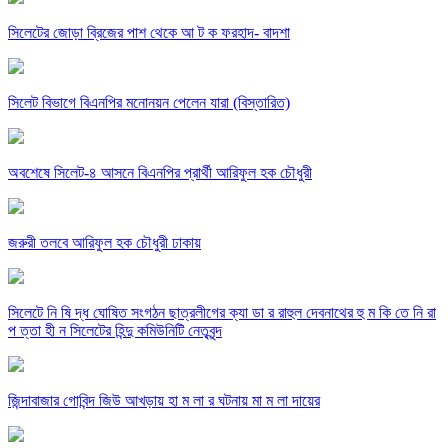
সিলেটের জোড়া ব্রিজের পাশ থেকে আ ট ক ফরহাদ- বাদশা
সিলেট বিভাগে বিএনপির মনোনয়ন পেলেন যারা (বিস্তারিত)
অবশেষে সিলেট-৪ আসনে বিএনপির প্রার্থী আরিফুল হক চৌধুরী
জরুরী তলবে আরিফুল হক চৌধুরী ঢাকায়
সিলেটে নি ষি দ্ধ ঘোষিত সংগঠন ছাত্রলীগের ক্যা ডা র রাহুল দেবনাথের হু ম কি তে নি রা
প ত্তা হী ন সিলেটের হিন্দু কমিউনিটি নেতৃবৃন্দ
জিন্দাবাজার গোবিন্দ জিউ আখড়ায় হা ম লা র ঘটনায় মা ম লা দায়ের