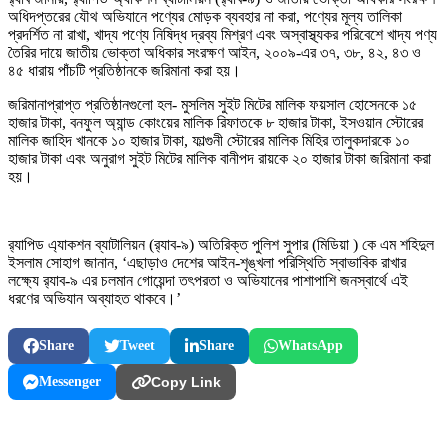
অধিদপ্তরের যৌথ অভিযানে পণ্যের মোড়ক ব্যবহার না করা, পণ্যের মূল্য তালিকা
প্রদর্শিত না রাখা, খাদ্য পণ্যে নিষিদ্ধ দ্রব্য মিশ্রণ এবং অস্বাস্থ্যকর পরিবেশে খাদ্য পণ্য
তৈরির দায়ে জাতীয় ভোক্তা অধিকার সংরক্ষণ আইন, ২০০৯-এর ৩৭, ৩৮, ৪২, ৪৩ ও
৪৫ ধারায় পাঁচটি প্রতিষ্ঠানকে জরিমানা করা হয়।
জরিমানাপ্রাপ্ত প্রতিষ্ঠানগুলো হল- মুসলিম সুইট মিটের মালিক ফয়সাল হোসেনকে ১৫
হাজার টাকা, বনফুল অ্যান্ড কোংয়ের মালিক রিফাতকে ৮ হাজার টাকা, ইসওয়ান স্টোরের
মালিক জাহিদ খানকে ১০ হাজার টাকা, ফাল্গুনী স্টোরের মালিক মিহির তালুকদারকে ১০
হাজার টাকা এবং অনুরাগ সুইট মিটের মালিক বানীপদ রায়কে ২০ হাজার টাকা জরিমানা করা
হয়।
র‌্যাপিড এ্যাকশন ব্যাটালিয়ন (র‌্যাব-৯) অতিরিক্ত পুলিশ সুপার (মিডিয়া ) কে এম শহিদুল
ইসলাম সোহাগ জানান, ‘এছাড়াও দেশের আইন-শৃঙ্খলা পরিস্থিতি স্বাভাবিক রাখার
লক্ষ্যে র‌্যাব-৯ এর চলমান গোয়েন্দা তৎপরতা ও অভিযানের পাশাপাশি জনস্বার্থে এই
ধরণের অভিযান অব্যাহত থাকবে।’
Share
Tweet
Share
WhatsApp
Messenger
Copy Link