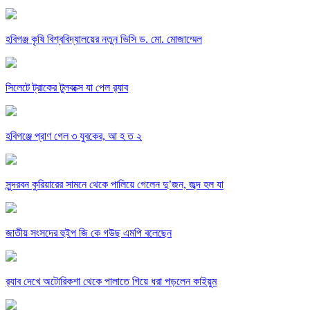
হবিগঞ্জ কৃষি বিশ্ববিদ্যালয়ের নতুন ভিসি ড. মো. মোজাম্মেল
সিলেটে ট্রাকের টুলবক্সে যা পেল র‌্যাব
হবিগঞ্জে প্রাণ গেল ৩ যুবকের, আ হ ত ২
সুন্দরবন কুরিয়ারের সামনে থেকে পালিয়ে গেলেন দু’জন, জব্দ হল যা
জাতীয় সংসদের হুইপ জি কে গউছ এমপি বলেছেন
র‌্যাব দেখে অটোরিকশা থেকে পালাতে গিয়ে ধরা পড়লেন কাইয়ুম