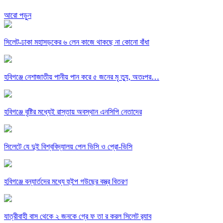
আরো পড়ুন
সিলেট-ঢাকা মহাসড়কের ৬ লেন কাজে থাকছে না কোনো বাঁধা
হবিগঞ্জে নেশাজাতীয় পানীয় পান করে ৫ জনের মৃ ত্যু, অতঃপর…
হবিগঞ্জে বৃষ্টির মধ্যেই রাস্তায় অবস্থান এনসিপি নেতাদের
সিলেটে যে দুই বিশ্ববিদ্যালয় পেল ভিসি ও প্রো-ভিসি
হবিগঞ্জে বন্যার্তদের মধ্যে হুইপ গউছের বস্ত্র বিতরণ
যাত্রীবাহী বাস থেকে ২ জনকে গ্রে ফ তা র করল সিলেট র‌্যাব