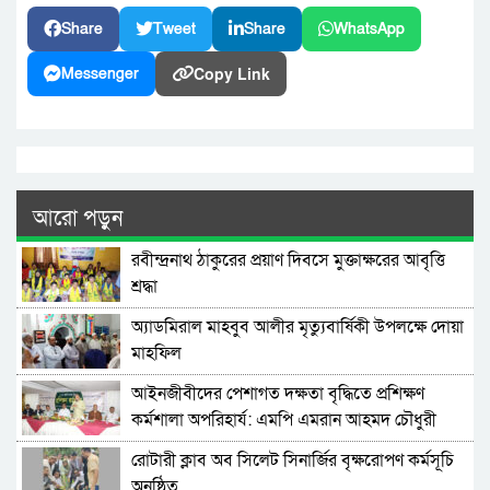
Share
Tweet
Share
WhatsApp
Copy Link
Messenger
আরো পড়ুন
রবীন্দ্রনাথ ঠাকুরের প্রয়াণ দিবসে মুক্তাক্ষরের আবৃত্তি
শ্রদ্ধা
অ্যাডমিরাল মাহবুব আলীর মৃত্যুবার্ষিকী উপলক্ষে দোয়া
মাহফিল
‎আইনজীবীদের পেশাগত দক্ষতা বৃদ্ধিতে প্রশিক্ষণ
কর্মশালা অপরিহার্য: এমপি এমরান আহমদ চৌধুরী
রোটারী ক্লাব অব সিলেট সিনার্জির বৃক্ষরোপণ কর্মসূচি
অনুষ্ঠিত