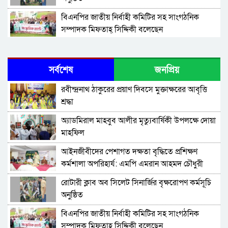
বিএনপির জাতীয় নির্বাহী কমিটির সহ সাংগঠনিক
সম্পাদক মিফতাহ্ সিদ্দিকী বলেছেন
সিলেট জেলা জামায়াতে ইসলামীর এ্যাসিস্ট্যান্ট
সেক্রেটারী অধ্যক্ষ নজরুল ইসলাম বলেছেন
সর্বশেষ
জনপ্রিয়
সিলেটে গ্যাস সংকট নিয়ে যা বলল জালালাবাদ
রবীন্দ্রনাথ ঠাকুরের প্রয়াণ দিবসে মুক্তাক্ষরের আবৃত্তি
শ্রদ্ধা
প্রতিষ্ঠার এক বছর: গবেষণা, অর্জন ও অঙ্গীকারে নতুন
অ্যাডমিরাল মাহবুব আলীর মৃত্যুবার্ষিকী উপলক্ষে দোয়া
দিগন্তে মেট্রোপলিটন ইউনিভার্সিটি রিসার্চ সোসাইটি
মাহফিল
জেলা পরিষদের প্রশাসক আবুল কাহের চৌধুরী জুলাই
‎আইনজীবীদের পেশাগত দক্ষতা বৃদ্ধিতে প্রশিক্ষণ
স্মৃতিস্তম্ভে শ্রদ্ধা নিবেদন
কর্মশালা অপরিহার্য: এমপি এমরান আহমদ চৌধুরী
সিলেট মহানগর ছাত্রশিবিরের মিছিল সম্পন্ন
রোটারী ক্লাব অব সিলেট সিনার্জির বৃক্ষরোপণ কর্মসূচি
অনুষ্ঠিত
ধরিত্রী রক্ষায় আমরা’র উদ্যোগে সিলেটে বৃক্ষ রোপনের
বিএনপির জাতীয় নির্বাহী কমিটির সহ সাংগঠনিক
কর্মসূচি পালন
সম্পাদক মিফতাহ্ সিদ্দিকী বলেছেন