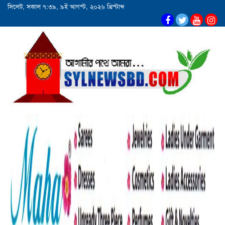
সিলেট, সকাল ৭:৩৯, ৯ই আগস্ট, ২০২৬ খ্রিস্টাব্দ