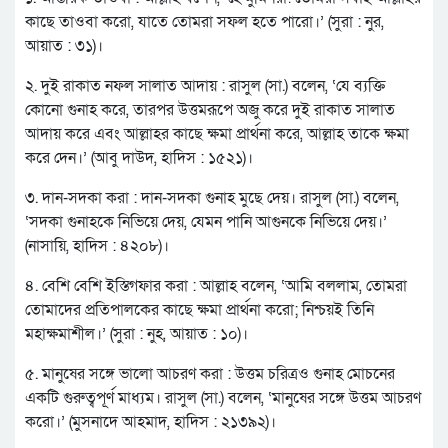
কাছে তাওবা করো, যাতে তোমরা সফল হতে পারো।’ (সুরা : নুর,
আয়াত : ৩১)।
২. দুই রাকাত নফল সালাত আদায় : রাসুল (সা.) বলেন, ‘যে ব্যক্তি
কোনো গুনাহ করে, তারপর উত্তমরূপে অজু করে দুই রাকাত সালাত
আদায় করে এবং আল্লাহর কাছে ক্ষমা প্রার্থনা করে, আল্লাহ তাকে ক্ষমা
করে দেন।’ (আবু দাউদ, হাদিস : ১৫২১)।
৩. দান-সদকা করা : দান-সদকা গুনাহ মুছে দেয়। রাসুল (সা.) বলেন,
‘সদকা গুনাহকে নিভিয়ে দেয়, যেমন পানি আগুনকে নিভিয়ে দেয়।’
(নাসায়ি, হাদিস : ৪২০৮)।
৪. বেশি বেশি ইস্তিগফার করা : আল্লাহ বলেন, ‘আমি বললাম, তোমরা
তোমাদের প্রতিপালকের কাছে ক্ষমা প্রার্থনা করো; নিশ্চয়ই তিনি
মহাক্ষমাশীল।’ (সুরা : নুহ, আয়াত : ১০)।
৫. মানুষের সঙ্গে ভালো আচরণ করা : উত্তম চরিত্রও গুনাহ মোচনের
একটি গুরুত্বপূর্ণ মাধ্যম। রাসুল (সা.) বলেন, ‘মানুষের সঙ্গে উত্তম আচরণ
করো।’ (মুসনাদে আহমাদ, হাদিস : ২১৩৯২)।