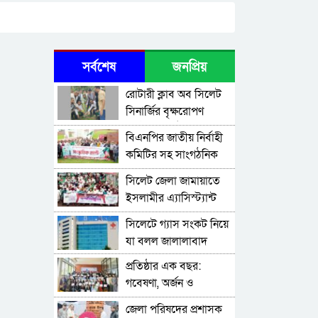
সর্বশেষ
জনপ্রিয়
রোটারী ক্লাব অব সিলেট
সিনার্জির বৃক্ষরোপণ
কর্মসূচি অনুষ্ঠিত
বিএনপির জাতীয় নির্বাহী
কমিটির সহ সাংগঠনিক
সম্পাদক মিফতাহ্ সিদ্দিকী
সিলেট জেলা জামায়াতে
বলেছেন
ইসলামীর এ্যাসিস্ট্যান্ট
সেক্রেটারী অধ্যক্ষ নজরুল
সিলেটে গ্যাস সংকট নিয়ে
ইসলাম বলেছেন
যা বলল জালালাবাদ
প্রতিষ্ঠার এক বছর:
গবেষণা, অর্জন ও
অঙ্গীকারে নতুন দিগন্তে
জেলা পরিষদের প্রশাসক
মেট্রোপলিটন ইউনিভার্সিটি