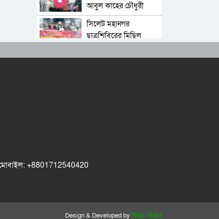
আবুল কাহের চৌধুরী
রিসার্চ সোসাইটি
জুলাই স্মৃতিস্তম্ভে শ্রদ্ধা
সিলেট মহানগর
নিবেদন
ছাত্রশিবিরের মিছিল
সম্পন্ন
ধরিত্রী রক্ষায় আমরা’র
উদ্যোগে সিলেটে বৃক্ষ
রোপনের কর্মসূচি পালন
সিলেটে সড়ক দু*র্ঘ*ট*নায়
প্রাণ গেল যুবকের
নর্থ ইস্ট ইউনিভার্সিটিতে
রচনা ও আবৃত্তি
প্রতিযোগিতার পুরষ্কার
সিকৃবি’তে জুলাই গণ-
বিতরণী অনুষ্ঠিত
অভ্যুত্থান দিবস উপলক্ষে
ok মোবাইল: +8801712540420
বৃক্ষরোপণ কর্মসুচি পালন
রসময় মেমোরিয়াল উচ্চ
বিদ্যালয়ের নতুন ভবনের
উদ্বোধন করলেন মন্ত্রী
বড়লেখায় জুলাই
মুক্তাদির
শহীদদের স্মরণে সহকারী
Design & Developed by
Web Nest