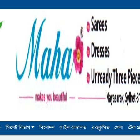
ি
সিলেট বিভাগ
বিনোদন
আইন-আদালত
এক্সক্লুসিভ
খেলা
টেক প্র