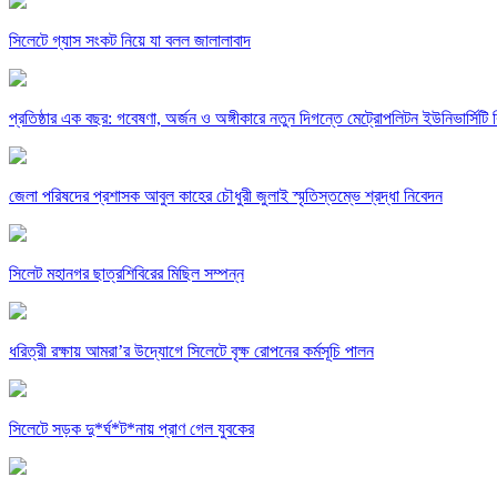
সিলেটে গ্যাস সংকট নিয়ে যা বলল জালালাবাদ
প্রতিষ্ঠার এক বছর: গবেষণা, অর্জন ও অঙ্গীকারে নতুন দিগন্তে মেট্রোপলিটন ইউনিভার্সিটি র
জেলা পরিষদের প্রশাসক আবুল কাহের চৌধুরী জুলাই স্মৃতিস্তম্ভে শ্রদ্ধা নিবেদন
সিলেট মহানগর ছাত্রশিবিরের মিছিল সম্পন্ন
ধরিত্রী রক্ষায় আমরা’র উদ্যোগে সিলেটে বৃক্ষ রোপনের কর্মসূচি পালন
সিলেটে সড়ক দু*র্ঘ*ট*নায় প্রাণ গেল যুবকের