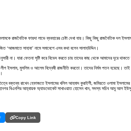
ইসলামকে রাজনৈতিক ফায়দা লাভে ব্যবহারের চেষ্টা দেখা যায়। কিছু কিছু রাজনৈতিক দল ইস
য়োজিত ‘আজমাতে সাহাবা’ নামে সমাবেশে এসব কথা বলেন সালাহউদ্দিন।
ুসারী না। যারা ফেতনা সৃষ্টি করে বিভেদ করতে চায় তাদের কাছ থেকে আমাদের দূরে থাকতে
 লীগ ইসলাম, মুসলিম ও আলেম বিদ্বেষী রাজনীতি করতো। তাদের নির্মম পতন হয়েছে। তাই
ে।
্বে বক্তব্য রাখেন হেফাজতে ইসলামের খলিল আহমাদ কুরাইশী, জমিয়তে ওলামা ইসলামের মহাস
ীব, মহানগর বিএনপির আহ্বায়ক অ্যাডভোকেট সাখাওয়াত হোসেন খান, সদস্য সচিব আবু আল ইউস
r
Copy Link