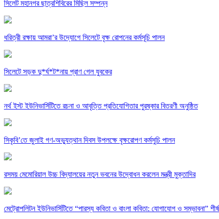
সিলেট মহানগর ছাত্রশিবিরের মিছিল সম্পন্ন
ধরিত্রী রক্ষায় আমরা’র উদ্যোগে সিলেটে বৃক্ষ রোপনের কর্মসূচি পালন
সিলেটে সড়ক দু*র্ঘ*ট*নায় প্রাণ গেল যুবকের
নর্থ ইস্ট ইউনিভার্সিটিতে রচনা ও আবৃত্তি প্রতিযোগিতার পুরষ্কার বিতরণী অনুষ্ঠিত
সিকৃবি’তে জুলাই গণ-অভ্যুত্থান দিবস উপলক্ষে বৃক্ষরোপণ কর্মসুচি পালন
রসময় মেমোরিয়াল উচ্চ বিদ্যালয়ের নতুন ভবনের উদ্বোধন করলেন মন্ত্রী মুক্তাদির
মেট্রোপলিটন ইউনিভার্সিটিতে “পারস্য কবিতা ও বাংলা কবিতা: যোগাযোগ ও সম্ভাবনা” শীর্