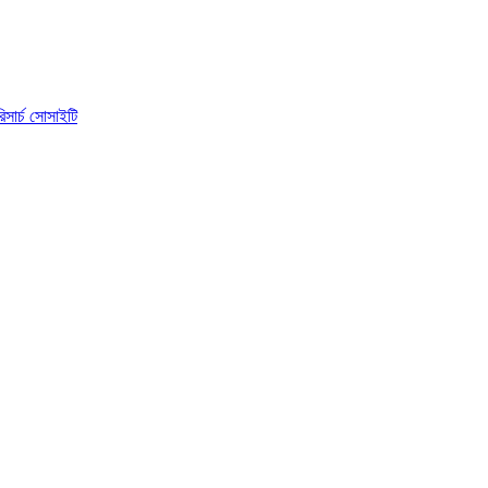
িসার্চ সোসাইটি