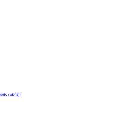
িসার্চ সোসাইটি