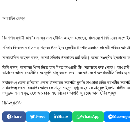
অনলাইন ডেস্ক
বিএনপির স্থায়ী কমিটির সদস্য সালাহউদ্দিন আহমদ বলেছেন, বাংলাদেশে নির্বাচনের আগে 
শনিবার বিকেলে নারায়ণগঞ্জ শহরের ইসদাইরে কেন্দ্রীয় ঈদগাহ ময়দানে কাসেমী পরিষদ আ
সালাহউদ্দিন আহমদ বলেন, আমরা মদিনার ইসলামের চর্চা করি। আমরা মওদুদীর ইসলামের অন
তিনি বলেন, আমাদের শিক্ষা নিতে হবে বিগত আওয়ামী লীগ সরকারের কাছ থেকে। আওয়ামী
আমাদের ভালো রাজনীতির সংস্কৃতি চালু করতে হবে। এতেই দেশে অপরাজনীতি বিদায় হব
নারায়ণগঞ্জ জেলা জমিয়তে ওলামা ইসলামের সভাপতি মুফতি মাওলানা মনির কাশেমীর সভাপতিত
নারায়ণগঞ্জ জেলা বিএনপির আহ্বায়ক মামুন মাহমুদ, যুগ্ম আহ্বায়ক মাসুকুল ইসলাম রাজ
মাসুদুজ্জামান মাসুদ, হেফাজত ঢাকা মহানগরের সভাপতি জুনায়েদ আল হাবিব প্রমুখ।
বিডি-প্রতিদিন
Share
Tweet
Share
WhatsApp
Messenge