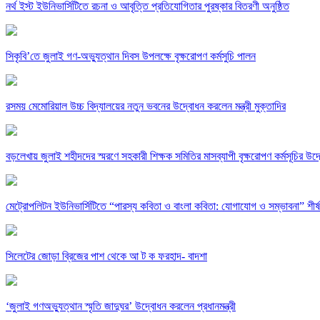
নর্থ ইস্ট ইউনিভার্সিটিতে রচনা ও আবৃত্তি প্রতিযোগিতার পুরষ্কার বিতরণী অনুষ্ঠিত
সিকৃবি’তে জুলাই গণ-অভ্যুত্থান দিবস উপলক্ষে বৃক্ষরোপণ কর্মসুচি পালন
রসময় মেমোরিয়াল উচ্চ বিদ্যালয়ের নতুন ভবনের উদ্বোধন করলেন মন্ত্রী মুক্তাদির
বড়লেখায় জুলাই শহীদদের স্মরণে সহকারী শিক্ষক সমিতির মাসব্যাপী বৃক্ষরোপণ কর্মসূচির উদ
মেট্রোপলিটন ইউনিভার্সিটিতে “পারস্য কবিতা ও বাংলা কবিতা: যোগাযোগ ও সম্ভাবনা” শীর্
সিলেটের জোড়া ব্রিজের পাশ থেকে আ ট ক ফরহাদ- বাদশা
‘জুলাই গণঅভ্যুত্থান স্মৃতি জাদুঘর’ উদ্বোধন করলেন প্রধানমন্ত্রী