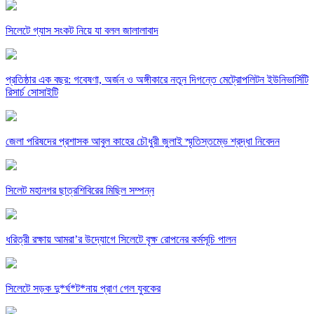
সিলেটে গ্যাস সংকট নিয়ে যা বলল জালালাবাদ
প্রতিষ্ঠার এক বছর: গবেষণা, অর্জন ও অঙ্গীকারে নতুন দিগন্তে মেট্রোপলিটন ইউনিভার্সিটি
রিসার্চ সোসাইটি
জেলা পরিষদের প্রশাসক আবুল কাহের চৌধুরী জুলাই স্মৃতিস্তম্ভে শ্রদ্ধা নিবেদন
সিলেট মহানগর ছাত্রশিবিরের মিছিল সম্পন্ন
ধরিত্রী রক্ষায় আমরা’র উদ্যোগে সিলেটে বৃক্ষ রোপনের কর্মসূচি পালন
সিলেটে সড়ক দু*র্ঘ*ট*নায় প্রাণ গেল যুবকের