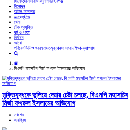
সিলেট
মৌলভীবাজার
সুনামগঞ্জ
হবিগঞ্জ
বিনোদন
আইন-আদালত
এক্সক্লুসিভ
খেলা
টেক প্রযুক্তি
ধর্ম ও পাতা
নির্বাচন
আরো
পরিবেশ
ভিডিও খবর
মতামত
মুক্তাঞ্চল সংবাদ
শিক্ষা-ক্যাম্পাস
বিএনপি মহাসচিব মির্জা ফখরুল ইসলামের অভিযোগ
মুক্তিযুদ্ধকে ভুলিয়ে দেয়ার চেষ্টা চলছে, বিএনপি মহাসচিব
মির্জা ফখরুল ইসলামের অভিযোগ
সর্বশেষ
জনপ্রিয়