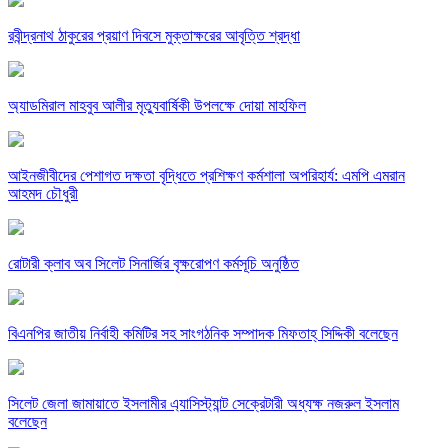
রবীন্দ্রনাথ ঠাকুরের প্রয়াণ দিবসে মুক্তাক্ষরের আবৃত্তি শ্রদ্ধা
অ্যাডমিরাল মাহবুব আলীর মৃত্যুবার্ষিকী উপলক্ষে দোয়া মাহফিল
‎আইনজীবীদের পেশাগত দক্ষতা বৃদ্ধিতে প্রশিক্ষণ কর্মশালা অপরিহার্য: এমপি এমরান
আহমদ চৌধুরী
রোটারী ক্লাব অব সিলেট সিনার্জির বৃক্ষরোপণ কর্মসূচি অনুষ্ঠিত
বিএনপির জাতীয় নির্বাহী কমিটির সহ সাংগঠনিক সম্পাদক মিফতাহ্ সিদ্দিকী বলেছেন
সিলেট জেলা জামায়াতে ইসলামীর এ্যাসিস্ট্যান্ট সেক্রেটারী অধ্যক্ষ নজরুল ইসলাম
বলেছেন