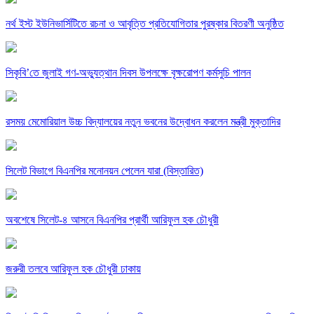
নর্থ ইস্ট ইউনিভার্সিটিতে রচনা ও আবৃত্তি প্রতিযোগিতার পুরষ্কার বিতরণী অনুষ্ঠিত
সিকৃবি’তে জুলাই গণ-অভ্যুত্থান দিবস উপলক্ষে বৃক্ষরোপণ কর্মসুচি পালন
রসময় মেমোরিয়াল উচ্চ বিদ্যালয়ের নতুন ভবনের উদ্বোধন করলেন মন্ত্রী মুক্তাদির
সিলেট বিভাগে বিএনপির মনোনয়ন পেলেন যারা (বিস্তারিত)
অবশেষে সিলেট-৪ আসনে বিএনপির প্রার্থী আরিফুল হক চৌধুরী
জরুরী তলবে আরিফুল হক চৌধুরী ঢাকায়