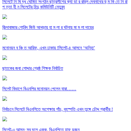
সিলেটে নি ষি দ্ধ ঘোষিত সংগঠন ছাত্রলীগের ক্যা ডা র রাহুল দেবনাথের হু ম কি তে নি রা
প ত্তা হী ন সিলেটের হিন্দু কমিউনিটি নেতৃবৃন্দ
জিন্দাবাজার গোবিন্দ জিউ আখড়ায় হা ম লা র ঘটনায় মা ম লা দায়ের
মনোনয়ন ব ঞ্চি ত আরিফ, এখন ঢাকায় !সিলেট-৪ আসনে ‘অনিহা’
ছাতকের জবা পোদ্দার শ্রেষ্ঠ শিক্ষক নির্বাচিত
সিলেট বিভাগে বিএনপির মনোনয়ন পেলেন যারা……
নির্বাচনে সিলেটে বিএনপিতে অপেক্ষায় পাঁচ, বৃহস্পতি এখন তুঙ্গে চৌদ্দ প্রার্থীর !
সিলেট-৩ আসন: সব দলে একক, বিএনপিতে হাফ ডজন