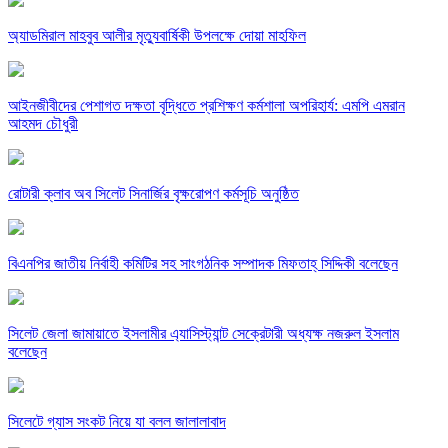
অ্যাডমিরাল মাহবুব আলীর মৃত্যুবার্ষিকী উপলক্ষে দোয়া মাহফিল
‎আইনজীবীদের পেশাগত দক্ষতা বৃদ্ধিতে প্রশিক্ষণ কর্মশালা অপরিহার্য: এমপি এমরান
আহমদ চৌধুরী
রোটারী ক্লাব অব সিলেট সিনার্জির বৃক্ষরোপণ কর্মসূচি অনুষ্ঠিত
বিএনপির জাতীয় নির্বাহী কমিটির সহ সাংগঠনিক সম্পাদক মিফতাহ্ সিদ্দিকী বলেছেন
সিলেট জেলা জামায়াতে ইসলামীর এ্যাসিস্ট্যান্ট সেক্রেটারী অধ্যক্ষ নজরুল ইসলাম
বলেছেন
সিলেটে গ্যাস সংকট নিয়ে যা বলল জালালাবাদ