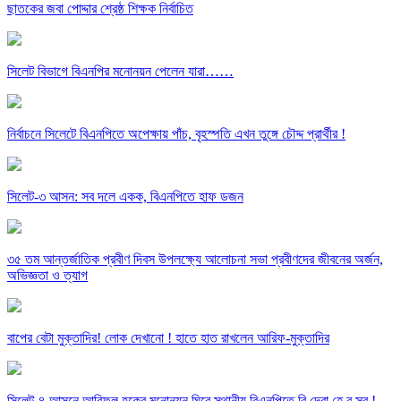
ছাতকের জবা পোদ্দার শ্রেষ্ঠ শিক্ষক নির্বাচিত
সিলেট বিভাগে বিএনপির মনোনয়ন পেলেন যারা……
নির্বাচনে সিলেটে বিএনপিতে অপেক্ষায় পাঁচ, বৃহস্পতি এখন তুঙ্গে চৌদ্দ প্রার্থীর !
সিলেট-৩ আসন: সব দলে একক, বিএনপিতে হাফ ডজন
৩৫ তম আন্তর্জাতিক প্রবীণ দিবস উপলক্ষ্যে আলোচনা সভা প্রবীণদের জীবনের অর্জন,
অভিজ্ঞতা ও ত্যাগ
বাপের বেটা মুক্তাদির! লোক দেখানো ! হাতে হাত রাখলেন আরিফ-মুক্তাদির
সিলেট-৪ আসনে আরিফুল হকের মনোনয়ন ঘিরে স্থানীয় বিএনপিতে বি দ্রো হে র সুর !