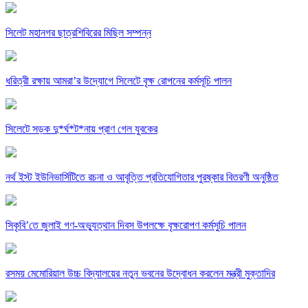
সিলেট মহানগর ছাত্রশিবিরের মিছিল সম্পন্ন
ধরিত্রী রক্ষায় আমরা’র উদ্যোগে সিলেটে বৃক্ষ রোপনের কর্মসূচি পালন
সিলেটে সড়ক দু*র্ঘ*ট*নায় প্রাণ গেল যুবকের
নর্থ ইস্ট ইউনিভার্সিটিতে রচনা ও আবৃত্তি প্রতিযোগিতার পুরষ্কার বিতরণী অনুষ্ঠিত
সিকৃবি’তে জুলাই গণ-অভ্যুত্থান দিবস উপলক্ষে বৃক্ষরোপণ কর্মসুচি পালন
রসময় মেমোরিয়াল উচ্চ বিদ্যালয়ের নতুন ভবনের উদ্বোধন করলেন মন্ত্রী মুক্তাদির