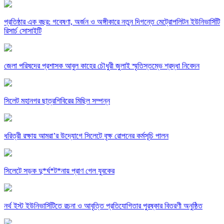
প্রতিষ্ঠার এক বছর: গবেষণা, অর্জন ও অঙ্গীকারে নতুন দিগন্তে মেট্রোপলিটন ইউনিভার্সিটি
রিসার্চ সোসাইটি
জেলা পরিষদের প্রশাসক আবুল কাহের চৌধুরী জুলাই স্মৃতিস্তম্ভে শ্রদ্ধা নিবেদন
সিলেট মহানগর ছাত্রশিবিরের মিছিল সম্পন্ন
ধরিত্রী রক্ষায় আমরা’র উদ্যোগে সিলেটে বৃক্ষ রোপনের কর্মসূচি পালন
সিলেটে সড়ক দু*র্ঘ*ট*নায় প্রাণ গেল যুবকের
নর্থ ইস্ট ইউনিভার্সিটিতে রচনা ও আবৃত্তি প্রতিযোগিতার পুরষ্কার বিতরণী অনুষ্ঠিত