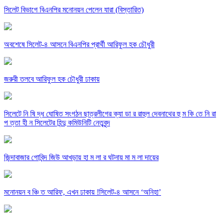
সিলেট বিভাগে বিএনপির মনোনয়ন পেলেন যারা (বিস্তারিত)
অবশেষে সিলেট-৪ আসনে বিএনপির প্রার্থী আরিফুল হক চৌধুরী
জরুরী তলবে আরিফুল হক চৌধুরী ঢাকায়
সিলেটে নি ষি দ্ধ ঘোষিত সংগঠন ছাত্রলীগের ক্যা ডা র রাহুল দেবনাথের হু ম কি তে নি রা
প ত্তা হী ন সিলেটের হিন্দু কমিউনিটি নেতৃবৃন্দ
জিন্দাবাজার গোবিন্দ জিউ আখড়ায় হা ম লা র ঘটনায় মা ম লা দায়ের
মনোনয়ন ব ঞ্চি ত আরিফ, এখন ঢাকায় !সিলেট-৪ আসনে ‘অনিহা’