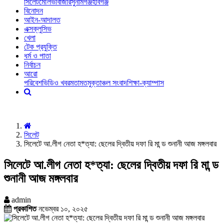
সিলেট
মৌলভীবাজার
সুনামগঞ্জ
হবিগঞ্জ
বিনোদন
আইন-আদালত
এক্সক্লুসিভ
খেলা
টেক প্রযুক্তি
ধর্ম ও পাতা
নির্বাচন
আরো
পরিবেশ
ভিডিও খবর
মতামত
মুক্তাঞ্চল সংবাদ
শিক্ষা-ক্যাম্পাস
সিলেট
সিলেটে আ.লীগ নেতা হ*ত্যা: ছেলের দ্বিতীয় দফা রি মা ন্ড শুনানী আজ মঙ্গলবার
সিলেটে আ.লীগ নেতা হ*ত্যা: ছেলের দ্বিতীয় দফা রি মা ন্ড
শুনানী আজ মঙ্গলবার
admin
প্রকাশিত
নভেম্বর ১০, ২০২৫