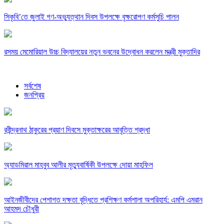
সিকৃবি’তে জুলাই গণ-অভ্যুত্থান দিবস উপলক্ষে বৃক্ষরোপণ কর্মসুচি পালন
রসময় মেমোরিয়াল উচ্চ বিদ্যালয়ের নতুন ভবনের উদ্বোধন করলেন মন্ত্রী মুক্তাদির
সর্বশেষ
জনপ্রিয়
রবীন্দ্রনাথ ঠাকুরের প্রয়াণ দিবসে মুক্তাক্ষরের আবৃত্তি শ্রদ্ধা
অ্যাডমিরাল মাহবুব আলীর মৃত্যুবার্ষিকী উপলক্ষে দোয়া মাহফিল
‎আইনজীবীদের পেশাগত দক্ষতা বৃদ্ধিতে প্রশিক্ষণ কর্মশালা অপরিহার্য: এমপি এমরান
আহমদ চৌধুরী