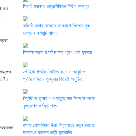
সিলেট মহানগর ছাত্রশিবিরের মিছিল সম্পন্ন
রা আর
া।
ধরিত্রী রক্ষায় আমরা’র উদ্যোগে সিলেটে বৃক্ষ
রোপনের কর্মসূচি পালন
গ্রহণ
সিলেটে সড়ক দু*র্ঘ*ট*নায় প্রাণ গেল যুবকের
 তাহলেও
নর্থ ইস্ট ইউনিভার্সিটিতে রচনা ও আবৃত্তি
ে চাই।
প্রতিযোগিতার পুরষ্কার বিতরণী অনুষ্ঠিত
সিকৃবি’তে জুলাই গণ-অভ্যুত্থান দিবস উপলক্ষে
বৃক্ষরোপণ কর্মসুচি পালন
রসময় মেমোরিয়াল উচ্চ বিদ্যালয়ের নতুন ভবনের
ন সরকারসহ
উদ্বোধন করলেন মন্ত্রী মুক্তাদির