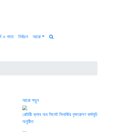
্ম ও পাতা
নির্বাচন
আরো
আরো পড়ুন
রোটারী ক্লাব অব সিলেট সিনার্জির বৃক্ষরোপণ কর্মসূচি
অনুষ্ঠিত