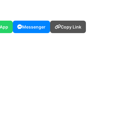
App
Messenger
Copy Link