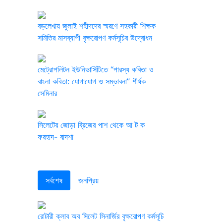
বড়লেখায় জুলাই শহীদদের স্মরণে সহকারী শিক্ষক
সমিতির মাসব্যাপী বৃক্ষরোপণ কর্মসূচির উদ্বোধন
মেট্রোপলিটন ইউনিভার্সিটিতে “পারস্য কবিতা ও
বাংলা কবিতা: যোগাযোগ ও সম্ভাবনা” শীর্ষক
সেমিনার
সিলেটের জোড়া ব্রিজের পাশ থেকে আ ট ক
ফরহাদ- বাদশা
সর্বশেষ
জনপ্রিয়
রোটারী ক্লাব অব সিলেট সিনার্জির বৃক্ষরোপণ কর্মসূচি