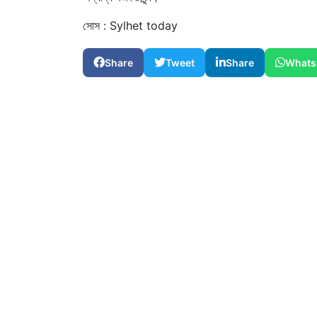
সোস : Sylhet today
Share
Tweet
Share
Whats