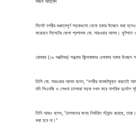
সজল আহমেদ
সিলেট নগরীর গুরুত্বপূর্ণ সড়কগুলো থেকে হকার উচ্ছেদ করা হলেও
করেছেন সিলেটের জেলা প্রশাসক মো. সারওয়ার আলম। ফুটপাত ও
রোববার (১৯ অক্টোবর) সন্ধ্যায় জিন্দাবাজার এলাকায় হকার উচ্ছেদ 
ডিসি মো. সারওয়ার আলম বলেন, “নগরীর যানজটমুক্ত করতেই আমরা
যদি সিএনজি ও লেগুনা চালকরা সড়ক দখল করে নাগরিক দুর্ভোগ সৃষ্
তিনি আরও বলেন, “চালকদের জন্য নির্ধারিত স্ট্যান্ড রয়েছে, তারা 
করা হবে না।”