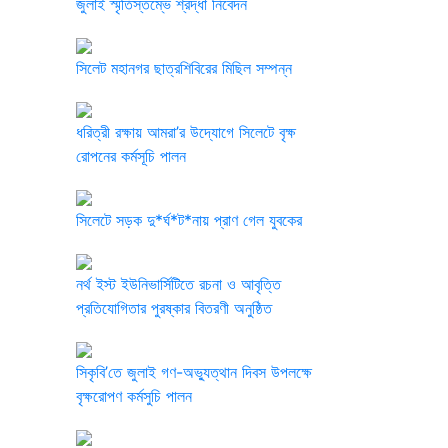
জুলাই স্মৃতিস্তম্ভে শ্রদ্ধা নিবেদন
সিলেট মহানগর ছাত্রশিবিরের মিছিল সম্পন্ন
ধরিত্রী রক্ষায় আমরা’র উদ্যোগে সিলেটে বৃক্ষ
রোপনের কর্মসূচি পালন
সিলেটে সড়ক দু*র্ঘ*ট*নায় প্রাণ গেল যুবকের
নর্থ ইস্ট ইউনিভার্সিটিতে রচনা ও আবৃত্তি
প্রতিযোগিতার পুরষ্কার বিতরণী অনুষ্ঠিত
সিকৃবি’তে জুলাই গণ-অভ্যুত্থান দিবস উপলক্ষে
বৃক্ষরোপণ কর্মসুচি পালন