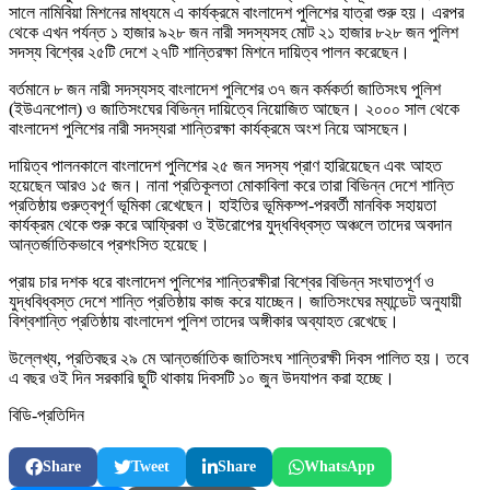
সালে নামিবিয়া মিশনের মাধ্যমে এ কার্যক্রমে বাংলাদেশ পুলিশের যাত্রা শুরু হয়। এরপর
থেকে এখন পর্যন্ত ১ হাজার ৯২৮ জন নারী সদস্যসহ মোট ২১ হাজার ৮২৮ জন পুলিশ
সদস্য বিশ্বের ২৫টি দেশে ২৭টি শান্তিরক্ষা মিশনে দায়িত্ব পালন করেছেন।
বর্তমানে ৮ জন নারী সদস্যসহ বাংলাদেশ পুলিশের ৩৭ জন কর্মকর্তা জাতিসংঘ পুলিশ
(ইউএনপোল) ও জাতিসংঘের বিভিন্ন দায়িত্বে নিয়োজিত আছেন। ২০০০ সাল থেকে
বাংলাদেশ পুলিশের নারী সদস্যরা শান্তিরক্ষা কার্যক্রমে অংশ নিয়ে আসছেন।
দায়িত্ব পালনকালে বাংলাদেশ পুলিশের ২৫ জন সদস্য প্রাণ হারিয়েছেন এবং আহত
হয়েছেন আরও ১৫ জন। নানা প্রতিকূলতা মোকাবিলা করে তারা বিভিন্ন দেশে শান্তি
প্রতিষ্ঠায় গুরুত্বপূর্ণ ভূমিকা রেখেছেন। হাইতির ভূমিকম্প-পরবর্তী মানবিক সহায়তা
কার্যক্রম থেকে শুরু করে আফ্রিকা ও ইউরোপের যুদ্ধবিধ্বস্ত অঞ্চলে তাদের অবদান
আন্তর্জাতিকভাবে প্রশংসিত হয়েছে।
প্রায় চার দশক ধরে বাংলাদেশ পুলিশের শান্তিরক্ষীরা বিশ্বের বিভিন্ন সংঘাতপূর্ণ ও
যুদ্ধবিধ্বস্ত দেশে শান্তি প্রতিষ্ঠায় কাজ করে যাচ্ছেন। জাতিসংঘের ম্যান্ডেট অনুযায়ী
বিশ্বশান্তি প্রতিষ্ঠায় বাংলাদেশ পুলিশ তাদের অঙ্গীকার অব্যাহত রেখেছে।
উল্লেখ্য, প্রতিবছর ২৯ মে আন্তর্জাতিক জাতিসংঘ শান্তিরক্ষী দিবস পালিত হয়। তবে
এ বছর ওই দিন সরকারি ছুটি থাকায় দিবসটি ১০ জুন উদযাপন করা হচ্ছে।
বিডি-প্রতিদিন
Share
Tweet
Share
WhatsApp