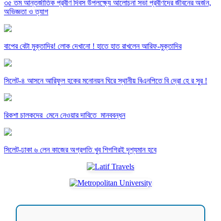
৩৫ তম আন্তর্জাতিক প্রবীণ দিবস উপলক্ষ্যে আলোচনা সভা প্রবীণদের জীবনের অর্জন,
অভিজ্ঞতা ও ত্যাগ
বাপের বেটা মুক্তাদির! লোক দেখানো ! হাতে হাত রাখলেন আরিফ-মুক্তাদির
সিলেট-৪ আসনে আরিফুল হকের মনোনয়ন ঘিরে স্থানীয় বিএনপিতে বি দ্রো হে র সুর !
রিকশা চালকদের মেনে নেওয়ার দাবিতে মানববন্ধন
সিলেট-ঢাকা ৬ লেন কাজের অগ্রগতি খুব শিগগিরই দৃশ্যমান হবে