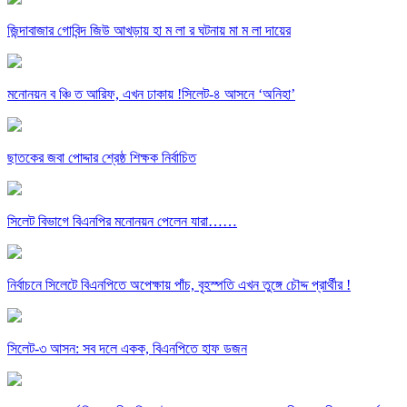
জিন্দাবাজার গোবিন্দ জিউ আখড়ায় হা ম লা র ঘটনায় মা ম লা দায়ের
মনোনয়ন ব ঞ্চি ত আরিফ, এখন ঢাকায় !সিলেট-৪ আসনে ‘অনিহা’
ছাতকের জবা পোদ্দার শ্রেষ্ঠ শিক্ষক নির্বাচিত
সিলেট বিভাগে বিএনপির মনোনয়ন পেলেন যারা……
নির্বাচনে সিলেটে বিএনপিতে অপেক্ষায় পাঁচ, বৃহস্পতি এখন তুঙ্গে চৌদ্দ প্রার্থীর !
সিলেট-৩ আসন: সব দলে একক, বিএনপিতে হাফ ডজন