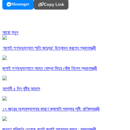
Messenger
Copy Link
আরো পড়ুন
‘জুলাই গণঅভ্যুত্থান স্মৃতি জাদুঘর’ উদ্বোধন করলেন প্রধানমন্ত্রী
জুলাই গণঅভ্যুত্থানে আহত যোদ্ধা মিতুর খোঁজ নিলেন প্রধানমন্ত্রী
আগামী ৫ দিন বৃষ্টির আভাস
১৭ বছরের অব্যবস্থাপনার কারণে জ্বালানি সমস্যার সৃষ্টি: বাণিজ্যমন্ত্রী
জনগণ পরিবর্তন চেয়েছে বলেই জুলাই আন্দোলন সফল : প্রধানমন্ত্রী