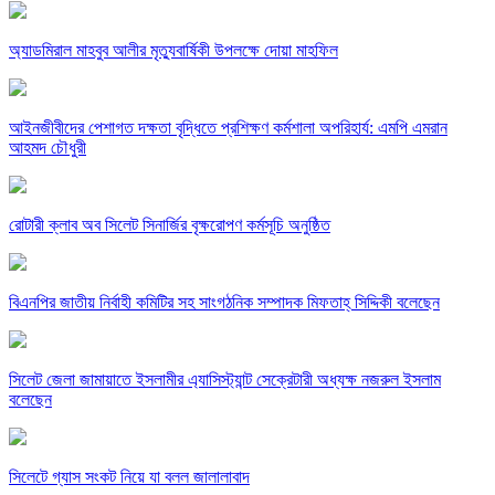
অ্যাডমিরাল মাহবুব আলীর মৃত্যুবার্ষিকী উপলক্ষে দোয়া মাহফিল
‎আইনজীবীদের পেশাগত দক্ষতা বৃদ্ধিতে প্রশিক্ষণ কর্মশালা অপরিহার্য: এমপি এমরান
আহমদ চৌধুরী
রোটারী ক্লাব অব সিলেট সিনার্জির বৃক্ষরোপণ কর্মসূচি অনুষ্ঠিত
বিএনপির জাতীয় নির্বাহী কমিটির সহ সাংগঠনিক সম্পাদক মিফতাহ্ সিদ্দিকী বলেছেন
সিলেট জেলা জামায়াতে ইসলামীর এ্যাসিস্ট্যান্ট সেক্রেটারী অধ্যক্ষ নজরুল ইসলাম
বলেছেন
সিলেটে গ্যাস সংকট নিয়ে যা বলল জালালাবাদ