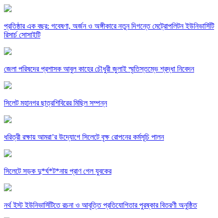
প্রতিষ্ঠার এক বছর: গবেষণা, অর্জন ও অঙ্গীকারে নতুন দিগন্তে মেট্রোপলিটন ইউনিভার্সিটি
রিসার্চ সোসাইটি
জেলা পরিষদের প্রশাসক আবুল কাহের চৌধুরী জুলাই স্মৃতিস্তম্ভে শ্রদ্ধা নিবেদন
সিলেট মহানগর ছাত্রশিবিরের মিছিল সম্পন্ন
ধরিত্রী রক্ষায় আমরা’র উদ্যোগে সিলেটে বৃক্ষ রোপনের কর্মসূচি পালন
সিলেটে সড়ক দু*র্ঘ*ট*নায় প্রাণ গেল যুবকের
নর্থ ইস্ট ইউনিভার্সিটিতে রচনা ও আবৃত্তি প্রতিযোগিতার পুরষ্কার বিতরণী অনুষ্ঠিত