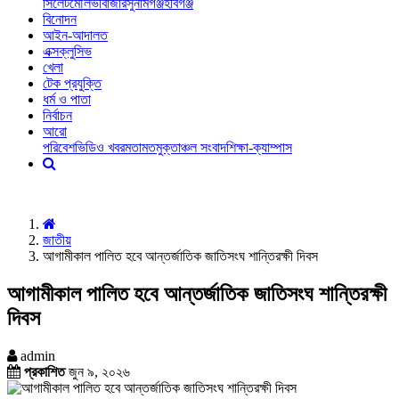
সিলেট
মৌলভীবাজার
সুনামগঞ্জ
হবিগঞ্জ
বিনোদন
আইন-আদালত
এক্সক্লুসিভ
খেলা
টেক প্রযুক্তি
ধর্ম ও পাতা
নির্বাচন
আরো
পরিবেশ
ভিডিও খবর
মতামত
মুক্তাঞ্চল সংবাদ
শিক্ষা-ক্যাম্পাস
জাতীয়
আগামীকাল পালিত হবে আন্তর্জাতিক জাতিসংঘ শান্তিরক্ষী দিবস
আগামীকাল পালিত হবে আন্তর্জাতিক জাতিসংঘ শান্তিরক্ষী
দিবস
admin
প্রকাশিত
জুন ৯, ২০২৬