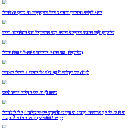
সিকৃবি’তে জুলাই গণ-অভ্যুত্থান দিবস উপলক্ষে বৃক্ষরোপণ কর্মসুচি পালন
রসময় মেমোরিয়াল উচ্চ বিদ্যালয়ের নতুন ভবনের উদ্বোধন করলেন মন্ত্রী মুক্তাদির
সিলেট বিভাগে বিএনপির মনোনয়ন পেলেন যারা (বিস্তারিত)
অবশেষে সিলেট-৪ আসনে বিএনপির প্রার্থী আরিফুল হক চৌধুরী
জরুরী তলবে আরিফুল হক চৌধুরী ঢাকায়
সিলেটে নি ষি দ্ধ ঘোষিত সংগঠন ছাত্রলীগের ক্যা ডা র রাহুল দেবনাথের হু ম কি তে নি রা
প ত্তা হী ন সিলেটের হিন্দু কমিউনিটি নেতৃবৃন্দ