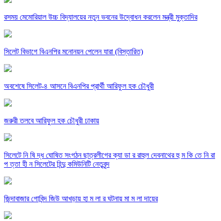
রসময় মেমোরিয়াল উচ্চ বিদ্যালয়ের নতুন ভবনের উদ্বোধন করলেন মন্ত্রী মুক্তাদির
সিলেট বিভাগে বিএনপির মনোনয়ন পেলেন যারা (বিস্তারিত)
অবশেষে সিলেট-৪ আসনে বিএনপির প্রার্থী আরিফুল হক চৌধুরী
জরুরী তলবে আরিফুল হক চৌধুরী ঢাকায়
সিলেটে নি ষি দ্ধ ঘোষিত সংগঠন ছাত্রলীগের ক্যা ডা র রাহুল দেবনাথের হু ম কি তে নি রা
প ত্তা হী ন সিলেটের হিন্দু কমিউনিটি নেতৃবৃন্দ
জিন্দাবাজার গোবিন্দ জিউ আখড়ায় হা ম লা র ঘটনায় মা ম লা দায়ের