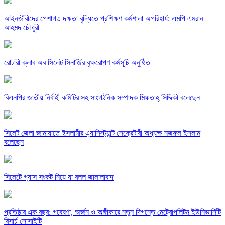
‎আইনজীবীদের পেশাগত দক্ষতা বৃদ্ধিতে প্রশিক্ষণ কর্মশালা অপরিহার্য: এমপি এমরান
আহমদ চৌধুরী
রোটারী ক্লাব অব সিলেট সিনার্জির বৃক্ষরোপণ কর্মসূচি অনুষ্ঠিত
বিএনপির জাতীয় নির্বাহী কমিটির সহ সাংগঠনিক সম্পাদক মিফতাহ্ সিদ্দিকী বলেছেন
সিলেট জেলা জামায়াতে ইসলামীর এ্যাসিস্ট্যান্ট সেক্রেটারী অধ্যক্ষ নজরুল ইসলাম
বলেছেন
সিলেটে গ্যাস সংকট নিয়ে যা বলল জালালাবাদ
প্রতিষ্ঠার এক বছর: গবেষণা, অর্জন ও অঙ্গীকারে নতুন দিগন্তে মেট্রোপলিটন ইউনিভার্সিটি
রিসার্চ সোসাইটি