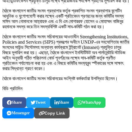
আইডেন্টিফিকেশন প্রযুক্তি চালুর লক্ষ্যে প্রয়োজনীয় পদক্ষেপ গ্রহণের সুপারিশ করা হয়।
বৈঠকে বাংলাদেশ জাতীয় সংসদ গ্রন্থাগার কর্তৃক প্রকাশিত সংসদ গ্রন্থাগার বুলেটিন
আধুনিক ও যুগোপযোগী করার লক্ষ্যে একটি প্রতিবেদন প্রণয়নের জন্য কমিটির সদস্য
সাঈদ আল নোমানকে আহ্বায়ক এবং এ বি এম মোশাররফ হোসেন ও মোহাম্মদ নাজিবুর
রহমানকে সদস্য করে তিন সদস্যবিশিষ্ট একটি সাব-কমিটি গঠন করা হয়।
বৈঠকে বাংলাদেশ জাতীয় সংসদ সচিবালয়ের আওতাধীন Strengthening Institutions,
Policies and Services (SIPS) প্রকল্পের অধীনে UNDP-এর সহযোগিতায় জাতীয়
সংসদের সাউন্ড সিস্টেমসহ অন্যান্য কার্যক্রমে ইন্ট্রানেট (Intranet) প্রযুক্তি চালুর
বিষয়ে সুপারিশ করা হয়। এছাড়া, বৈঠকে বাংলাদেশ ইনস্টিটিউট অব পার্লামেন্টারি স্টাডিজ
আইন অনুযায়ী গঠিত পরিচালনা বোর্ড পুনর্গঠনের লক্ষ্যে সাব-কমিটি কর্তৃক প্রণীত
প্রতিবেদন পর্যালোচনা করা হয় এবং এ বিষয়ে কমিটির সদস‌্যবৃন্দ স্পীকারের সঙ্গে সাক্ষাৎ
করার সিদ্ধান্ত গ্রহণ করেন।
বৈঠকে বাংলাদেশ জাতীয় সংসদ সচিবালয়ের সংশ্লিষ্ট কর্মকর্তারা উপস্থিত ছিলেন।
বিডি প্রতিদিন
Share
Tweet
Share
WhatsApp
Messenger
Copy Link