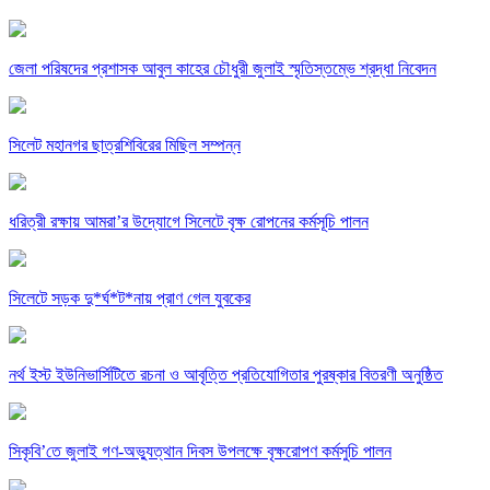
জেলা পরিষদের প্রশাসক আবুল কাহের চৌধুরী জুলাই স্মৃতিস্তম্ভে শ্রদ্ধা নিবেদন
সিলেট মহানগর ছাত্রশিবিরের মিছিল সম্পন্ন
ধরিত্রী রক্ষায় আমরা’র উদ্যোগে সিলেটে বৃক্ষ রোপনের কর্মসূচি পালন
সিলেটে সড়ক দু*র্ঘ*ট*নায় প্রাণ গেল যুবকের
নর্থ ইস্ট ইউনিভার্সিটিতে রচনা ও আবৃত্তি প্রতিযোগিতার পুরষ্কার বিতরণী অনুষ্ঠিত
সিকৃবি’তে জুলাই গণ-অভ্যুত্থান দিবস উপলক্ষে বৃক্ষরোপণ কর্মসুচি পালন