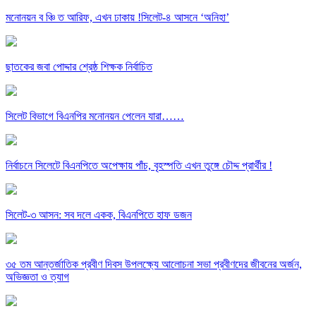
মনোনয়ন ব ঞ্চি ত আরিফ, এখন ঢাকায় !সিলেট-৪ আসনে ‘অনিহা’
ছাতকের জবা পোদ্দার শ্রেষ্ঠ শিক্ষক নির্বাচিত
সিলেট বিভাগে বিএনপির মনোনয়ন পেলেন যারা……
নির্বাচনে সিলেটে বিএনপিতে অপেক্ষায় পাঁচ, বৃহস্পতি এখন তুঙ্গে চৌদ্দ প্রার্থীর !
সিলেট-৩ আসন: সব দলে একক, বিএনপিতে হাফ ডজন
৩৫ তম আন্তর্জাতিক প্রবীণ দিবস উপলক্ষ্যে আলোচনা সভা প্রবীণদের জীবনের অর্জন,
অভিজ্ঞতা ও ত্যাগ