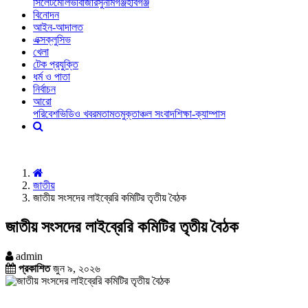
সিলেট
মৌলভীবাজার
সুনামগঞ্জ
হবিগঞ্জ
বিনোদন
আইন-আদালত
এক্সক্লুসিভ
খেলা
টেক প্রযুক্তি
ধর্ম ও পাতা
নির্বাচন
আরো
পরিবেশ
ভিডিও খবর
মতামত
মুক্তাঞ্চল সংবাদ
শিক্ষা-ক্যাম্পাস
জাতীয়
জাতীয় সংসদের লাইব্রেরি কমিটির তৃতীয় বৈঠক
জাতীয় সংসদের লাইব্রেরি কমিটির তৃতীয় বৈঠক
admin
প্রকাশিত
জুন ৯, ২০২৬