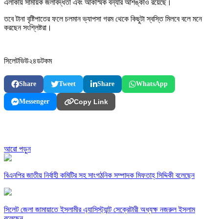
এলাকায় সাময়িক জলাবদ্ধতা এবং আকস্মিক বন্যার আশঙ্কাও রয়েছে।
তবে টানা বৃষ্টিপাতের ফলে চলমান ভ্যাপসা গরম থেকে কিছুটা স্বস্তি মিলবে বলে মনে
করছেন সংশ্লিষ্টরা।
সিলেটভিউ২৪ডটকম
Share
Tweet
Share
WhatsApp
Messenger
Copy Link
আরো পড়ুন
বিএনপির জাতীয় নির্বাহী কমিটির সহ সাংগঠনিক সম্পাদক মিফতাহ্ সিদ্দিকী বলেছেন
সিলেট জেলা জামায়াতে ইসলামীর এ্যাসিস্ট্যান্ট সেক্রেটারী অধ্যক্ষ নজরুল ইসলাম
বলেছেন