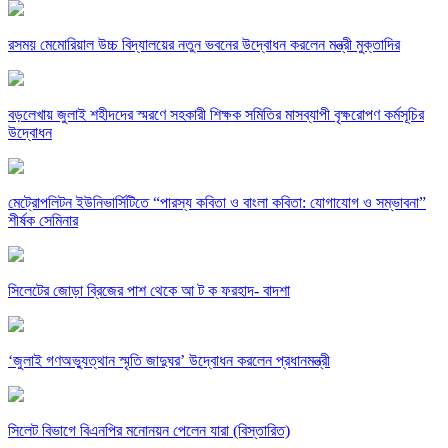
রসময় মেমোরিয়াল উচ্চ বিদ্যালয়ের নতুন ভবনের উদ্বোধন করলেন মন্ত্রী মুক্তাদির
বড়লেখায় জুলাই শহীদদের স্মরণে সহকারী শিক্ষক সমিতির মাসব্যাপী বৃক্ষরোপণ কর্মসূচির
উদ্বোধন
মেট্রোপলিটন ইউনিভার্সিটিতে “পারস্য কবিতা ও বাংলা কবিতা: যোগাযোগ ও সম্ভাবনা”
শীর্ষক সেমিনার
সিলেটের জোড়া ব্রিজের পাশ থেকে আ ট ক ফরহাদ- বাদশা
‘জুলাই গণঅভ্যুত্থান স্মৃতি জাদুঘর’ উদ্বোধন করলেন প্রধানমন্ত্রী
সিলেট বিভাগে বিএনপির মনোনয়ন পেলেন যারা (বিস্তারিত)