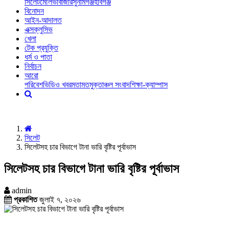
সিলেট
মৌলভীবাজার
সুনামগঞ্জ
হবিগঞ্জ
বিনোদন
আইন-আদালত
এক্সক্লুসিভ
খেলা
টেক প্রযুক্তি
ধর্ম ও পাতা
নির্বাচন
আরো
পরিবেশ
ভিডিও খবর
মতামত
মুক্তাঞ্চল সংবাদ
শিক্ষা-ক্যাম্পাস
সিলেট
সিলেটসহ চার বিভাগে টানা ভারি বৃষ্টির পূর্বাভাস
সিলেটসহ চার বিভাগে টানা ভারি বৃষ্টির পূর্বাভাস
admin
প্রকাশিত
জুলাই ৭, ২০২৬