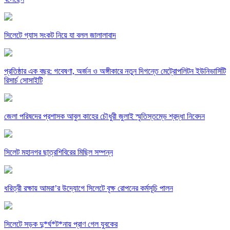
সিলেটে গ্যাস সংকট নিয়ে যা বলল জালালাবাদ
প্রতিষ্ঠার এক বছর: গবেষণা, অর্জন ও অঙ্গীকারে নতুন দিগন্তে মেট্রোপলিটন ইউনিভার্সিটি
রিসার্চ সোসাইটি
জেলা পরিষদের প্রশাসক আবুল কাহের চৌধুরী জুলাই স্মৃতিস্তম্ভে শ্রদ্ধা নিবেদন
সিলেট মহানগর ছাত্রশিবিরের মিছিল সম্পন্ন
ধরিত্রী রক্ষায় আমরা’র উদ্যোগে সিলেটে বৃক্ষ রোপনের কর্মসূচি পালন
সিলেটে সড়ক দু*র্ঘ*ট*নায় প্রাণ গেল যুবকের