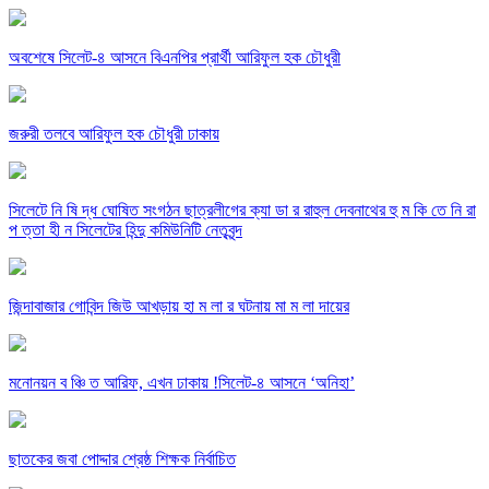
অবশেষে সিলেট-৪ আসনে বিএনপির প্রার্থী আরিফুল হক চৌধুরী
জরুরী তলবে আরিফুল হক চৌধুরী ঢাকায়
সিলেটে নি ষি দ্ধ ঘোষিত সংগঠন ছাত্রলীগের ক্যা ডা র রাহুল দেবনাথের হু ম কি তে নি রা
প ত্তা হী ন সিলেটের হিন্দু কমিউনিটি নেতৃবৃন্দ
জিন্দাবাজার গোবিন্দ জিউ আখড়ায় হা ম লা র ঘটনায় মা ম লা দায়ের
মনোনয়ন ব ঞ্চি ত আরিফ, এখন ঢাকায় !সিলেট-৪ আসনে ‘অনিহা’
ছাতকের জবা পোদ্দার শ্রেষ্ঠ শিক্ষক নির্বাচিত