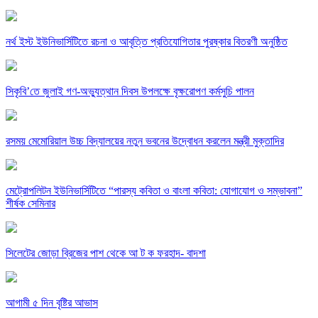
নর্থ ইস্ট ইউনিভার্সিটিতে রচনা ও আবৃত্তি প্রতিযোগিতার পুরষ্কার বিতরণী অনুষ্ঠিত
সিকৃবি’তে জুলাই গণ-অভ্যুত্থান দিবস উপলক্ষে বৃক্ষরোপণ কর্মসুচি পালন
রসময় মেমোরিয়াল উচ্চ বিদ্যালয়ের নতুন ভবনের উদ্বোধন করলেন মন্ত্রী মুক্তাদির
মেট্রোপলিটন ইউনিভার্সিটিতে “পারস্য কবিতা ও বাংলা কবিতা: যোগাযোগ ও সম্ভাবনা”
শীর্ষক সেমিনার
সিলেটের জোড়া ব্রিজের পাশ থেকে আ ট ক ফরহাদ- বাদশা
আগামী ৫ দিন বৃষ্টির আভাস