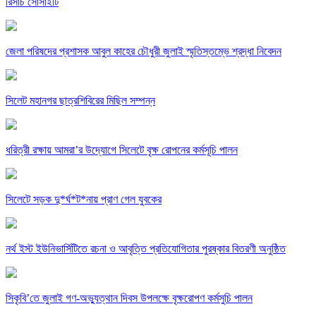
রিসার্চ সোসাইটি
জেলা পরিষদের প্রশাসক আবুল কাহের চৌধুরী জুলাই স্মৃতিস্তম্ভে শ্রদ্ধা নিবেদন
সিলেট মহানগর ছাত্রশিবিরের মিছিল সম্পন্ন
ধরিত্রী রক্ষায় আমরা’র উদ্যোগে সিলেটে বৃক্ষ রোপনের কর্মসূচি পালন
সিলেটে সড়ক দু*র্ঘ*ট*নায় প্রাণ গেল যুবকের
নর্থ ইস্ট ইউনিভার্সিটিতে রচনা ও আবৃত্তি প্রতিযোগিতার পুরষ্কার বিতরণী অনুষ্ঠিত
সিকৃবি’তে জুলাই গণ-অভ্যুত্থান দিবস উপলক্ষে বৃক্ষরোপণ কর্মসুচি পালন