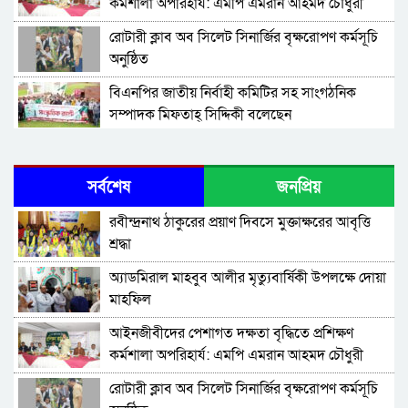
কর্মশালা অপরিহার্য: এমপি এমরান আহমদ চৌধুরী
রোটারী ক্লাব অব সিলেট সিনার্জির বৃক্ষরোপণ কর্মসূচি
অনুষ্ঠিত
বিএনপির জাতীয় নির্বাহী কমিটির সহ সাংগঠনিক
সম্পাদক মিফতাহ্ সিদ্দিকী বলেছেন
সিলেট জেলা জামায়াতে ইসলামীর এ্যাসিস্ট্যান্ট
সেক্রেটারী অধ্যক্ষ নজরুল ইসলাম বলেছেন
সর্বশেষ
জনপ্রিয়
সিলেটে গ্যাস সংকট নিয়ে যা বলল জালালাবাদ
রবীন্দ্রনাথ ঠাকুরের প্রয়াণ দিবসে মুক্তাক্ষরের আবৃত্তি
শ্রদ্ধা
প্রতিষ্ঠার এক বছর: গবেষণা, অর্জন ও অঙ্গীকারে নতুন
অ্যাডমিরাল মাহবুব আলীর মৃত্যুবার্ষিকী উপলক্ষে দোয়া
দিগন্তে মেট্রোপলিটন ইউনিভার্সিটি রিসার্চ সোসাইটি
মাহফিল
জেলা পরিষদের প্রশাসক আবুল কাহের চৌধুরী জুলাই
‎আইনজীবীদের পেশাগত দক্ষতা বৃদ্ধিতে প্রশিক্ষণ
স্মৃতিস্তম্ভে শ্রদ্ধা নিবেদন
কর্মশালা অপরিহার্য: এমপি এমরান আহমদ চৌধুরী
সিলেট মহানগর ছাত্রশিবিরের মিছিল সম্পন্ন
রোটারী ক্লাব অব সিলেট সিনার্জির বৃক্ষরোপণ কর্মসূচি