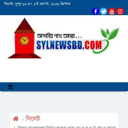
সিলেট, দুপুর ১২:৩৭, ৮ই আগস্ট, ২০২৬ খ্রিস্টাব্দ
সিলেট
‘উন্নত বাংলাদেশ নির্মাণ করতে হলে চো র ত ন্ত্র উ চ্ছে দ করো’