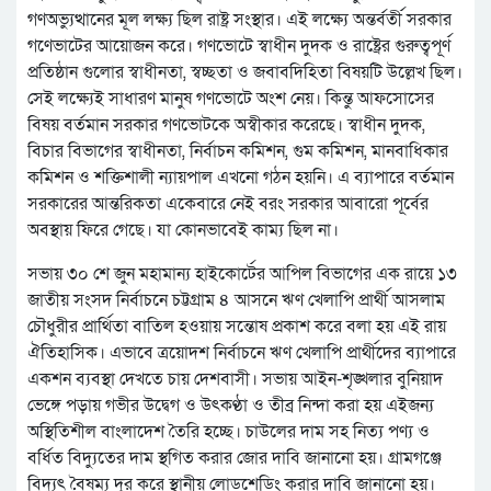
গণঅভ্যুত্থানের মূল লক্ষ্য ছিল রাষ্ট্র সংস্থার। এই লক্ষ্যে অন্তর্বর্তী সরকার
গণেভাটের আয়োজন করে। গণভোটে স্বাধীন দুদক ও রাষ্ট্রের গুরুত্বপূর্ণ
প্রতিষ্ঠান গুলোর স্বাধীনতা, স্বচ্ছতা ও জবাবদিহিতা বিষয়টি উল্লেখ ছিল।
সেই লক্ষ্যেই সাধারণ মানুষ গণভোটে অংশ নেয়। কিন্তু আফসোসের
বিষয় বর্তমান সরকার গণভোটকে অস্বীকার করেছে। স্বাধীন দুদক,
বিচার বিভাগের স্বাধীনতা, নির্বাচন কমিশন, গুম কমিশন, মানবাধিকার
কমিশন ও শক্তিশালী ন্যায়পাল এখনো গঠন হয়নি। এ ব্যাপারে বর্তমান
সরকারের আন্তরিকতা একেবারে নেই বরং সরকার আবারো পূর্বের
অবস্থায় ফিরে গেছে। যা কোনভাবেই কাম্য ছিল না।
সভায় ৩০ শে জুন মহামান্য হাইকোর্টের আপিল বিভাগের এক রায়ে ১৩
জাতীয় সংসদ নির্বাচনে চট্টগ্রাম ৪ আসনে ঋণ খেলাপি প্রার্থী আসলাম
চৌধুরীর প্রার্থিতা বাতিল হওয়ায় সন্তোষ প্রকাশ করে বলা হয় এই রায়
ঐতিহাসিক। এভাবে ত্রয়োদশ নির্বাচনে ঋণ খেলাপি প্রার্থীদের ব্যাপারে
একশন ব্যবস্থা দেখতে চায় দেশবাসী। সভায় আইন-শৃঙ্খলার বুনিয়াদ
ভেঙ্গে পড়ায় গভীর উদ্বেগ ও উৎকণ্ঠা ও তীব্র নিন্দা করা হয় এইজন্য
অস্থিতিশীল বাংলাদেশ তৈরি হচ্ছে। চাউলের দাম সহ নিত্য পণ্য ও
বর্ধিত বিদ্যুতের দাম স্থগিত করার জোর দাবি জানানো হয়। গ্রামগঞ্জে
বিদ্যুৎ বৈষম্য দূর করে স্থানীয় লোডশেডিং করার দাবি জানানো হয়।