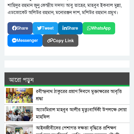
শাহিদুর রহমান জুনু কেন্দ্রীয় সদস্য আবু তাহের, মাহবুব ইকবাল মুন্না,
এডভোকেট অলিউর রহমান, মনোরঞ্জন দাশ, মশিউর রহমান প্রমুখ।
Share
Tweet
Share
WhatsApp
Copy Link
Messenger
আরো পড়ুন
রবীন্দ্রনাথ ঠাকুরের প্রয়াণ দিবসে মুক্তাক্ষরের আবৃত্তি
শ্রদ্ধা
অ্যাডমিরাল মাহবুব আলীর মৃত্যুবার্ষিকী উপলক্ষে দোয়া
মাহফিল
‎আইনজীবীদের পেশাগত দক্ষতা বৃদ্ধিতে প্রশিক্ষণ