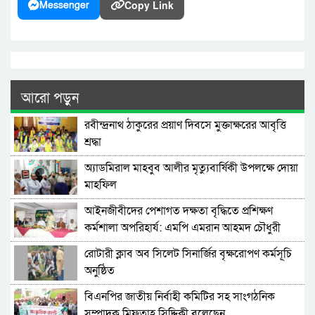
Copy Link
Messenger
আরো পড়ুন
রবীন্দ্রনাথ ঠাকুরের প্রয়াণ দিবসে মুক্তাক্ষরের আবৃত্তি
শ্রদ্ধা
অ্যাডমিরাল মাহবুব আলীর মৃত্যুবার্ষিকী উপলক্ষে দোয়া
মাহফিল
‎আইনজীবীদের পেশাগত দক্ষতা বৃদ্ধিতে প্রশিক্ষণ
কর্মশালা অপরিহার্য: এমপি এমরান আহমদ চৌধুরী
রোটারী ক্লাব অব সিলেট সিনার্জির বৃক্ষরোপণ কর্মসূচি
অনুষ্ঠিত
বিএনপির জাতীয় নির্বাহী কমিটির সহ সাংগঠনিক
সম্পাদক মিফতাহ্ সিদ্দিকী বলেছেন