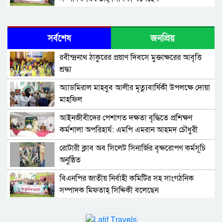
সিলেট জেলা জামায়াতে ইসলামীর এ্যাসিস্ট্যান্ট
সেক্রেটারী অধ্যক্ষ নজরুল ইসলাম বলেছেন
সর্বশেষ
জনপ্রিয়
সিলেটে গ্যাস সংকট নিয়ে যা বলল জালালাবাদ
রবীন্দ্রনাথ ঠাকুরের প্রয়াণ দিবসে মুক্তাক্ষরের আবৃত্তি
শ্রদ্ধা
প্রতিষ্ঠার এক বছর: গবেষণা, অর্জন ও অঙ্গীকারে নতুন
অ্যাডমিরাল মাহবুব আলীর মৃত্যুবার্ষিকী উপলক্ষে দোয়া
দিগন্তে মেট্রোপলিটন ইউনিভার্সিটি রিসার্চ সোসাইটি
মাহফিল
জেলা পরিষদের প্রশাসক আবুল কাহের চৌধুরী জুলাই
‎আইনজীবীদের পেশাগত দক্ষতা বৃদ্ধিতে প্রশিক্ষণ
স্মৃতিস্তম্ভে শ্রদ্ধা নিবেদন
কর্মশালা অপরিহার্য: এমপি এমরান আহমদ চৌধুরী
সিলেট মহানগর ছাত্রশিবিরের মিছিল সম্পন্ন
রোটারী ক্লাব অব সিলেট সিনার্জির বৃক্ষরোপণ কর্মসূচি
অনুষ্ঠিত
ধরিত্রী রক্ষায় আমরা’র উদ্যোগে সিলেটে বৃক্ষ রোপনের
বিএনপির জাতীয় নির্বাহী কমিটির সহ সাংগঠনিক
কর্মসূচি পালন
সম্পাদক মিফতাহ্ সিদ্দিকী বলেছেন
সিলেটে সড়ক দু*র্ঘ*ট*নায় প্রাণ গেল যুবকের
সিলেট জেলা জামায়াতে ইসলামীর এ্যাসিস্ট্যান্ট
সেক্রেটারী অধ্যক্ষ নজরুল ইসলাম বলেছেন