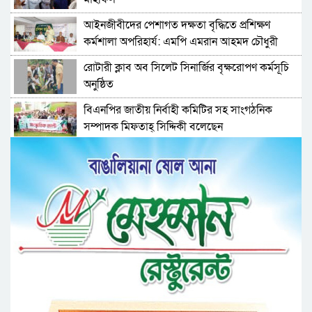
‎আইনজীবীদের পেশাগত দক্ষতা বৃদ্ধিতে প্রশিক্ষণ
কর্মশালা অপরিহার্য: এমপি এমরান আহমদ চৌধুরী
রোটারী ক্লাব অব সিলেট সিনার্জির বৃক্ষরোপণ কর্মসূচি
অনুষ্ঠিত
বিএনপির জাতীয় নির্বাহী কমিটির সহ সাংগঠনিক
সম্পাদক মিফতাহ্ সিদ্দিকী বলেছেন
সিলেট জেলা জামায়াতে ইসলামীর এ্যাসিস্ট্যান্ট
সেক্রেটারী অধ্যক্ষ নজরুল ইসলাম বলেছেন
সিলেটে গ্যাস সংকট নিয়ে যা বলল জালালাবাদ
প্রতিষ্ঠার এক বছর: গবেষণা, অর্জন ও অঙ্গীকারে নতুন
দিগন্তে মেট্রোপলিটন ইউনিভার্সিটি রিসার্চ সোসাইটি
জেলা পরিষদের প্রশাসক আবুল কাহের চৌধুরী জুলাই
স্মৃতিস্তম্ভে শ্রদ্ধা নিবেদন