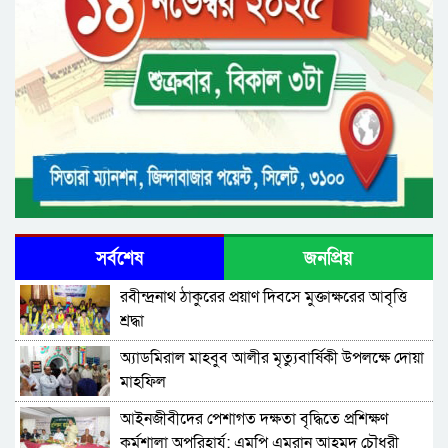
সর্বশেষ
জনপ্রিয়
রবীন্দ্রনাথ ঠাকুরের প্রয়াণ দিবসে মুক্তাক্ষরের আবৃত্তি
শ্রদ্ধা
অ্যাডমিরাল মাহবুব আলীর মৃত্যুবার্ষিকী উপলক্ষে দোয়া
মাহফিল
‎আইনজীবীদের পেশাগত দক্ষতা বৃদ্ধিতে প্রশিক্ষণ
কর্মশালা অপরিহার্য: এমপি এমরান আহমদ চৌধুরী