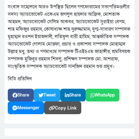
সংবাদ সম্মেলনে আরও উপস্থিত ছিলেন গণফোরামের সভাপতিমণ্ডলীর
সদস্য অ্যাডভোকেট একেএম জগলুল হায়দার আফ্রিক, মোশতাক
আহমদ, অ্যাডভোকেট সেলিম আকবর, অ্যাডভোকেট সুরাইয়া বেগম,
শাহ মফিজুর রহমান, কোষাধ্যক্ষ শাহ নুরুজ্জামান, যুগ্ম-সাধারণ সম্পাদক
মুহাম্মদ রওশন ইয়াজদানী, লতিফুল বারী হামিম, আন্তর্জাতিক সম্পাদক
অ্যাডভোকেট গোলাম মোস্তফা, প্রচার ও প্রকাশনা সম্পাদক মোহাম্মদ
উল্লাহ মধু, তথ্য ও গণমাধ্যম সম্পাদক টিএইচএম জাহাঙ্গীর, শ্রমবিষয়ক
সম্পাদক মুজিবুর রহমান শিবলু, প্রশিক্ষণ সম্পাদক মো. আশরাফ,
সাংস্কৃতিক সম্পাদক অ্যাডভোকেট সানজিদ রহমান শুভ প্রমুখ।
বিডি প্রতিদিন
Share
Tweet
Share
WhatsApp
Copy Link
Messenger