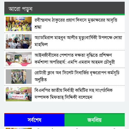
আরো পড়ুন
রবীন্দ্রনাথ ঠাকুরের প্রয়াণ দিবসে মুক্তাক্ষরের আবৃত্তি
শ্রদ্ধা
অ্যাডমিরাল মাহবুব আলীর মৃত্যুবার্ষিকী উপলক্ষে দোয়া
মাহফিল
‎আইনজীবীদের পেশাগত দক্ষতা বৃদ্ধিতে প্রশিক্ষণ
কর্মশালা অপরিহার্য: এমপি এমরান আহমদ চৌধুরী
রোটারী ক্লাব অব সিলেট সিনার্জির বৃক্ষরোপণ কর্মসূচি
অনুষ্ঠিত
বিএনপির জাতীয় নির্বাহী কমিটির সহ সাংগঠনিক
সম্পাদক মিফতাহ্ সিদ্দিকী বলেছেন
সিলেট জেলা জামায়াতে ইসলামীর এ্যাসিস্ট্যান্ট
সেক্রেটারী অধ্যক্ষ নজরুল ইসলাম বলেছেন
সর্বশেষ
জনপ্রিয়
সিলেটে গ্যাস সংকট নিয়ে যা বলল জালালাবাদ