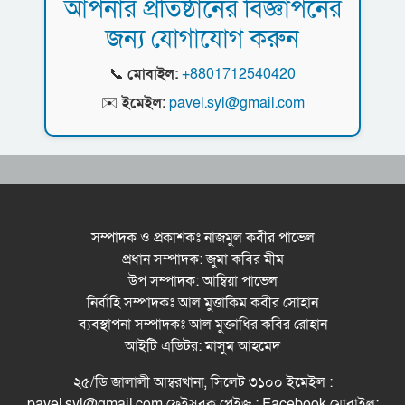
আপনার প্রতিষ্ঠানের বিজ্ঞাপনের
দিগন্তে মেট্রোপলিটন ইউনিভার্সিটি রিসার্চ সোসাইটি
রসময় মেমোরিয়াল উচ্চ বিদ্যালয়ের নতুন ভবনের
জন্য যোগাযোগ করুন
জেলা পরিষদের প্রশাসক আবুল কাহের চৌধুরী জুলাই
উদ্বোধন করলেন মন্ত্রী মুক্তাদির
স্মৃতিস্তম্ভে শ্রদ্ধা নিবেদন
📞
মোবাইল:
+8801712540420
সিলেট মহানগর ছাত্রশিবিরের মিছিল সম্পন্ন
✉️
ইমেইল:
pavel.syl@gmail.com
ধরিত্রী রক্ষায় আমরা’র উদ্যোগে সিলেটে বৃক্ষ রোপনের
কর্মসূচি পালন
সিলেটে সড়ক দু*র্ঘ*ট*নায় প্রাণ গেল যুবকের
সম্পাদক ও প্রকাশকঃ নাজমুল কবীর পাভেল
প্রধান সম্পাদক: জুমা কবির মীম
নর্থ ইস্ট ইউনিভার্সিটিতে রচনা ও আবৃত্তি
উপ সম্পাদক: আম্বিয়া পাভেল
প্রতিযোগিতার পুরষ্কার বিতরণী অনুষ্ঠিত
নির্বাহি সম্পাদকঃ আল মুত্তাকিম কবীর সোহান
সিকৃবি’তে জুলাই গণ-অভ্যুত্থান দিবস উপলক্ষে
ব্যবস্থাপনা সম্পাদকঃ আল মুক্তাধির কবির রোহান
বৃক্ষরোপণ কর্মসুচি পালন
আইটি এডিটর: মাসুম আহমেদ
রসময় মেমোরিয়াল উচ্চ বিদ্যালয়ের নতুন ভবনের
২৫/ডি জালালী আম্বরখানা, সিলেট ৩১০০ ইমেইল :
উদ্বোধন করলেন মন্ত্রী মুক্তাদির
pavel.syl@gmail.com ফেইসবুক পেইজ : Facebook মোবাইল: