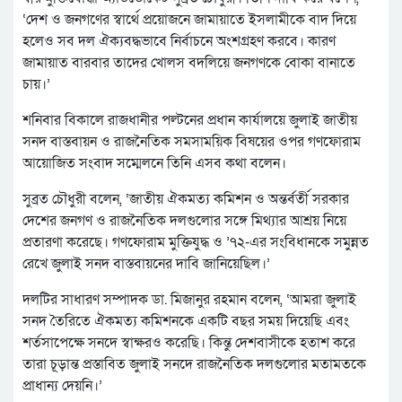
‘দেশ ও জনগণের স্বার্থে প্রয়োজনে জামায়াতে ইসলামীকে বাদ দিয়ে
হলেও সব দল ঐক্যবদ্ধভাবে নির্বাচনে অংশগ্রহণ করবে। কারণ
জামায়াত বারবার তাদের খোলস বদলিয়ে জনগণকে বোকা বানাতে
চায়।’
শনিবার বিকালে রাজধানীর পল্টনের প্রধান কার্যালয়ে জুলাই জাতীয়
সনদ বাস্তবায়ন ও রাজনৈতিক সমসাময়িক বিষয়ের ওপর গণফোরাম
আয়োজিত সংবাদ সম্মেলনে তিনি এসব কথা বলেন।
সুব্রত চৌধুরী বলেন, ‘জাতীয় ঐকমত্য কমিশন ও অন্তর্বর্তী সরকার
দেশের জনগণ ও রাজনৈতিক দলগুলোর সঙ্গে মিথ্যার আশ্রয় নিয়ে
প্রতারণা করেছে। গণফোরাম মুক্তিযুদ্ধ ও ’৭২-এর সংবিধানকে সমুন্নত
রেখে জুলাই সনদ বাস্তবায়নের দাবি জানিয়েছিল।’
দলটির সাধারণ সম্পাদক ডা. মিজানুর রহমান বলেন, ‘আমরা জুলাই
সনদ তৈরিতে ঐকমত্য কমিশনকে একটি বছর সময় দিয়েছি এবং
শর্তসাপেক্ষে সনদে স্বাক্ষরও করেছি। কিন্তু দেশবাসীকে হতাশ করে
তারা চূড়ান্ত প্রস্তাবিত জুলাই সনদে রাজনৈতিক দলগুলোর মতামতকে
প্রাধান্য দেয়নি।’