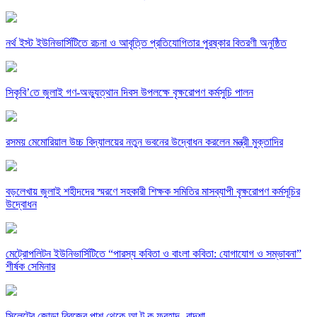
নর্থ ইস্ট ইউনিভার্সিটিতে রচনা ও আবৃত্তি প্রতিযোগিতার পুরষ্কার বিতরণী অনুষ্ঠিত
সিকৃবি’তে জুলাই গণ-অভ্যুত্থান দিবস উপলক্ষে বৃক্ষরোপণ কর্মসুচি পালন
রসময় মেমোরিয়াল উচ্চ বিদ্যালয়ের নতুন ভবনের উদ্বোধন করলেন মন্ত্রী মুক্তাদির
বড়লেখায় জুলাই শহীদদের স্মরণে সহকারী শিক্ষক সমিতির মাসব্যাপী বৃক্ষরোপণ কর্মসূচির
উদ্বোধন
মেট্রোপলিটন ইউনিভার্সিটিতে “পারস্য কবিতা ও বাংলা কবিতা: যোগাযোগ ও সম্ভাবনা”
শীর্ষক সেমিনার
সিলেটের জোড়া ব্রিজের পাশ থেকে আ ট ক ফরহাদ- বাদশা