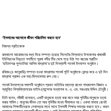
‘ইসলামের আলোকে জীবন পরিচালিত করতে হবে’
নিজস্ব প্রতিবেদক
ঝমকালো আয়োজনের মধ্য দিয়ে সম্পন্ন হয়েছে সিলেটের বিশ্বনাথে উপজেলার খাজাঞ্চী
ইউনিয়নের নিভৃত্ত পল্লীতে সুরমা নদীর তীর ঘেষে গড়ে উঠা শত বছরের প্রাচীন
‘ছহিফাগঞ্জ সুলতানিয়া আলিম মাদ্রাসা’র দুই দিনব্যাপী শতবর্ষ উদযাপন অনুষ্ঠান।
রবিবার (৪ জানুয়ারি) সম্পন্ন হওয়া মাদ্রাসার শতবর্ষ পূর্তি অনুষ্ঠাকে কেন্দ্র করে এ দুই দিন
মাদ্রাসা প্রাঙ্গন এক মহা-মিলনমেলায় রুপ নেয়।
শতবর্ষ উদযাপনের সমাপনী অনুষ্ঠানে প্রধান অতিথির বক্তব্য রাখেন শাহজালাল বিজ্ঞান ও
প্রযুক্তি বিশ্ববিদ্যালয়ের ভাইস-চ্যান্সেলর অধ্যাপক ড. এ. এম. সরওয়ার উদ্দিন চৌধুরী।
তিনি বলেন, নবীজী বলেছেন, একটি মানুষকে হত্যা করা মানে সারা পৃথিবীর মানুষকে হত্যা
করার শামিল। মানুষের জীবন তো আর পৃথিবীর মধ্যে সীমাবদ্ধ নয়। একথা মাথায় রেখেই
আমাদের শিক্ষার্থীদেরকে লেখাপড়ার সাথে সাথে ইসলামী শিক্ষার সমন্বয় করতে হবে। কারণ