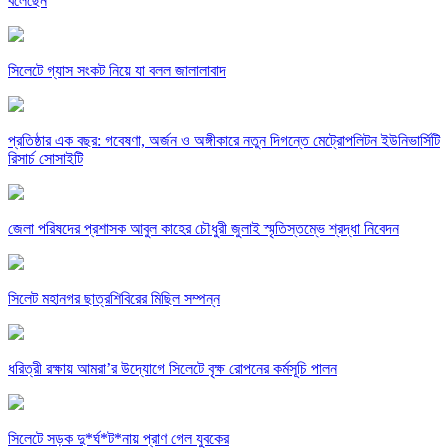
বলেছেন
সিলেটে গ্যাস সংকট নিয়ে যা বলল জালালাবাদ
প্রতিষ্ঠার এক বছর: গবেষণা, অর্জন ও অঙ্গীকারে নতুন দিগন্তে মেট্রোপলিটন ইউনিভার্সিটি
রিসার্চ সোসাইটি
জেলা পরিষদের প্রশাসক আবুল কাহের চৌধুরী জুলাই স্মৃতিস্তম্ভে শ্রদ্ধা নিবেদন
সিলেট মহানগর ছাত্রশিবিরের মিছিল সম্পন্ন
ধরিত্রী রক্ষায় আমরা’র উদ্যোগে সিলেটে বৃক্ষ রোপনের কর্মসূচি পালন
সিলেটে সড়ক দু*র্ঘ*ট*নায় প্রাণ গেল যুবকের