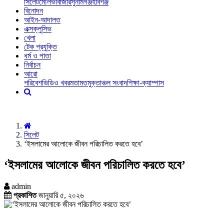
সিলেট
মৌলভীবাজার
সুনামগঞ্জ
হবিগঞ্জ
বিনোদন
আইন-আদালত
এক্সক্লুসিভ
খেলা
টেক প্রযুক্তি
ধর্ম ও পাতা
নির্বাচন
আরো
পরিবেশ
ভিডিও খবর
মতামত
মুক্তাঞ্চল সংবাদ
শিক্ষা-ক্যাম্পাস
সিলেট
‘ইসলামের আলোকে জীবন পরিচালিত করতে হবে’
‘ইসলামের আলোকে জীবন পরিচালিত করতে হবে’
admin
প্রকাশিত
জানুয়ারি ৫, ২০২৬