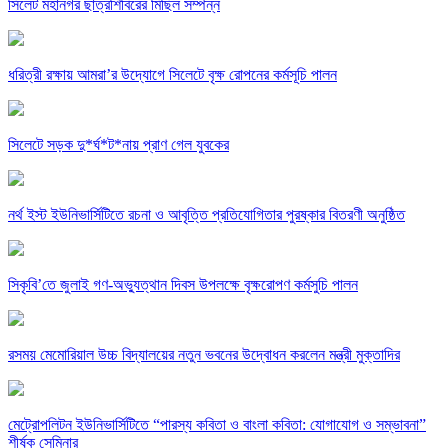
সিলেট মহানগর ছাত্রশিবিরের মিছিল সম্পন্ন
ধরিত্রী রক্ষায় আমরা’র উদ্যোগে সিলেটে বৃক্ষ রোপনের কর্মসূচি পালন
সিলেটে সড়ক দু*র্ঘ*ট*নায় প্রাণ গেল যুবকের
নর্থ ইস্ট ইউনিভার্সিটিতে রচনা ও আবৃত্তি প্রতিযোগিতার পুরষ্কার বিতরণী অনুষ্ঠিত
সিকৃবি’তে জুলাই গণ-অভ্যুত্থান দিবস উপলক্ষে বৃক্ষরোপণ কর্মসুচি পালন
রসময় মেমোরিয়াল উচ্চ বিদ্যালয়ের নতুন ভবনের উদ্বোধন করলেন মন্ত্রী মুক্তাদির
মেট্রোপলিটন ইউনিভার্সিটিতে “পারস্য কবিতা ও বাংলা কবিতা: যোগাযোগ ও সম্ভাবনা”
শীর্ষক সেমিনার