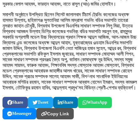
সুরকার বেলাল আহমদ, ফারহান আহমদ, নাতে রাসুল (আঃ) জমির হোসাইন।
সমাপনী অনুষ্ঠানে উপস্থিত ছিলেন সিলেট জালালবাদ টিচার্স ট্রেনিং কলেজের অধ্যক্ষ
হাসমত উল্লাহ, ছহিফাগঞ্জ সুলতানিয়া আলিম মাদ্রাসা গভনিং বডির সভাপতি তাহেরা
নুসরাত জাহান চৌধুরী, বিশ্বনাথ উপজেলা বিএনপির সাধারণ সম্পাদক লিলু মিয়া, উত্তর
বিশ্বনাথ আমজদ উল্লাহ ডিগ্রি কলেজের গভনির্ং বডির সভাপতি ময়নুল হক, রামসুন্দর
সরকারি অগ্রগামী মডেল উচ্চ বিদ্যালয়ের প্রধান শিক্ষক আব্দুল আজিজ, আল-আজম উচ্চ
বিদ্যালয় এন্ড কলেজের অধ্যক্ষ আব্দুল আহাদ, যুক্তরাজ্যের ওল্ডহাম বিএনপির সভাপতি
জামাল উদ্দিন, বিশ্বনাথ উপজেলা বিএনপি নেতা সাজিদুর হমান সুহেল, আব্দুর রব, বিশ্বনাথ
প্রেসক্লাবের সভাপতি রফিকুল ইসলাম জুবায়ের, সাধারণ সম্পাদক মোহাম্মদ আলী শিপন,
সাবেক সাধারণ সম্পাদক প্রনঞ্জয় বৈদ্য অপু, বর্তমান কোষাধ্যক্ষ নূর উদ্দিন, সদস্য সমুজ
আহমদ সায়মন, ফারুক আহমদ, শিক্ষানবিষ সদস্য মোস্তাক আহমদ মোস্তফা, বিশ্বনাথ
মডেল প্রেসক্লাবের আহবায়ক জাহাঙ্গীর আলম খায়ের, সাবেক সাধারণ সম্পাদক রোহেল
উদ্দিন, সাবেক প্রচার সম্পাদক সালেহ আহমদ সাকী, বিশ^নাথ সাংবাদিক ইউনিয়নের
আহবায়ক মশিউর রহমান, সাবেক সাধারণ সম্পাদক আব্বাস হোসেন ইমরান, সদস্য কামরুল
ইসলাম, তৌফিকুর রহমান হাবিব, আব্দুল্লাহ প্রমুখ’সহ বিভিন্ন শ্রেণী-পেশার ব্যক্তিবর্গ।
Share
Tweet
Share
WhatsApp
Messenger
Copy Link