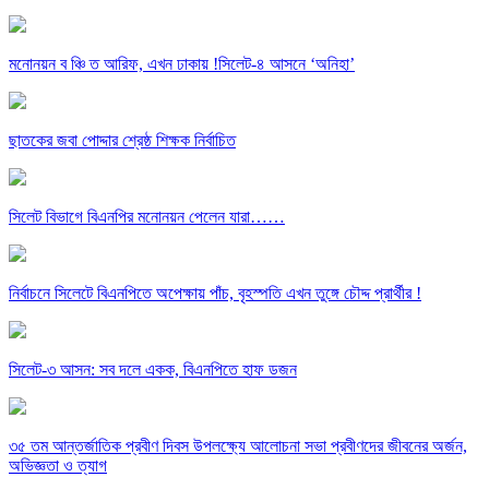
মনোনয়ন ব ঞ্চি ত আরিফ, এখন ঢাকায় !সিলেট-৪ আসনে ‘অনিহা’
ছাতকের জবা পোদ্দার শ্রেষ্ঠ শিক্ষক নির্বাচিত
সিলেট বিভাগে বিএনপির মনোনয়ন পেলেন যারা……
নির্বাচনে সিলেটে বিএনপিতে অপেক্ষায় পাঁচ, বৃহস্পতি এখন তুঙ্গে চৌদ্দ প্রার্থীর !
সিলেট-৩ আসন: সব দলে একক, বিএনপিতে হাফ ডজন
৩৫ তম আন্তর্জাতিক প্রবীণ দিবস উপলক্ষ্যে আলোচনা সভা প্রবীণদের জীবনের অর্জন,
অভিজ্ঞতা ও ত্যাগ