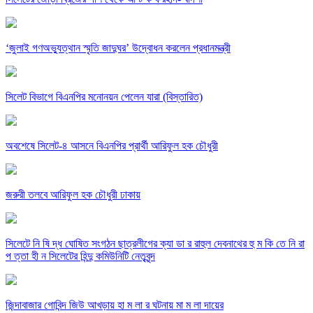
‘জুলাই গণঅভ্যুত্থান স্মৃতি জাদুঘর’ উদ্বোধন করলেন প্রধানমন্ত্রী
সিলেট বিভাগে বিএনপির মনোনয়ন পেলেন যারা (বিস্তারিত)
অবশেষে সিলেট-৪ আসনে বিএনপির প্রার্থী আরিফুল হক চৌধুরী
জরুরী তলবে আরিফুল হক চৌধুরী ঢাকায়
সিলেটে নি ষি দ্ধ ঘোষিত সংগঠন ছাত্রলীগের ক্যা ডা র রাহুল দেবনাথের হু ম কি তে নি রা
প ত্তা হী ন সিলেটের হিন্দু কমিউনিটি নেতৃবৃন্দ
জিন্দাবাজার গোবিন্দ জিউ আখড়ায় হা ম লা র ঘটনায় মা ম লা দায়ের