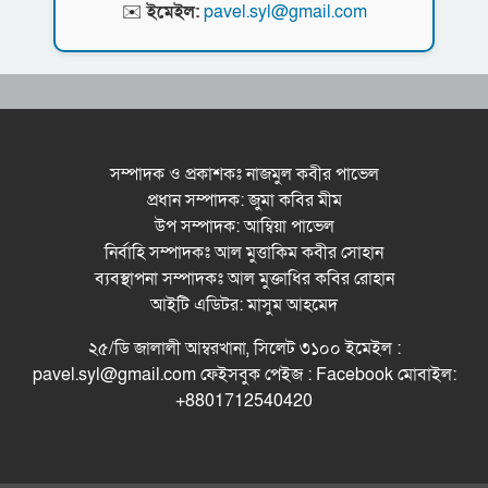
নর্থ ইস্ট ইউনিভার্সিটিতে রচনা ও আবৃত্তি
✉️
ইমেইল:
pavel.syl@gmail.com
প্রতিযোগিতার পুরষ্কার বিতরণী অনুষ্ঠিত
সিকৃবি’তে জুলাই গণ-অভ্যুত্থান দিবস উপলক্ষে
বৃক্ষরোপণ কর্মসুচি পালন
রসময় মেমোরিয়াল উচ্চ বিদ্যালয়ের নতুন ভবনের
উদ্বোধন করলেন মন্ত্রী মুক্তাদির
সম্পাদক ও প্রকাশকঃ নাজমুল কবীর পাভেল
প্রধান সম্পাদক: জুমা কবির মীম
বড়লেখায় জুলাই শহীদদের স্মরণে সহকারী শিক্ষক
উপ সম্পাদক: আম্বিয়া পাভেল
সমিতির মাসব্যাপী বৃক্ষরোপণ কর্মসূচির উদ্বোধন
নির্বাহি সম্পাদকঃ আল মুত্তাকিম কবীর সোহান
মেট্রোপলিটন ইউনিভার্সিটিতে “পারস্য কবিতা ও বাংলা
ব্যবস্থাপনা সম্পাদকঃ আল মুক্তাধির কবির রোহান
কবিতা: যোগাযোগ ও সম্ভাবনা” শীর্ষক সেমিনার
আইটি এডিটর: মাসুম আহমেদ
সিলেটের জোড়া ব্রিজের পাশ থেকে আ ট ক ফরহাদ-
২৫/ডি জালালী আম্বরখানা, সিলেট ৩১০০ ইমেইল :
বাদশা
pavel.syl@gmail.com ফেইসবুক পেইজ : Facebook মোবাইল:
+8801712540420