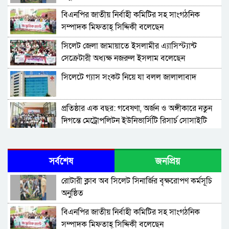
বিএনপির জাতীয় নির্বাহী কমিটির সহ সাংগঠনিক
সম্পাদক মিফতাহ্ সিদ্দিকী বলেছেন
সিলেট জেলা জামায়াতে ইসলামীর এ্যাসিস্ট্যান্ট
সেক্রেটারী অধ্যক্ষ নজরুল ইসলাম বলেছেন
সিলেটে গ্যাস সংকট নিয়ে যা বলল জালালাবাদ
প্রতিষ্ঠার এক বছর: গবেষণা, অর্জন ও অঙ্গীকারে নতুন
দিগন্তে মেট্রোপলিটন ইউনিভার্সিটি রিসার্চ সোসাইটি
জেলা পরিষদের প্রশাসক আবুল কাহের চৌধুরী জুলাই
স্মৃতিস্তম্ভে শ্রদ্ধা নিবেদন
সর্বশেষ
জনপ্রিয়
সিলেট মহানগর ছাত্রশিবিরের মিছিল সম্পন্ন
রোটারী ক্লাব অব সিলেট সিনার্জির বৃক্ষরোপণ কর্মসূচি
অনুষ্ঠিত
ধরিত্রী রক্ষায় আমরা’র উদ্যোগে সিলেটে বৃক্ষ রোপনের
বিএনপির জাতীয় নির্বাহী কমিটির সহ সাংগঠনিক
কর্মসূচি পালন
সম্পাদক মিফতাহ্ সিদ্দিকী বলেছেন