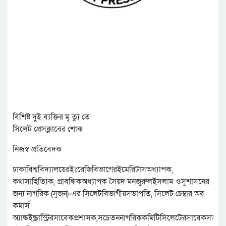
বিশিষ্ট দুই ব্যক্তির মৃ ত্যু তে
সিলেট প্রেসক্লাবের শোক
নিজস্ব প্রতিবেদক
ঢাকাবিশ্ববিদ্যালয়েরইংরেজিবিভাগেরইমেরিটাসঅধ্যাপক,
কথাসাহিত্যিক, প্রাবন্ধিকঅধ্যাপক সৈয়দ মনজুরুলইসলাম ওসুশাসনের
জন্য নাগরিক (সুজন)-এর সিলেটবিভাগীয়সভাপতি, সিলেট চেম্বার অব
কমার্স
অ্যান্ডইন্ড্রাস্ট্রিরসাবেকপ্রশাসক,সচেতননাগরিককমিটিসিলেটেরসাবেকসভা