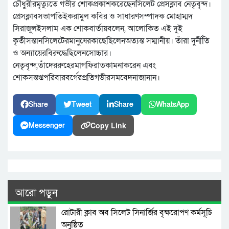
চৌধুরীরমৃত্যুতে গভীর শোকপ্রকাশকরেছেনসিলেট প্রেসক্লাব নেতৃবৃন্দ।
প্রেসক্লাবসভাপতিইকরামুল কবির ও সাধারণসম্পাদক মোহাম্মদ
সিরাজুলইসলাম এক শোকবার্তায়বলেন, আলোকিত এই দুই
কৃতীসন্তানসিলেটেরমানুষেরকাছেছিলেনঅত্যন্ত সম্মানীয়। তাঁরা দুর্নীতি
ও অন্যায়েরবিরুদ্ধেছিলেনসোচ্চার।
নেতৃবৃন্দ,তাঁদেররুহেরমাগফিরাতকামনাকরেন এবং
শোকসন্তপ্তপরিবারবর্গেরপ্রতিগভীরসমবেদনাজানান।
Share
Tweet
Share
WhatsApp
Copy Link
Messenger
আরো পড়ুন
রোটারী ক্লাব অব সিলেট সিনার্জির বৃক্ষরোপণ কর্মসূচি
অনুষ্ঠিত