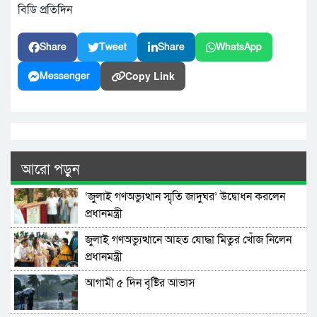
বিডি প্রতিদিন
Share
Tweet
Share
WhatsApp
Copy Link
Messenger
আরো পড়ুন
‘জুলাই গণঅভ্যুত্থান স্মৃতি জাদুঘর’ উদ্বোধন করলেন
প্রধানমন্ত্রী
জুলাই গণঅভ্যুত্থানে আহত যোদ্ধা মিতুর খোঁজ নিলেন
প্রধানমন্ত্রী
আগামী ৫ দিন বৃষ্টির আভাস