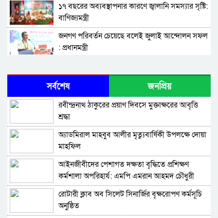
১৭ বছরের অব্যবস্থাপনার কারণে জ্বালানি সমস্যার সৃষ্টি:
বাণিজ্যমন্ত্রী
জনগণ পরিবর্তন চেয়েছে বলেই জুলাই আন্দোলন সফল
: প্রধানমন্ত্রী
৫ আগস্ট গণতন্ত্রকামী মানুষের বিজয়ের দিন: প্রধানমন্ত্রী
সর্বশেষ
জনপ্রিয়
জুলাই স্মৃতি জাদুঘর সকল গণতান্ত্রিক আন্দোলনের
রবীন্দ্রনাথ ঠাকুরের প্রয়াণ দিবসে মুক্তাক্ষরের আবৃত্তি
প্রতিচ্ছবি : প্রধানমন্ত্রী
শ্রদ্ধা
দেশে কেউ কেউ অহেতুক ইস্যুতে অস্থিতিশীল পরিস্থিতি
অ্যাডমিরাল মাহবুব আলীর মৃত্যুবার্ষিকী উপলক্ষে দোয়া
সৃষ্টির চেষ্টা করছে : প্রধানমন্ত্রী
মাহফিল
হাদিস বর্ণনায় সতর্কতা আবশ্যক
‎আইনজীবীদের পেশাগত দক্ষতা বৃদ্ধিতে প্রশিক্ষণ
কর্মশালা অপরিহার্য: এমপি এমরান আহমদ চৌধুরী
সম্পত্তি দানের পরও আজীবন ভোগদখলের সুযোগ,
রোটারী ক্লাব অব সিলেট সিনার্জির বৃক্ষরোপণ কর্মসূচি
মন্ত্রিসভায় খসড়া পাশ
অনুষ্ঠিত
নিরাপদ পানি ব্যবস্থাপনা নিশ্চিতে সহযোগিতার আশ্বাস