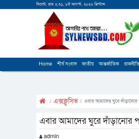
সিলেট, রাত ২:৩১, ৮ই আগস্ট, ২০২৬ খ্রিস্টাব্দ
Home
শীর্ষ সংবাদ
জাতীয়
আন্তর্জাতিক
রাজনীত
এক্সক্লুসিভ
এবার আমাদের ঘুরে দাঁড়ানোর পাল
এবার আমাদের ঘুরে দাঁড়ানোর পালা
admin