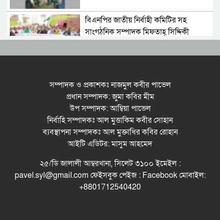
বিএনপির জাতীয় নির্বাহী কমিটির সহ
সাংগঠনিক সম্পাদক মিফতাহ্ সিদ্দিকী
বলেছেন
সিলেট জেলা জামায়াতে ইসলামীর
এ্যাসিস্ট্যান্ট সেক্রেটারী অধ্যক্ষ নজরুল
সম্পাদক ও প্রকাশকঃ নাজমুল কবীর পাভেল
ইসলাম বলেছেন
প্রধান সম্পাদক: জুমা কবির মীম
উপ সম্পাদক: আম্বিয়া পাভেল
সিলেটে গ্যাস সংকট নিয়ে যা বলল
নির্বাহি সম্পাদকঃ আল মুত্তাকিম কবীর সোহান
জালালাবাদ
ব্যবস্থাপনা সম্পাদকঃ আল মুক্তাধির কবির রোহান
আইটি এডিটর: মাসুম আহমেদ
প্রতিষ্ঠার এক বছর: গবেষণা, অর্জন ও
২৫/ডি জালালী আম্বরখানা, সিলেট ৩১০০ ইমেইল :
অঙ্গীকারে নতুন দিগন্তে মেট্রোপলিটন
pavel.syl@gmail.com ফেইসবুক পেইজ : Facebook মোবাইল:
ইউনিভার্সিটি রিসার্চ সোসাইটি
+8801712540420
জেলা পরিষদের প্রশাসক আবুল কাহের
চৌধুরী জুলাই স্মৃতিস্তম্ভে শ্রদ্ধা নিবেদন