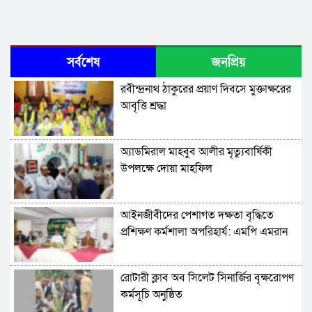
সর্বশেষ
জনপ্রিয়
রবীন্দ্রনাথ ঠাকুরের প্রয়াণ দিবসে মুক্তাক্ষরের
আবৃত্তি শ্রদ্ধা
অ্যাডমিরাল মাহবুব আলীর মৃত্যুবার্ষিকী
উপলক্ষে দোয়া মাহফিল
‎আইনজীবীদের পেশাগত দক্ষতা বৃদ্ধিতে
প্রশিক্ষণ কর্মশালা অপরিহার্য: এমপি এমরান
আহমদ চৌধুরী
রোটারী ক্লাব অব সিলেট সিনার্জির বৃক্ষরোপণ
কর্মসূচি অনুষ্ঠিত